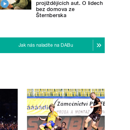
projíždějících aut. O lidech
bez domova ze
Šternberska
Jak nás naladíte na DABu