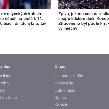
i v mlýnských kolech:
Zpívá, jak mu ústa narostl
ho účasti na pietě k 11.
chápe lidskou duši. Konce
80 tisíc lidí. ‚Schytá to tak
Ztraceného byl podle kriti
'
výjimečný
zhlas
O nás
ysílání
Jak nás naladíte
rchiv
Nápověda
sty
Lidé v rádiu
í aplikace
Kariéra
Kontakt