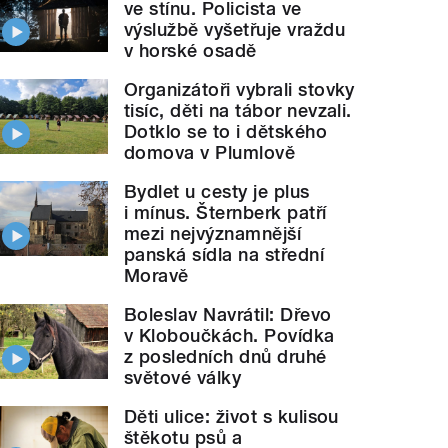
ve stínu. Policista ve
výslužbě vyšetřuje vraždu
v horské osadě
Organizátoři vybrali stovky
tisíc, děti na tábor nevzali.
Dotklo se to i dětského
domova v Plumlově
Bydlet u cesty je plus
i mínus. Šternberk patří
mezi nejvýznamnější
panská sídla na střední
Moravě
Boleslav Navrátil: Dřevo
v Kloboučkách. Povídka
z posledních dnů druhé
světové války
Děti ulice: život s kulisou
štěkotu psů a