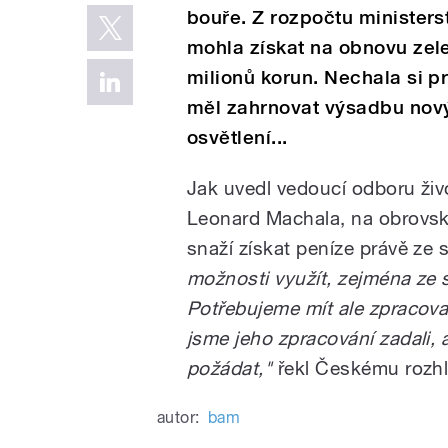
bouře. Z rozpočtu ministers
mohla získat na obnovu zel
milionů korun. Nechala si pr
měl zahrnovat výsadbu nový
osvětlení...
Jak uvedl vedoucí odboru živo
Leonard Machala, na obrovské
snaží získat peníze právě ze 
možnosti využít, zejména ze s
Potřebujeme mít ale zpracovan
jsme jeho zpracování zadali,
požádat,"
řekl Českému rozh
autor:
bam