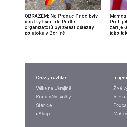
OBRAZEM: Na Prague Pride byly
Mamdan
desítky tisíc lidí. Podle
Proti je
organizátorů byl zvlášť důležitý
září je 
po útoku v Berlíně
jako tak
Český rozhlas
mujRo
Válka na Ukrajině
Živé v
Komunální volby
Audioa
Stanice
Podca
eShop
Mobiln