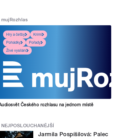
mujRozhlas
Hry a četby
Krimi
Pohádky
Pořady
Živé vysílání
Audiosvět Českého rozhlasu na jednom místě
NEJPOSLOUCHANĚJŠÍ
Jarmila Pospíšilová: Palec