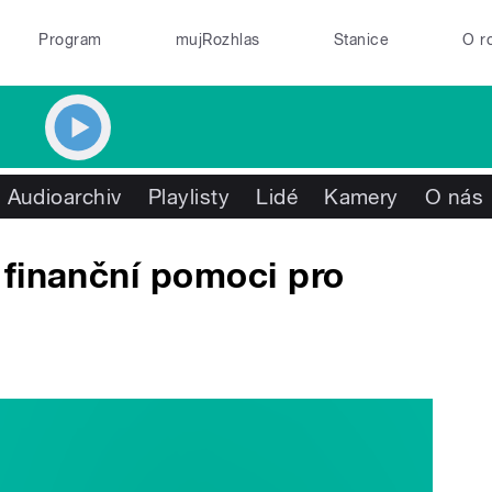
Program
mujRozhlas
Stanice
O r
Audioarchiv
Playlisty
Lidé
Kamery
O nás
 finanční pomoci pro