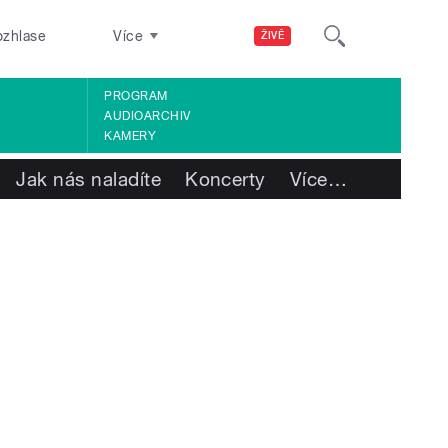
ozhlase
Více
ŽIVĚ
PROGRAM
AUDIOARCHIV
KAMERY
Jak nás naladíte
Koncerty
Více
…