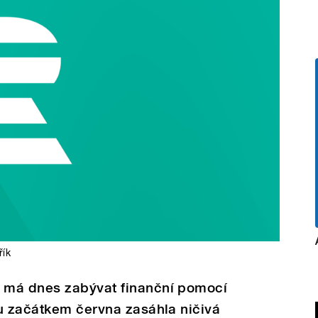
řík
 má dnes zabývat finanční pomocí
ou začátkem června zasáhla ničivá