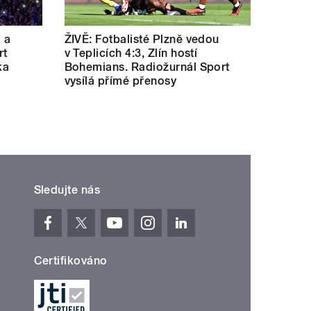
a a
ŽIVĚ: Fotbalisté Plzně vedou
rt
v Teplicích 4:3, Zlín hostí
ka
Bohemians. Radiožurnál Sport
vysílá přímé přenosy
Sledujte nás
Certifikováno