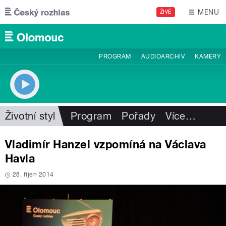
Přejít k hlavnímu obsahu
MENU
ŽIVĚ
PROGRAM
AUDIOARCHIV
KAMERY
Životní styl
Program
Pořady
Více
…
Vladimír Hanzel vzpomíná na Václava
Havla
28. říjen 2014