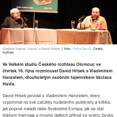
Vladimír Hanzel /vlevo/ a David Hrbek
|
foto:
Petra Ševců
,
Český
rozhlas
Ve Velkém studiu Českého rozhlasu Olomouc ve
čtvrtek 16. října rozmlouval David Hrbek s Vladimírem
Hanzelem, dlouholetým osobním tajemníkem Václava
Havla.
David Hrbek povídal s Vladimírem Hanzelem, který
vzpomínal na své začátky hudebního publicisty a kritika,
jak poprvé naladil rádio Svobodná Evropa, jak se stal
řidičem tramvaje a mnoho dalších příhod ze svého života.