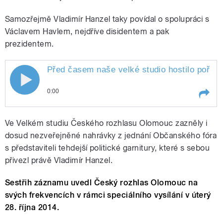
Samozřejmě Vladimír Hanzel taky povídal o spolupráci s
Václavem Havlem, nejdříve disidentem a pak
prezidentem.
Před časem naše velké studio hostilo pořad
Před časem naše velké studio hostilo
0:00
pořad, ve kterém David Hrbek zpovídal
Play /
Jirka
Před časem naše velké studio
dlouholetého osobního tajemníka
Ve Velkém studiu Českého rozhlasu Olomouc zazněly i
Matějů.
hostilo pořad, ve kterém David
Hrbek zpovídal dlouholetého
dosud nezveřejněné nahrávky z jednání Občanského fóra
Václava Havla Vladimíra Hanzela. První
osobního tajemníka Václava Havla
s představiteli tehdejší politické garnitury, které s sebou
Vladimíra Hanzela. První část
přivezl právě Vladimír Hanzel.
část záznamu vzpomínek na prvního
záznamu vzpomínek na prvního
polistopadového prezidenta pro vás
připravil
Sestřih záznamu uvedl Český rozhlas Olomouc na
polistopadového prezidenta pro vás
svých frekvencích v rámci speciálního vysílání v úterý
připravil Jirka Matějů.
28. října 2014.
pause