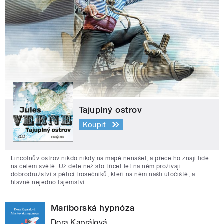
Tajuplný ostrov
Koupit
Lincolnův ostrov nikdo nikdy na mapě nenašel, a přece ho znají lidé
na celém světě. Už déle než sto třicet let na něm prožívají
dobrodružství s pěticí trosečníků, kteří na něm našli útočiště, a
hlavně nejedno tajemství.
Mariborská hypnóza
Dora Kaprálová