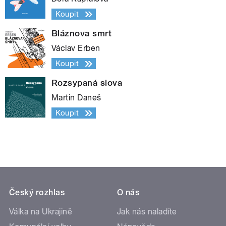
Koupit
Bláznova smrt
Václav Erben
Koupit
Rozsypaná slova
Martin Daneš
Koupit
Český rozhlas
O nás
Válka na Ukrajině
Jak nás naladíte