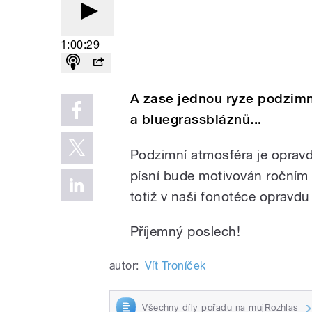
1:00:29
A zase jednou ryze podzimn
a bluegrassbláznů...
Podzimní atmosféra je opravd
písní bude motivován ročním
totiž v naši fonotéce opravd
Příjemný poslech!
autor:
Vít Troníček
Všechny díly pořadu na mujRozhlas