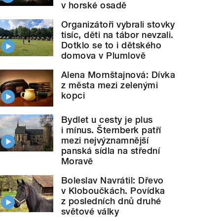
v horské osadě
Organizátoři vybrali stovky
tisíc, děti na tábor nevzali.
Dotklo se to i dětského
domova v Plumlově
Alena Mornštajnová: Dívka
z města mezi zelenými
kopci
Bydlet u cesty je plus
i mínus. Šternberk patří
mezi nejvýznamnější
panská sídla na střední
Moravě
Boleslav Navrátil: Dřevo
v Kloboučkách. Povídka
z posledních dnů druhé
světové války