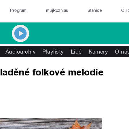
Program
mujRozhlas
Stanice
O r
Audioarchiv
Playlisty
Lidé
Kamery
O ná
laděné folkové melodie