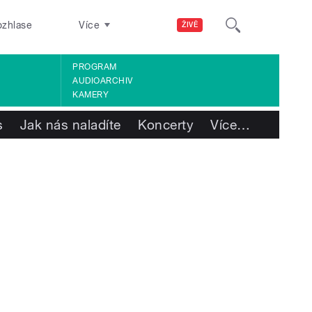
ozhlase
Více
ŽIVĚ
PROGRAM
AUDIOARCHIV
KAMERY
s
Jak nás naladíte
Koncerty
Více
…