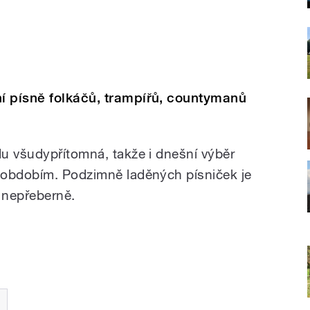
í písně folkáčů, trampířů, countymanů
u všudypřítomná, takže i dnešní výběr
 obdobím. Podzimně laděných písniček je
u nepřeberně.