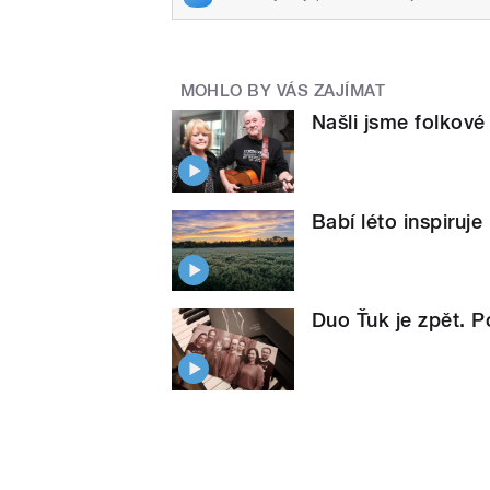
MOHLO BY VÁS ZAJÍMAT
Našli jsme folkové 
Babí léto inspiruje
Duo Ťuk je zpět. P