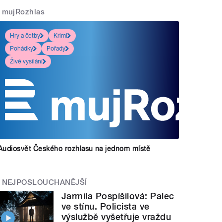
mujRozhlas
Hry a četby
Krimi
Pohádky
Pořady
Živé vysílání
Audiosvět Českého rozhlasu na jednom místě
NEJPOSLOUCHANĚJŠÍ
Jarmila Pospíšilová: Palec
ve stínu. Policista ve
výslužbě vyšetřuje vraždu