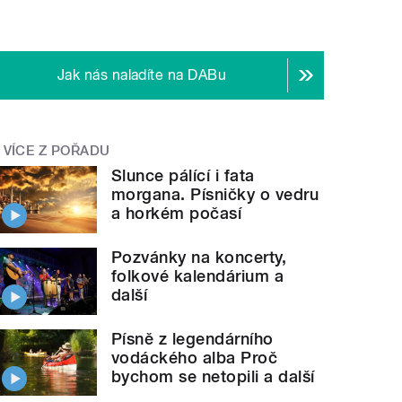
Jak nás naladíte na DABu
VÍCE Z POŘADU
Slunce pálící i fata
morgana. Písničky o vedru
a horkém počasí
Pozvánky na koncerty,
folkové kalendárium a
další
Písně z legendárního
vodáckého alba Proč
bychom se netopili a další