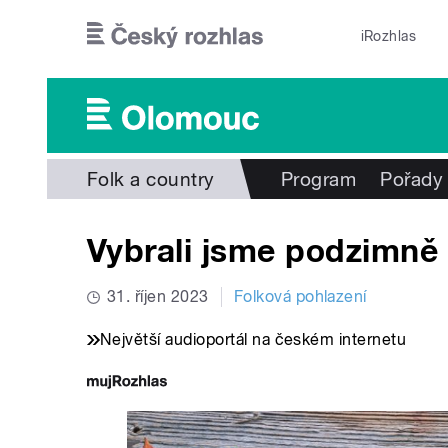
Přejít k hlavnímu obsahu
iRozhlas
Folk a country
Program
Pořady
Vybrali jsme podzimně 
31. říjen 2023
Folková pohlazení
Největší audioportál na českém internetu