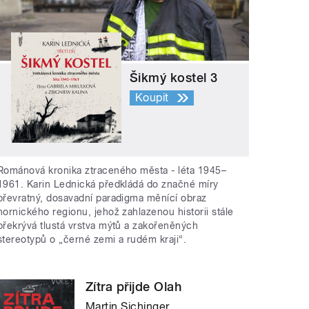
Šikmý kostel 3
Koupit
Románová kronika ztraceného města - léta 1945–
1961. Karin Lednická předkládá do značné míry
převratný, dosavadní paradigma měnící obraz
hornického regionu, jehož zahlazenou historii stále
překrývá tlustá vrstva mýtů a zakořeněných
stereotypů o „černé zemi a rudém kraji“.
Zítra přijde Olah
Martin Sichinger