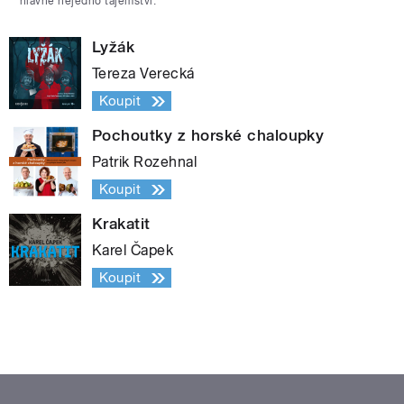
hlavně nejedno tajemství.
Lyžák
Tereza Verecká
Koupit
Pochoutky z horské chaloupky
Patrik Rozehnal
Koupit
Krakatit
Karel Čapek
Koupit