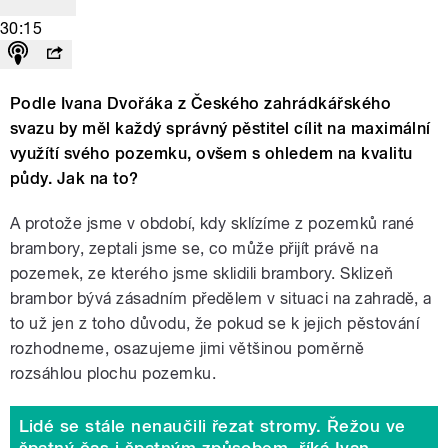
30:15
Podle Ivana Dvořáka z Českého zahrádkářského
svazu by měl každý správný pěstitel cílit na maximální
využítí svého pozemku, ovšem s ohledem na kvalitu
půdy. Jak na to?
A protože jsme v období, kdy sklízíme z pozemků rané
brambory, zeptali jsme se, co může přijít právě na
pozemek, ze kterého jsme sklidili brambory. Sklizeň
brambor bývá zásadním předělem v situaci na zahradě, a
to už jen z toho důvodu, že pokud se k jejich pěstování
rozhodneme, osazujeme jimi většinou poměrně
rozsáhlou plochu pozemku.
Lidé se stále nenaučili řezat stromy. Řežou ve
špatný čas i špatným způsobem, říká Ivan