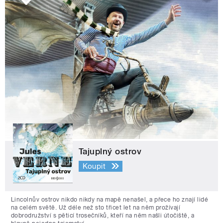
Tajuplný ostrov
Koupit
Lincolnův ostrov nikdo nikdy na mapě nenašel, a přece ho znají lidé
na celém světě. Už déle než sto třicet let na něm prožívají
dobrodružství s pěticí trosečníků, kteří na něm našli útočiště, a