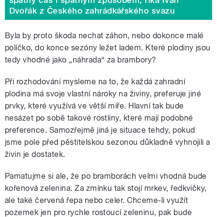
Dvořák z Českého zahrádkářského svazu
Byla by proto škoda nechat záhon, nebo dokonce malé
políčko, do konce sezóny ležet ladem. Které plodiny jsou
tedy vhodné jako „náhrada“ za brambory?
Při rozhodování mysleme na to, že každá zahradní
plodina má svoje vlastní nároky na živiny, preferuje jiné
prvky, které využívá ve větší míře. Hlavní tak bude
nesázet po sobě takové rostliny, které mají podobné
preference. Samozřejmě jiná je situace tehdy, pokud
jsme pole před pěstitelskou sezonou důkladně vyhnojili a
živin je dostatek.
Pamatujme si ale, že po bramborách velmi vhodná bude
kořenová zelenina. Za zmínku tak stojí mrkev, ředkvičky,
ale také červená řepa nebo celer. Chceme-li využít
pozemek jen pro rychle rostoucí zeleninu, pak bude