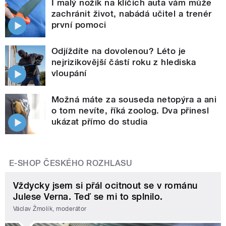
I malý nožík na klíčích auta vám může
zachránit život, nabádá učitel a trenér
první pomoci
Odjíždíte na dovolenou? Léto je
nejrizikovější částí roku z hlediska
vloupání
Možná máte za souseda netopýra a ani
o tom nevíte, říká zoolog. Dva přinesl
ukázat přímo do studia
E-SHOP ČESKÉHO ROZHLASU
Vždycky jsem si přál ocitnout se v románu
Julese Verna. Teď se mi to splnilo.
Václav Žmolík, moderátor