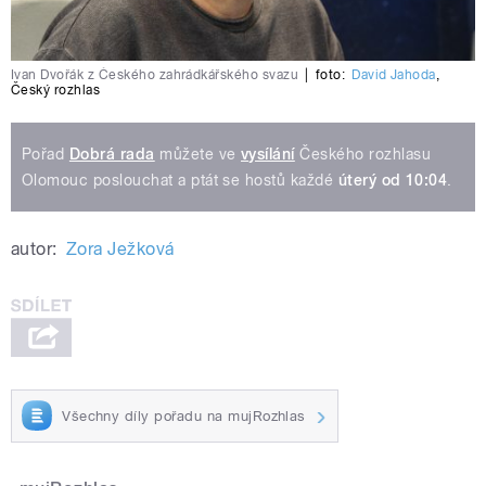
Ivan Dvořák z Českého zahrádkářského svazu
|
foto:
David Jahoda
,
Český rozhlas
Pořad
Dobrá rada
můžete ve
vysílání
Českého rozhlasu
Olomouc poslouchat a ptát se hostů každé
úterý od 10:04
.
autor:
Zora Ježková
Všechny díly pořadu na mujRozhlas