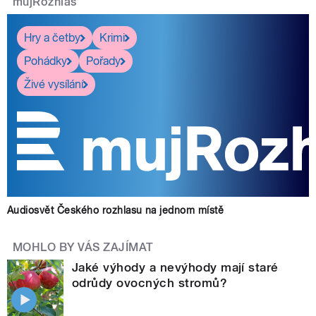
mujRozhlas
Hry a četby
Krimi
Pohádky
Pořady
Živé vysílání
Audiosvět Českého rozhlasu na jednom místě
MOHLO BY VÁS ZAJÍMAT
Jaké výhody a nevýhody mají staré
odrůdy ovocných stromů?