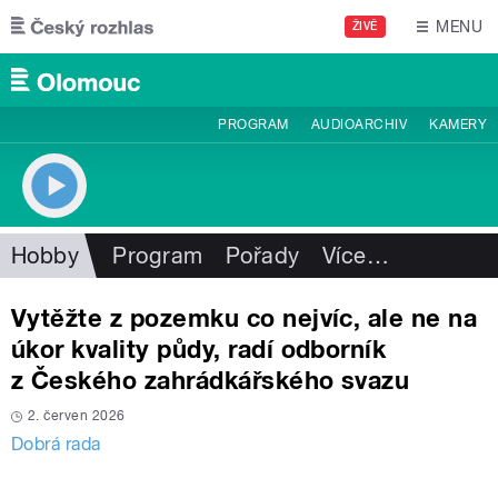
Přejít k hlavnímu obsahu
MENU
ŽIVĚ
PROGRAM
AUDIOARCHIV
KAMERY
Hobby
Program
Pořady
Více
…
Vytěžte z pozemku co nejvíc, ale ne na
úkor kvality půdy, radí odborník
z Českého zahrádkářského svazu
2. červen 2026
Dobrá rada