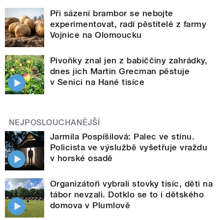
Při sázení brambor se nebojte
experimentovat, radí pěstitelé z farmy
Vojnice na Olomoucku
Pivoňky znal jen z babiččiny zahrádky,
dnes jich Martin Grecman pěstuje
v Senici na Hané tisíce
NEJPOSLOUCHANĚJŠÍ
Jarmila Pospíšilová: Palec ve stínu.
Policista ve výslužbě vyšetřuje vraždu
v horské osadě
Organizátoři vybrali stovky tisíc, děti na
tábor nevzali. Dotklo se to i dětského
domova v Plumlově