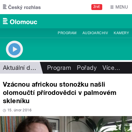
Přejít k hlavnímu obsahu
MENU
ŽIVĚ
PROGRAM
AUDIOARCHIV
KAMERY
Aktuální dění
Program
Pořady
Více
…
Vzácnou africkou stonožku našli
olomoučtí přírodovědci v palmovém
skleníku
15. únor 2016