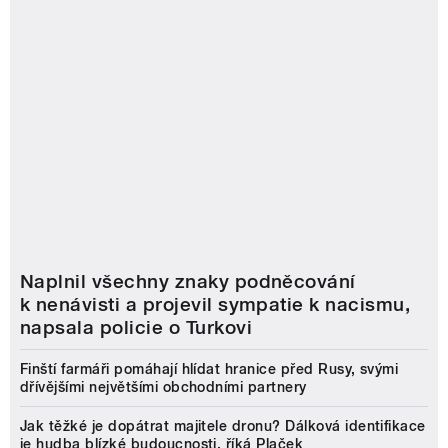
Naplnil všechny znaky podněcování
k nenávisti a projevil sympatie k nacismu,
napsala policie o Turkovi
Finští farmáři pomáhají hlídat hranice před Rusy, svými
dřívějšími největšími obchodními partnery
Jak těžké je dopátrat majitele dronu? Dálková identifikace
je hudba blízké budoucnosti, říká Plaček