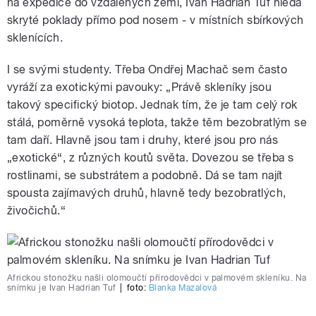
na expedice do vzdálených zemí, Ivan Hadrián Tuf hledá
skryté poklady přímo pod nosem - v místních sbírkových
sklenících.
I se svými studenty. Třeba Ondřej Machač sem často
vyráží za exotickými pavouky: „Právě skleníky jsou
takový specifický biotop. Jednak tím, že je tam celý rok
stálá, poměrně vysoká teplota, takže těm bezobratlým se
tam daří. Hlavně jsou tam i druhy, které jsou pro nás
„exotické“, z různých koutů světa. Dovezou se třeba s
rostlinami, se substrátem a podobně. Dá se tam najít
spousta zajímavých druhů, hlavně tedy bezobratlých,
živočichů.“
Africkou stonožku našli olomoučtí přírodovědci v palmovém skleníku. Na
snímku je Ivan Hadrian Tuf
|
foto:
Blanka Mazalová