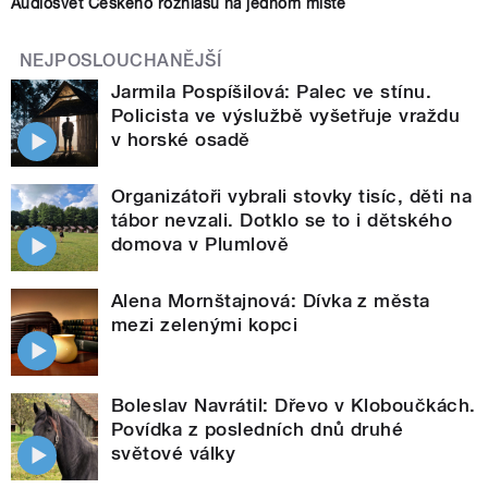
Audiosvět Českého rozhlasu na jednom místě
NEJPOSLOUCHANĚJŠÍ
Jarmila Pospíšilová: Palec ve stínu.
Policista ve výslužbě vyšetřuje vraždu
v horské osadě
Organizátoři vybrali stovky tisíc, děti na
tábor nevzali. Dotklo se to i dětského
domova v Plumlově
Alena Mornštajnová: Dívka z města
mezi zelenými kopci
Boleslav Navrátil: Dřevo v Kloboučkách.
Povídka z posledních dnů druhé
světové války