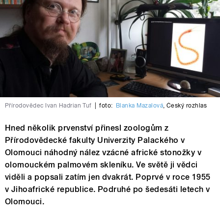
Přírodovědec Ivan Hadrian Tuf
|
foto:
Blanka Mazalová
,
Český rozhlas
Hned několik prvenství přinesl zoologům z
Přírodovědecké fakulty Univerzity Palackého v
Olomouci náhodný nález vzácné africké stonožky v
olomouckém palmovém skleníku. Ve světě ji vědci
viděli a popsali zatím jen dvakrát. Poprvé v roce 1955
v Jihoafrické republice. Podruhé po šedesáti letech v
Olomouci.