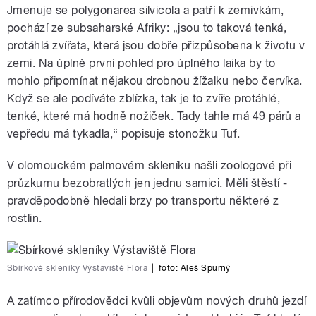
Jmenuje se polygonarea silvicola a patří k zemivkám,
pause
pochází ze subsaharské Afriky: „jsou to taková tenká,
protáhlá zvířata, která jsou dobře přizpůsobena k životu v
zemi. Na úplně první pohled pro úplného laika by to
mohlo připomínat nějakou drobnou žížalku nebo červíka.
Když se ale podíváte zblízka, tak je to zvíře protáhlé,
tenké, které má hodně nožiček. Tady tahle má 49 párů a
vepředu má tykadla,“ popisuje stonožku Tuf.
V olomouckém palmovém skleníku našli zoologové při
průzkumu bezobratlých jen jednu samici. Měli štěstí -
pravděpodobně hledali brzy po transportu některé z
rostlin.
Sbírkové skleníky Výstaviště Flora
|
foto: Aleš Spurný
A zatímco přírodovědci kvůli objevům nových druhů jezdí