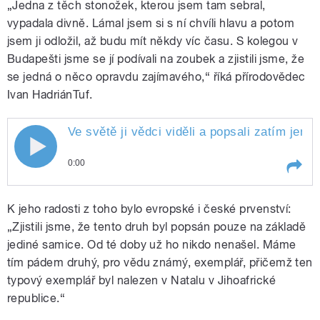
„Jedna z těch stonožek, kterou jsem tam sebral,
vypadala divně. Lámal jsem si s ní chvíli hlavu a potom
jsem ji odložil, až budu mít někdy víc času. S kolegou v
Budapešti jsme se jí podívali na zoubek a zjistili jsme, že
se jedná o něco opravdu zajímavého,“ říká přírodovědec
Ivan HadriánTuf.
Ve světě ji vědci viděli a popsali zatím jen
Ve světě ji vědci viděli a popsali zatím
0:00
jen dvakrát. Poprvé v roce 1955 v
Play /
Mazalová
Ve světě ji vědci viděli a popsali
Jihoafrické republice. Podruhé po
K jeho radosti z toho bylo evropské i české prvenství:
zatím jen dvakrát. Poprvé v roce
1955 v Jihoafrické republice.
„Zjistili jsme, že tento druh byl popsán pouze na základě
šedesáti letech v Olomouci. Na
Podruhé po šedesáti letech v
jediné samice. Od té doby už ho nikdo nenašel. Máme
Olomouci. Na stonožku se
tím pádem druhý, pro vědu známý, exemplář, přičemž ten
stonožku se podívala i Blanka
podívala i Blanka
typový exemplář byl nalezen v Natalu v Jihoafrické
Mazalová
republice.“