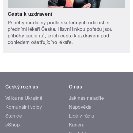
Cesta k uzdravení
Příběhy medicíny podle skutečných událostí s
předními lékaři Česka. Hlavní linkou pořadu jsou
příběhy pacientů, jejich cesta k uzdravení pod
dohledem ošetřujícího lékaře.
Český rozhlas
O nás
Válka na Ukrajině
Jak nás naladíte
Komunální volby
Nápověda
Stanice
Lidé v rádiu
eShop
Kariéra