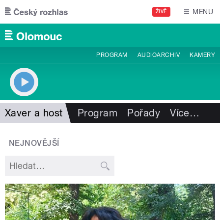
Přejít k hlavnímu obsahu
MENU
ŽIVĚ
PROGRAM
AUDIOARCHIV
KAMERY
Xaver a host
Program
Pořady
Více
…
NEJNOVĚJŠÍ