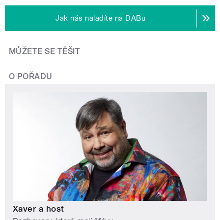
Jak nás naladíte na DABu
MŮŽETE SE TĚŠIT
O POŘADU
Xaver a host