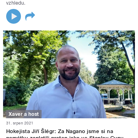
vzhledu.
Xaver a host
31. srpen 2021
Hokejista Jiří Šlégr: Za Nagano jsme si na