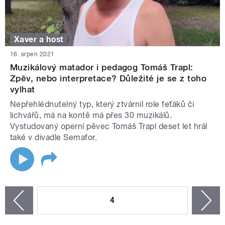
Xaver a host
16. srpen 2021
Muzikálový matador i pedagog Tomáš Trapl:
Zpěv, nebo interpretace? Důležité je se z toho
vylhat
Nepřehlédnutelný typ, který ztvárnil role feťáků či
lichvářů, má na kontě má přes 30 muzikálů.
Vystudovaný operní pěvec Tomáš Trapl deset let hrál
také v divadle Semafor.
STRÁNKY
4
n
zí