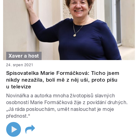
Xaver a host
24. srpen 2021
Spisovatelka Marie Formáčková: Ticho jsem
nikdy nezažila, bolí mě z něj uši, proto píšu
u televize
Novinářka a autorka mnoha životopisů slavných
osobností Marie Formáčková žije z povídání druhých.
„Já ráda poslouchám, umět naslouchat je moje
přednost.“