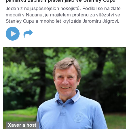
památku zaplatili prsten jako ve Stanley Cupu
Jeden z nejúspěšnějších hokejistů. Podílel se na zlaté
medaili v Naganu, je majitelem prstenu za vítězství ve
Stanley Cupu a mnoho let kryl záda Jaromíru Jágrovi.
Xaver a host