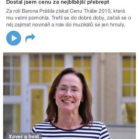
Dostal jsem cenu za nejblbější přebrept
Za roli Barona Prášila získal Cenu Thálie 2010, která
mu velmi pomohla. Trefil se do dobré doby, začali se o
něj zajímat novináři a role do muzikálů se jen hrnuly.
Xaver a host