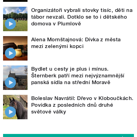
Organizátoři vybrali stovky tisíc, děti na
tábor nevzali. Dotklo se to i dětského
domova v Plumlově
Alena Mornštajnová: Dívka z města
mezi zelenými kopci
Bydlet u cesty je plus i mínus.
Šternberk patří mezi nejvýznamnější
panská sídla na střední Moravě
Boleslav Navrátil: Dřevo v Kloboučkách.
Povídka z posledních dnů druhé
světové války