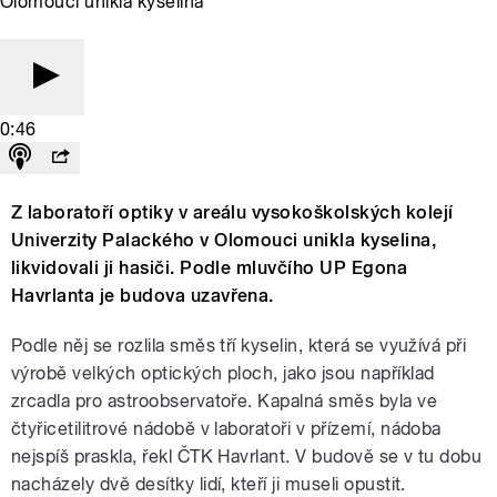
Olomouci unikla kyselina
0:46
Z laboratoří optiky v areálu vysokoškolských kolejí
Univerzity Palackého v Olomouci unikla kyselina,
likvidovali ji hasiči. Podle mluvčího UP Egona
Havrlanta je budova uzavřena.
Podle něj se rozlila směs tří kyselin, která se využívá při
výrobě velkých optických ploch, jako jsou například
zrcadla pro astroobservatoře. Kapalná směs byla ve
čtyřicetilitrové nádobě v laboratoři v přízemí, nádoba
nejspíš praskla, řekl ČTK Havrlant. V budově se v tu dobu
nacházely dvě desítky lidí, kteří ji museli opustit.