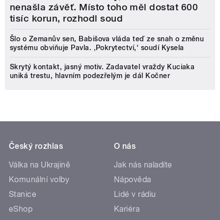
nenašla závěť. Místo toho měl dostat 600
tisíc korun, rozhodl soud
Šlo o Zemanův sen, Babišova vláda teď ze snah o změnu
systému obviňuje Pavla. ‚Pokrytectví,‘ soudí Kysela
Skrytý kontakt, jasný motiv. Zadavatel vraždy Kuciaka
uniká trestu, hlavním podezřelým je dál Kočner
Český rozhlas
O nás
Válka na Ukrajině
Jak nás naladíte
Komunální volby
Nápověda
Stanice
Lidé v rádiu
eShop
Kariéra