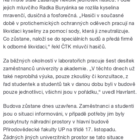
jejich mluvčího Radka Buryánka se rozlila kyselina
mravenčí, dusičná a fosforečná.
„
Hasiči v současné
době v protichemických ochranných oděvech pracují na
likvidaci kyseliny za pomocí sody, která ji zneutralizuje.
Co zůstane, naloží se do speciálních sudů a předá firmě
k odborné likvidaci,“ řekl ČTK mluvčí hasičů.
Za běžných okolností v laboratořích pracuje šest desítek
zaměstnanců univerzity a akademie.
„
V těchto dnech už
také neprobíhá výuka, pouze zkoušky či konzultace, z
řad studentek a studentů tak v danou dobu byli v budově
pouze jednotlivci, všichni jsou v pořádku,“ uvedl Havrlant.
Budova zůstane dnes uzavřena. Zaměstnanci a studenti
jsou o situaci informováni, v případě potřeby jim byly
poskytnuty náhradní prostory v hlavní budově
Přírodovědecké fakulty UP na třídě 17. listopadu.
Žádných jiných univerzitních prostor se tato situace