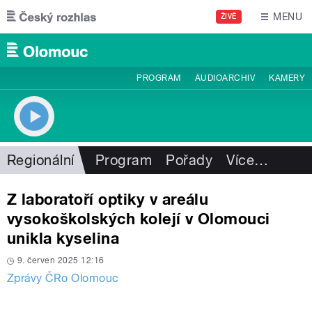
Přejít k hlavnímu obsahu
MENU
ŽIVĚ
PROGRAM
AUDIOARCHIV
KAMERY
Regionální
Program
Pořady
Více
…
Z laboratoří optiky v areálu
vysokoškolských kolejí v Olomouci
unikla kyselina
9. červen 2025 12:16
Zprávy ČRo Olomouc