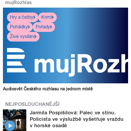
mujRozhlas
Hry a četby
Krimi
Pohádky
Pořady
Živé vysílání
Audiosvět Českého rozhlasu na jednom místě
NEJPOSLOUCHANĚJŠÍ
Jarmila Pospíšilová: Palec ve stínu.
Policista ve výslužbě vyšetřuje vraždu
v horské osadě