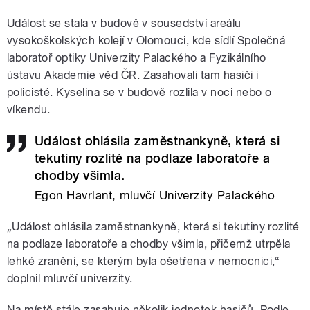
Událost se stala v budově v sousedství areálu
vysokoškolských kolejí v Olomouci, kde sídlí Společná
laboratoř optiky Univerzity Palackého a Fyzikálního
ústavu Akademie věd ČR. Zasahovali tam hasiči i
policisté. Kyselina se v budově rozlila v noci nebo o
víkendu.
Událost ohlásila zaměstnankyně, která si
tekutiny rozlité na podlaze laboratoře a
chodby všimla.
Egon Havrlant, mluvčí Univerzity Palackého
„
Událost ohlásila zaměstnankyně, která si tekutiny rozlité
na podlaze laboratoře a chodby všimla, přičemž utrpěla
lehké zranění, se kterým byla ošetřena v nemocnici,“
doplnil mluvčí univerzity.
Na místě stále zasahuje několik jednotek hasičů. Podle