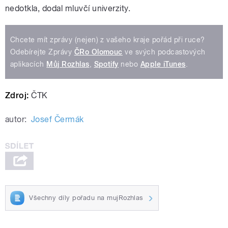
nedotkla, dodal mluvčí univerzity.
Chcete mít zprávy (nejen) z vašeho kraje pořád při ruce?
Odebírejte Zprávy
ČRo Olomouc
ve svých podcastových
aplikacích
Můj Rozhlas
,
Spotify
nebo
Apple iTunes
.
Zdroj:
ČTK
autor:
Josef Čermák
Všechny díly pořadu na mujRozhlas