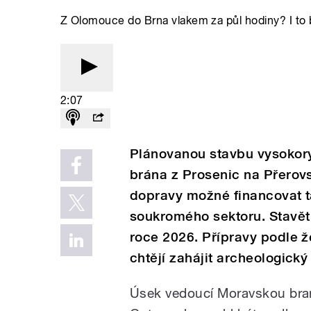
Z Olomouce do Brna vlakem za půl hodiny? I to 
2:07
Plánovanou stavbu vysokoryc
brána z Prosenic na Přerovs
dopravy možné financovat t
soukromého sektoru. Stavět 
roce 2026. Přípravy podle ž
chtějí zahájit archeologick
Úsek vedoucí Moravskou bran