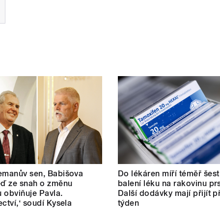
emanův sen, Babišova
Do lékáren míří téměř šest 
eď ze snah o změnu
balení léku na rakovinu pr
 obviňuje Pavla.
Další dodávky mají přijít př
ectví,‘ soudí Kysela
týden