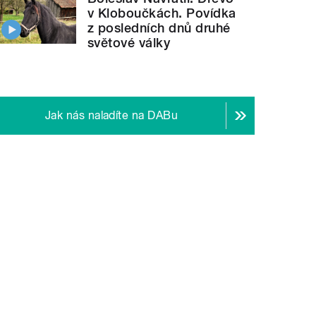
v Kloboučkách. Povídka
z posledních dnů druhé
světové války
Jak nás naladíte na DABu