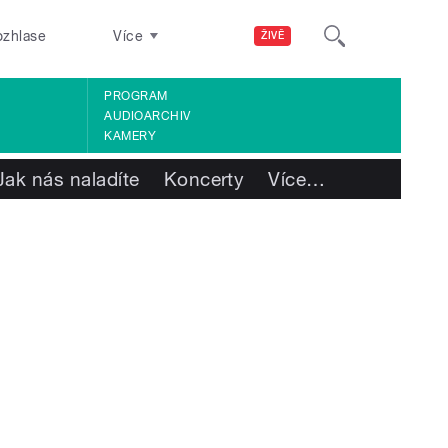
ozhlase
Více
ŽIVĚ
PROGRAM
AUDIOARCHIV
KAMERY
Jak nás naladíte
Koncerty
Více
…