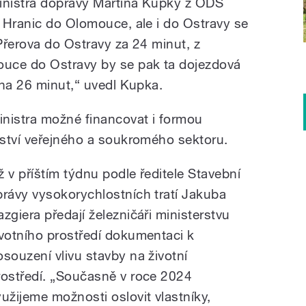
ministra dopravy Martina Kupky z ODS
 Hranic do Olomouce, ale i do Ostravy se
 Přerova do Ostravy za 24 minut, z
uce do Ostravy by se pak ta dojezdová
 na 26 minut,“ uvedl Kupka.
nistra možné financovat i formou
ství veřejného a soukromého sektoru.
ž v příštím týdnu podle ředitele Stavební
právy vysokorychlostních tratí Jakuba
azgiera předají železničáři ministerstvu
ivotního prostředí dokumentaci k
osouzení vlivu stavby na životní
rostředí. „Současně v roce 2024
yužijeme možnosti oslovit vlastníky,