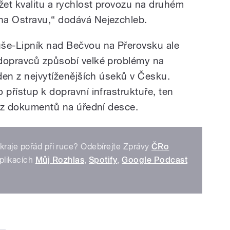
et kvalitu a rychlost provozu na druhém
na Ostravu,“ dodává Nejezchleb.
uše-Lipník nad Bečvou na Přerovsku ale
 dopravců způsobí velké problémy na
eden z nejvytíženějších úseků v Česku.
 přístup k dopravní infrastruktuře, ten
o z dokumentů na úřední desce.
kraje pořád při ruce? Odebírejte Zprávy
ČRo
plikacích
Můj Rozhlas
,
Spotify
,
Google Podcast