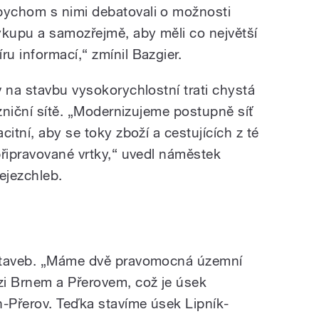
bychom s nimi debatovali o možnosti
ýkupu a samozřejmě, aby měli co největší
íru informací,“ zmínil Bazgier.
 na stavbu vysokorychlostní trati chystá
ezniční sítě. „Modernizujeme postupně síť
itní, aby se toky zboží a cestujících z té
připravované vrtky,“ uvedl náměstek
ejezchleb.
 staveb. „Máme dvě pravomocná územní
zi Brnem a Přerovem, což je úsek
n-Přerov. Teďka stavíme úsek Lipník-