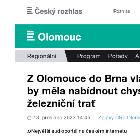
Přejít k hlavnímu obsahu
iRozhlas
Regionální
Program
Pořady
A
Z Olomouce do Brna vla
by měla nabídnout chy
železniční trať
13. prosinec 2023 14:45
Zprávy ČRo Olom
Největší audioportál na českém internetu