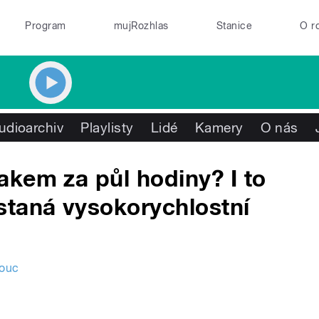
Program
mujRozhlas
Stanice
O r
udioarchiv
Playlisty
Lidé
Kamery
O nás
kem za půl hodiny? I to
staná vysokorychlostní
ouc