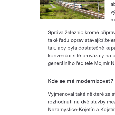
a
v
m
Správa železnic kromě příprav
také řadu oprav stávající žel
tak, aby byla dostatečně kapac
konvenční sítě provázaly na 
generálního ředitele Mojmír N
Kde se má modernizovat?
Vyjmenoval také některé ze
rozhodnutí na dvě stavby me
Nezamyslice-Kojetín a Kojetí