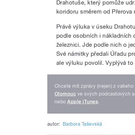
Drahotuše, který pomůže udrž
koridoru směrem od Přerova 
Právě výluka v úseku Drahot
podle osobních i nákladních
železnici. Jde podle nich o j
Své námitky předali Úřadu pro
ale výluku povolil. Vyplývá t
Chcete mít zprávy (nejen) z vašeho 
Olomouc
ve svých podcastových a
nebo
Apple iTunes
.
autor:
Barbora Taševská