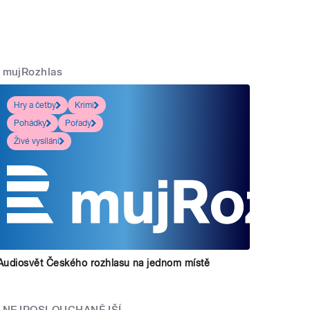
mujRozhlas
Hry a četby
Krimi
Pohádky
Pořady
Živé vysílání
Audiosvět Českého rozhlasu na jednom místě
NEJPOSLOUCHANĚJŠÍ