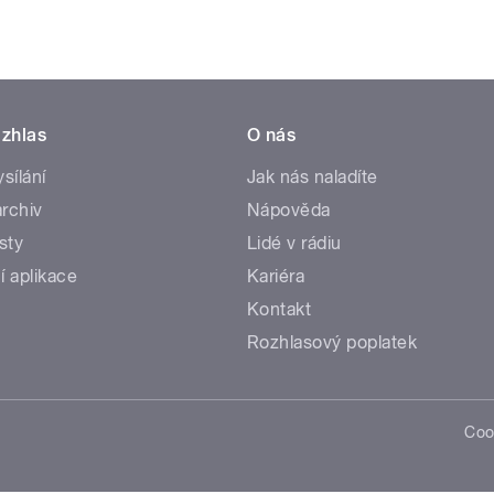
zhlas
O nás
ysílání
Jak nás naladíte
rchiv
Nápověda
sty
Lidé v rádiu
í aplikace
Kariéra
Kontakt
Rozhlasový poplatek
Coo