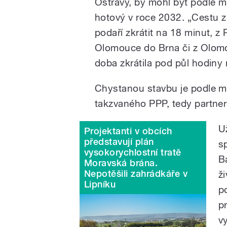
Ostravy, by mohl být podle 
hotový v roce 2032. „Cestu z
podaří zkrátit na 18 minut, z
Olomouce do Brna či z Olomo
doba zkrátila pod půl hodiny
Chystanou stavbu je podle mi
takzvaného PPP, tedy partner
U
Projektanti v obcích
představují plán
s
vysokorychlostní tratě
B
Moravská brána.
Nepotěšili zahrádkáře v
ž
Lipníku
p
p
v