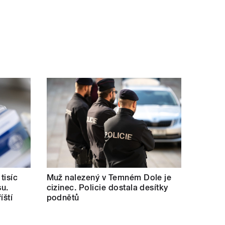
tisíc
Muž nalezený v Temném Dole je
su.
cizinec. Policie dostala desítky
íští
podnětů