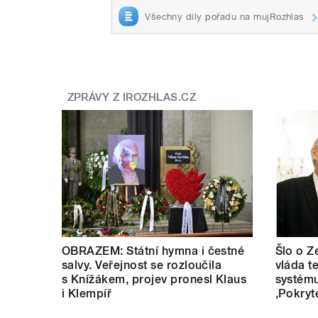
Všechny díly pořadu na mujRozhlas
ZPRÁVY Z IROZHLAS.CZ
OBRAZEM: Státní hymna i čestné
Šlo o Z
salvy. Veřejnost se rozloučila
vláda t
s Knížákem, projev pronesl Klaus
systému
i Klempíř
‚Pokryt