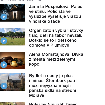
Jarmila Pospíšilová: Palec
ve stínu. Policista ve
výslužbě vyšetřuje vraždu
v horské osadě
Organizátoři vybrali stovky
tisíc, děti na tábor nevzali.
Dotklo se to i dětského
domova v Plumlově
Alena Mornštajnová: Dívka
z města mezi zelenými
kopci
Bydlet u cesty je plus
i mínus. Šternberk patří
mezi nejvýznamnější
panská sídla na střední
Moravě
Boleslav Navrátil: Dřevo