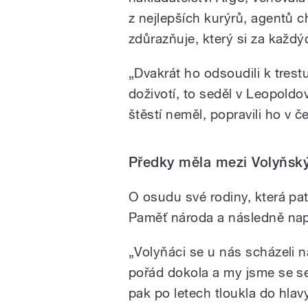
z nejlepších kurýrů, agentů 
zdůrazňuje, který si za každý
„Dvakrát ho odsoudili k trest
doživotí, to seděl v Leopoldo
štěstí neměl, popravili ho v 
Předky měla mezi Volyňsk
O osudu své rodiny, která pat
Paměť národa a následně nap
„Volyňáci se u nás scházeli n
pořád dokola a my jsme se se
pak po letech tloukla do hlav