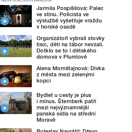
Jarmila Pospíšilová: Palec
ve stínu. Policista ve
výslužbě vyšetřuje vraždu
v horské osadě
Organizátoři vybrali stovky
tisíc, děti na tábor nevzali.
Dotklo se to i dětského
domova v Plumlově
Alena Mornštajnová: Dívka
z města mezi zelenými
kopci
Bydlet u cesty je plus
i mínus. Šternberk patří
mezi nejvýznamnější
panská sídla na střední
Moravě
Boleslav Navrátil: Dřevo