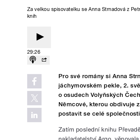
Za velkou spisovatelku se Anna Strnadová z Pe
knih
29:26
Pro své romány si Anna Str
jáchymovském pekle, 2. svět
o osudech Volyňských Čech
Němcové, kterou obdivuje za 
postavit se celé společnosti
Zatím poslední knihu Převadě
nakladatelství Argo, věnova