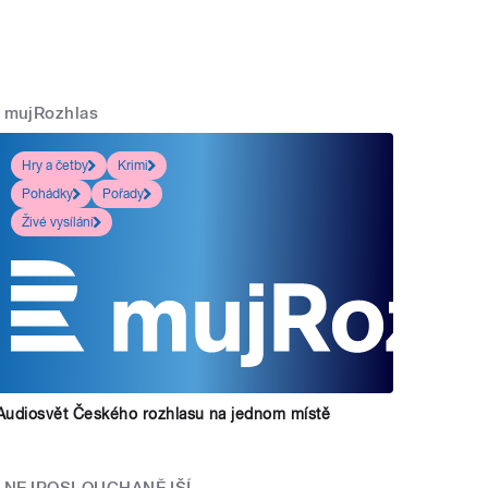
mujRozhlas
Hry a četby
Krimi
Pohádky
Pořady
Živé vysílání
Audiosvět Českého rozhlasu na jednom místě
NEJPOSLOUCHANĚJŠÍ