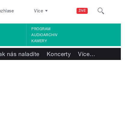
ozhlase
Více
ŽIVĚ
PROGRAM
AUDIOARCHIV
KAMERY
ak nás naladíte
Koncerty
Více
…