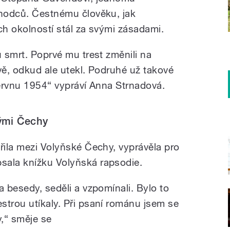
chodců. Čestnému člověku, jak
ch okolností stál za svými zásadami.
u smrt. Poprvé mu trest změnili na
vě, odkud ale utekl. Podruhé už takové
červnu 1954“ vypráví Anna Strnadová.
ými Čechy
řila mezi Volyňské Čechy, vyprávěla pro
sala knížku Volyňská rapsodie.
a besedy, seděli a vzpomínali. Bylo to
strou utíkaly. Při psaní románu jsem se
y,“ směje se