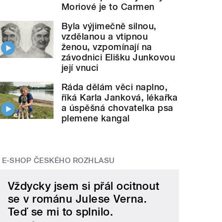
Moriové je to Carmen
Byla výjimečně silnou,
vzdělanou a vtipnou
ženou, vzpomínají na
závodnici Elišku Junkovou
její vnuci
Ráda dělám věci naplno,
říká Karla Janková, lékařka
a úspěšná chovatelka psa
plemene kangal
E-SHOP ČESKÉHO ROZHLASU
Vždycky jsem si přál ocitnout
se v románu Julese Verna.
Teď se mi to splnilo.