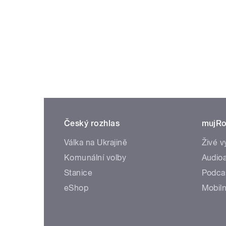
Český rozhlas
mujRo
Válka na Ukrajině
Živé v
Komunální volby
Audioa
Stanice
Podca
eShop
Mobiln