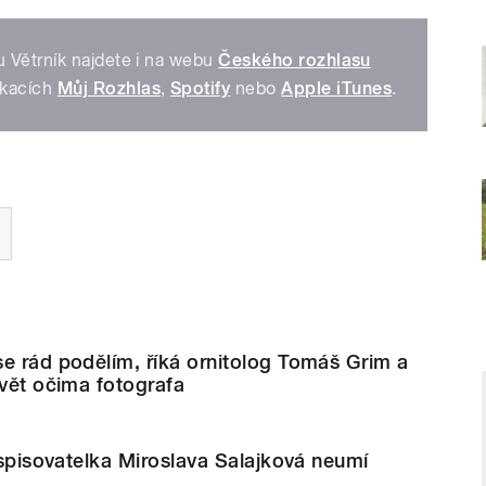
 Větrník najdete i na webu
Českého rozhlasu
ikacích
Můj Rozhlas
,
Spotify
nebo
Apple iTunes
.
e rád podělím, říká ornitolog Tomáš Grim a
svět očima fotografa
i spisovatelka Miroslava Salajková neumí