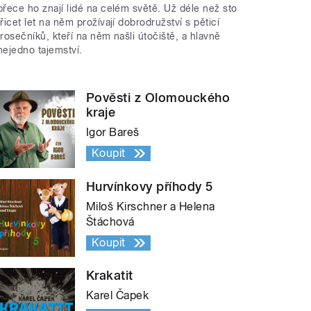
přece ho znají lidé na celém světě. Už déle než sto
třicet let na něm prožívají dobrodružství s pěticí
trosečníků, kteří na něm našli útočiště, a hlavně
nejedno tajemství.
Pověsti z Olomouckého
kraje
Igor Bareš
Koupit
Hurvínkovy příhody 5
Miloš Kirschner a Helena
Štáchová
Koupit
Krakatit
Karel Čapek