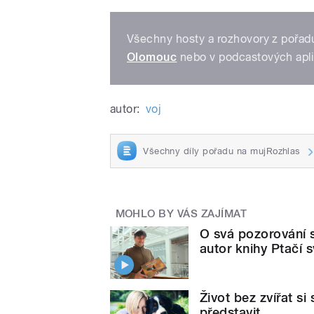
Všechny hosty a rozhovory z pořadu
Olomouc
nebo v podcastových apl
autor:
voj
Všechny díly pořadu na mujRozhlas
MOHLO BY VÁS ZAJÍMAT
O svá pozorování s
autor knihy Ptačí 
Život bez zvířat s
představit