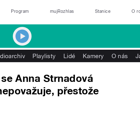
Program
mujRozhlas
Stanice
O r
dioarchiv
Playlisty
Lidé
Kamery
O nás
J
u se Anna Strnadová
nepovažuje, přestože