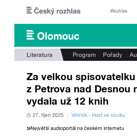
Přejít k hlavnímu obsahu
iRozhlas
Literatura
Program
Pořady
Au
Za velkou spisovatelk
z Petrova nad Desnou 
vydala už 12 knih
27. říjen 2025
Větrník - Host ve studiu
Největší audioportál na českém internetu