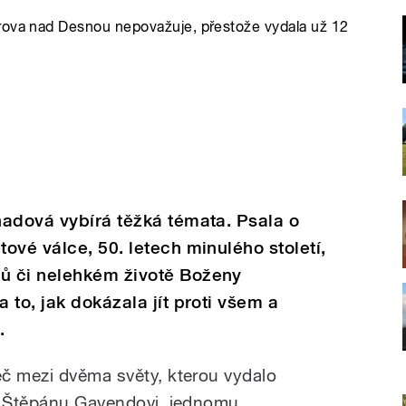
trova nad Desnou nepovažuje, přestože vydala už 12
nadová vybírá těžká témata. Psala o
ové válce, 50. letech minulého století,
ů či nelehkém životě Boženy
to, jak dokázala jít proti všem a
.
č mezi dvěma světy, kterou vydalo
la Štěpánu Gavendovi, jednomu