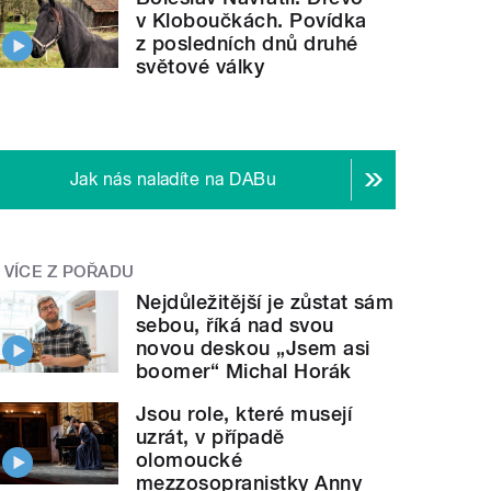
v Kloboučkách. Povídka
z posledních dnů druhé
světové války
Jak nás naladíte na DABu
VÍCE Z POŘADU
Nejdůležitější je zůstat sám
sebou, říká nad svou
novou deskou „Jsem asi
boomer“ Michal Horák
Jsou role, které musejí
uzrát, v případě
olomoucké
mezzosopranistky Anny