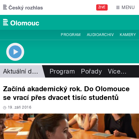
Přejít k hlavnímu obsahu
MENU
ŽIVĚ
PROGRAM
AUDIOARCHIV
KAMERY
Aktuální dění
Program
Pořady
Více
…
Začíná akademický rok. Do Olomouce
se vrací přes dvacet tisíc studentů
19. září 2016