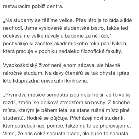
restauracím poblíž centra.
pause
„Na studenty se těšíme velice. Přes léto je to bída a lidé
nechodí. Jsme vysloveně studentské bistro, takže teď
očekáváme velké návaly a budeme za ně rádi,"
pochvaluje si začátek akademického roku paní Nikola,
která pracuje v podniku nedaleko filozofické fakulty.
Vysokoškolský život není jenom zábava, ale hlavně
náročné studium. Na davy čtenářů se tak chystá i přes
léto liduprázdná univerzitní knihovna.
„První dva měsíce semestru jsou nejsilnější. Je to velký
rozdíl, změní se celková atmosféra knihovny. Z tichého
místa, kterým je během léta, se stane rušné místo plné
studentů. Hodně se půjčuje. Přicházejí noví studenti,
kteří potřebují naši pomoc, takže na to se připravujeme.
Víme, že nás čeká spousta práce, ale bude to spousta