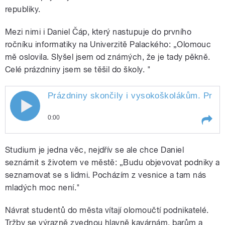
republiky.
Mezi nimi i Daniel Čáp, který nastupuje do prvního
ročníku informatiky na Univerzitě Palackého: „Olomouc
mě oslovila. Slyšel jsem od známých, že je tady pěkně.
Celé prázdniny jsem se těšil do školy. "
Prázdniny skončily i vysokoškolákům. Právě
Prázdniny skončily i vysokoškolákům.
0:00
Právě dnes začíná nový akademický
Play /
Opočenská
Prázdniny skončily i
rok a do Olomouce se vrací přes
Studium je jedna věc, nejdřív se ale chce Daniel
vysokoškolákům. Právě dnes
začíná nový akademický rok a
seznámit s životem ve městě: „Budu objevovat podniky a
dvacet tisíc studentů. Natáčela Jana
do Olomouce se vrací přes
seznamovat se s lidmi. Pocházím z vesnice a tam nás
dvacet tisíc studentů. Natáčela
mladých moc není."
Opočenská
Jana
Návrat studentů do města vítají olomoučtí podnikatelé.
Tržby se výrazně zvednou hlavně kavárnám, barům a