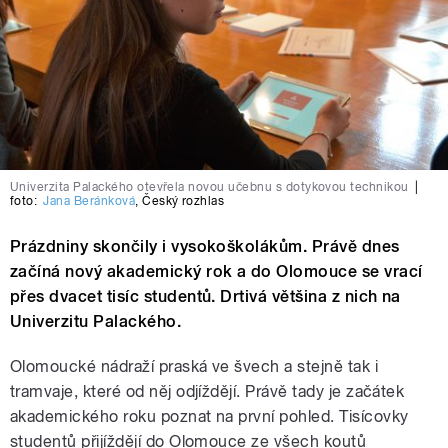
Univerzita Palackého otevřela novou učebnu s dotykovou technikou
|
foto:
Jana Beránková
,
Český rozhlas
Prázdniny skončily i vysokoškolákům. Právě dnes
začíná nový akademický rok a do Olomouce se vrací
přes dvacet tisíc studentů. Drtivá většina z nich na
Univerzitu Palackého.
Olomoucké nádraží praská ve švech a stejně tak i
tramvaje, které od něj odjíždějí. Právě tady je začátek
akademického roku poznat na první pohled. Tisícovky
studentů přijíždějí do Olomouce ze všech koutů