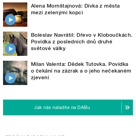
Alena Mornštajnová: Dívka z města
mezi zelenými kopci
Boleslav Navrátil: Dřevo v Kloboučkách.
Povídka z posledních dnů druhé
světové války
Milan Valenta: Dědek Tutovka. Povídka
o čekání na zázrak a o jeho nečekaném
zjevení
Jak nás naladíte na DABu