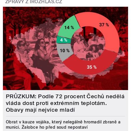
ZPRÁVY Z IROZHLAS.CZ
PRŮZKUM: Podle 72 procent Čechů nedělá
vláda dost proti extrémním teplotám.
Obavy mají nejvíce mladí
Obrat v kauze vojáka, který nelegálně hromadil zbraně a
munici. Žalobce ho před soud nepostaví