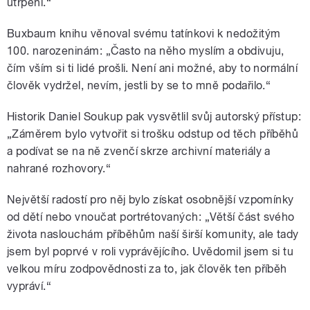
utrpení.“
Buxbaum knihu věnoval svému tatínkovi k nedožitým
100. narozeninám: „Často na něho myslím a obdivuju,
čím vším si ti lidé prošli. Není ani možné, aby to normální
člověk vydržel, nevím, jestli by se to mně podařilo.“
Historik Daniel Soukup pak vysvětlil svůj autorský přístup:
„Záměrem bylo vytvořit si trošku odstup od těch příběhů
a podívat se na ně zvenčí skrze archivní materiály a
nahrané rozhovory.“
Největší radostí pro něj bylo získat osobnější vzpomínky
od dětí nebo vnoučat portrétovaných: „Větší část svého
života naslouchám příběhům naší širší komunity, ale tady
jsem byl poprvé v roli vyprávějícího. Uvědomil jsem si tu
velkou míru zodpovědnosti za to, jak člověk ten příběh
vypráví.“