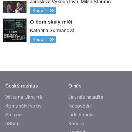
Jaroslava Vykoupilová, Milan Štourač
Koupit
O čem skály mlčí
Kateřina Surmanová
Koupit
Český rozhlas
O nás
Válka na Ukrajině
Jak nás naladíte
Komunální volby
Nápověda
Stanice
Lidé v rádiu
eShop
Kariéra