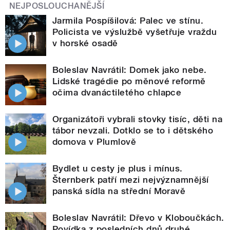
NEJPOSLOUCHANĚJŠÍ
Jarmila Pospíšilová: Palec ve stínu.
Policista ve výslužbě vyšetřuje vraždu
v horské osadě
Boleslav Navrátil: Domek jako nebe.
Lidské tragédie po měnové reformě
očima dvanáctiletého chlapce
Organizátoři vybrali stovky tisíc, děti na
tábor nevzali. Dotklo se to i dětského
domova v Plumlově
Bydlet u cesty je plus i mínus.
Šternberk patří mezi nejvýznamnější
panská sídla na střední Moravě
Boleslav Navrátil: Dřevo v Kloboučkách.
Povídka z posledních dnů druhé