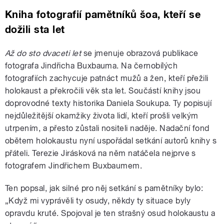
Kniha fotografií pamětníků šoa, kteří se
dožili sta let
Až do sto dvaceti let
se jmenuje obrazová publikace
fotografa Jindřicha Buxbauma. Na černobílých
fotografiích zachycuje patnáct mužů a žen, kteří přežili
holokaust a překročili věk sta let. Součástí knihy jsou
doprovodné texty historika Daniela Soukupa. Ty popisují
nejdůležitější okamžiky života lidí, kteří prošli velkým
utrpením, a přesto zůstali nositeli naděje. Nadační fond
obětem holokaustu nyní uspořádal setkání autorů knihy s
přáteli. Terezie Jirásková na něm natáčela nejprve s
fotografem Jindřichem Buxbaumem.
Ten popsal, jak silné pro něj setkání s pamětníky bylo:
„Když mi vyprávěli ty osudy, někdy ty situace byly
opravdu kruté. Spojoval je ten strašný osud holokaustu a