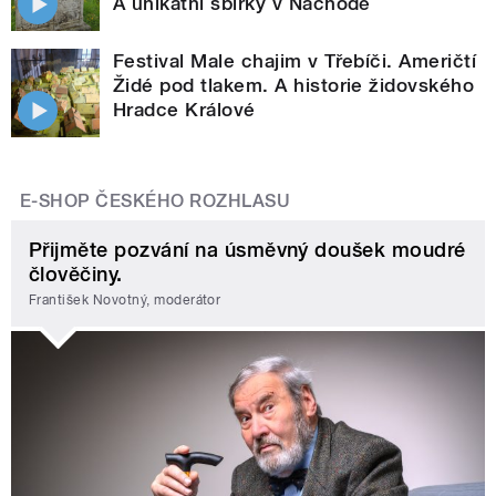
A unikátní sbírky v Náchodě
Festival Male chajim v Třebíči. Američtí
Židé pod tlakem. A historie židovského
Hradce Králové
E-SHOP ČESKÉHO ROZHLASU
Přijměte pozvání na úsměvný doušek moudré
člověčiny.
František Novotný, moderátor