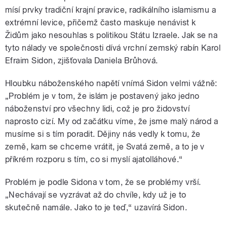
mísí prvky tradiční krajní pravice, radikálního islamismu a
extrémní levice, přičemž často maskuje nenávist k
Židům jako nesouhlas s politikou Státu Izraele. Jak se na
tyto nálady ve společnosti dívá vrchní zemský rabín Karol
Efraim Sidon, zjišťovala Daniela Brůhová.
Hloubku náboženského napětí vnímá Sidon velmi vážně:
„Problém je v tom, že islám je postavený jako jedno
náboženství pro všechny lidi, což je pro židovství
naprosto cizí. My od začátku víme, že jsme malý národ a
musíme si s tím poradit. Dějiny nás vedly k tomu, že
země, kam se chceme vrátit, je Svatá země, a to je v
příkrém rozporu s tím, co si myslí ajatolláhové.“
Problém je podle Sidona v tom, že se problémy vrší.
„Nechávají se vyzrávat až do chvíle, kdy už je to
skutečně namále. Jako to je teď,“ uzavírá Sidon.