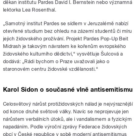
děkan institutu Pardes David I. Bernstein nebo významná
lektorka Lea Rosenthal.
„Samotný institut Pardes se sídlem v Jeruzalémě nabízí
otevřené studium bez ohledu na zázemí studentů či míru
jejich židovského prožívání. Projekt Pardes Pop-Up Beit
Midrash je takovým návratem ke kořenům evropského
židovského kulturního dědictví,“ vysvětluje Šulcová a
dodává: „Rádi bychom o Praze uvažovali jako o
staronovém centru židovské vzdělanosti.“
Karol Sidon o současné vlně antisemitismu
Celosvětový nárůst protižidovských nálad je nejvýraznější
od konce druhé světové války. Navíc se neprojevuje jen
nárůstem verbálních útoků, ale i vandalismem a fyzickým
napadáním. Podle výroční zprávy Federace židovských
obcí v České republice v sobě moderní antisemitismus