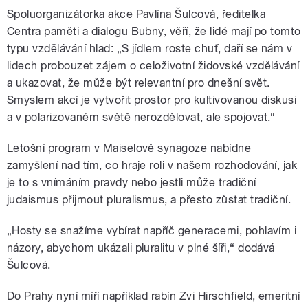
Spoluorganizátorka akce Pavlína Šulcová, ředitelka
Centra paměti a dialogu Bubny, věří, že lidé mají po tomto
typu vzdělávání hlad: „S jídlem roste chuť, daří se nám v
lidech probouzet zájem o celoživotní židovské vzdělávání
a ukazovat, že může být relevantní pro dnešní svět.
Smyslem akcí je vytvořit prostor pro kultivovanou diskusi
a v polarizovaném světě nerozdělovat, ale spojovat.“
Letošní program v Maiselově synagoze nabídne
zamyšlení nad tím, co hraje roli v našem rozhodování, jak
je to s vnímáním pravdy nebo jestli může tradiční
judaismus přijmout pluralismus, a přesto zůstat tradiční.
„Hosty se snažíme vybírat napříč generacemi, pohlavím i
názory, abychom ukázali pluralitu v plné šíři,“ dodává
Šulcová.
Do Prahy nyní míří například rabín Zvi Hirschfield, emeritní