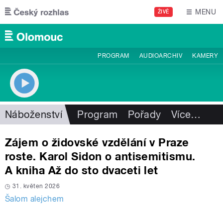
Přejít k hlavnímu obsahu
MENU
ŽIVĚ
PROGRAM
AUDIOARCHIV
KAMERY
Náboženství
Program
Pořady
Více
…
Zájem o židovské vzdělání v Praze
roste. Karol Sidon o antisemitismu.
A kniha Až do sto dvaceti let
31. květen 2026
Šalom alejchem