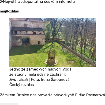
Největší audioportál na českém internetu
Jedno ze zámeckých nádvoří. Voda
ze studny měla údajně zachránit
život císaři | Foto:
Irena Šarounová
,
Český rozhlas
Zámkem Brtnice nás provedla průvodkyně Eliška Pacnerová