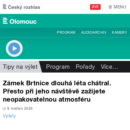
Přejít k hlavnímu obsahu
MENU
ŽIVĚ
PROGRAM
AUDIOARCHIV
KAMERY
Tipy na výlet
Program
Pořady
Více
…
Zámek Brtnice dlouhá léta chátral.
Přesto při jeho návštěvě zažijete
neopakovatelnou atmosféru
8. květen 2026
Výlety