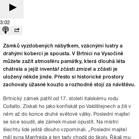
3:02
Zámků vyzdobených nábytkem, vzácnými lustry a
drahými koberci je spousta. V Brtnici na Vysočině
můžete zažít atmosféru památky, která dlouhá léta
chátrala a jejíž inventář zčásti zmizel a zčásti je
uložený někde jinde. Přesto si historické prostory
zachovaly úžasné kouzlo a rozhodně stojí za návštěvu.
Brtnický zámek patřil od 17. století italskému rodu
Collalto. Získali ho jako konfiskát po Valdštejnech a žili v
něm až do konce druhé světové války. Poslední majitel
se sice soudil, ale zámek musel opustit. Na místní
šlechtu lidé ještě dlouho vzpomínali. „Poslední majitel
měl syna Manfréda a ten tady chodil do školy. Říkali mu