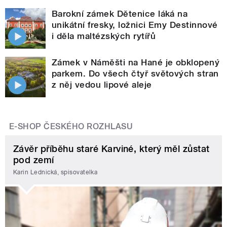
Barokní zámek Dětenice láká na
unikátní fresky, ložnici Emy Destinnové
i děla maltézských rytířů
Zámek v Náměšti na Hané je obklopený
parkem. Do všech čtyř světových stran
z něj vedou lipové aleje
E-SHOP ČESKÉHO ROZHLASU
Závěr příběhu staré Karviné, který měl zůstat
pod zemí
Karin Lednická, spisovatelka