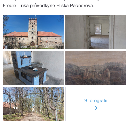
Fredie,“ říká průvodkyně Eliška Pacnerová.
9 fotografií