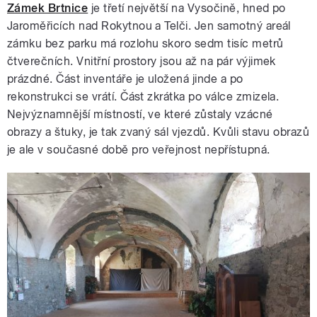
Zámek Brtnice
je třetí největší na Vysočině, hned po
Jaroměřicích nad Rokytnou a Telči. Jen samotný areál
zámku bez parku má rozlohu skoro sedm tisíc metrů
čtverečních. Vnitřní prostory jsou až na pár výjimek
prázdné. Část inventáře je uložená jinde a po
rekonstrukci se vrátí. Část zkrátka po válce zmizela.
Nejvýznamnější místností, ve které zůstaly vzácné
obrazy a štuky, je tak zvaný sál vjezdů. Kvůli stavu obrazů
je ale v současné době pro veřejnost nepřístupná.