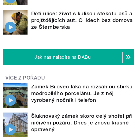
Děti ulice: život s kulisou štěkotu psů a
projíždějících aut. O lidech bez domova
ze Šternberska
Jak nás naladíte na DABu
VÍCE Z POŘADU
Zámek Bílovec láká na rozsáhlou sbírku
modrobílého porcelánu. Je z něj
vyrobený nočník i telefon
Šluknovský zámek skoro celý shořel při
ničivém požáru. Dnes je znovu krásně
opravený