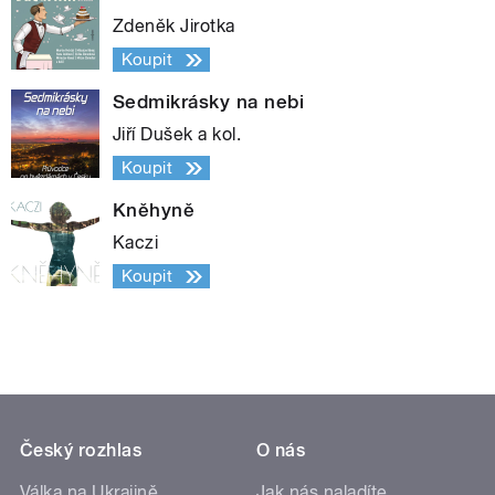
Zdeněk Jirotka
Koupit
Sedmikrásky na nebi
Jiří Dušek a kol.
Koupit
Kněhyně
Kaczi
Koupit
Český rozhlas
O nás
Válka na Ukrajině
Jak nás naladíte