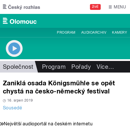
Přejít k hlavnímu obsahu
MENU
ŽIVĚ
PROGRAM
AUDIOARCHIV
KAMERY
Společnost
Program
Pořady
Více
…
Zaniklá osada Königsmühle se opět
chystá na česko-německý festival
16. srpen 2019
Sousedé
Největší audioportál na českém internetu