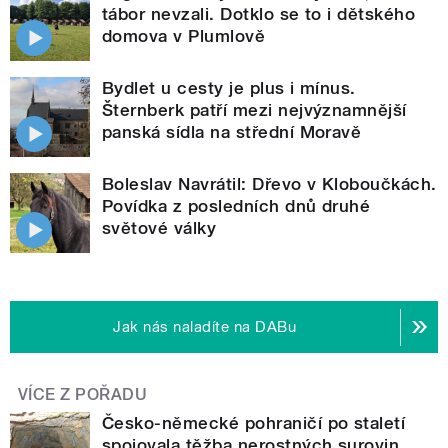
tábor nevzali. Dotklo se to i dětského
domova v Plumlově
Bydlet u cesty je plus i mínus.
Šternberk patří mezi nejvýznamnější
panská sídla na střední Moravě
Boleslav Navrátil: Dřevo v Kloboučkách.
Povídka z posledních dnů druhé
světové války
Jak nás naladíte na DABu
VÍCE Z POŘADU
Česko-německé pohraničí po staletí
spojovala těžba nerostných surovin