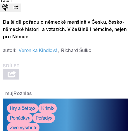
15:01
Další díl pořadu o německé menšině v Česku, česko-
německé historii a vztazích. V češtině i němčině, nejen
pro Němce.
autoři:
Veronika Kindlová
,
Richard Šulko
mujRozhlas
Hry a četby
Krimi
Pohádky
Pořady
Živé vysílání