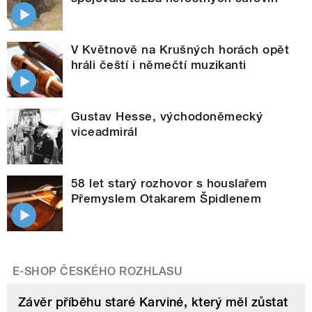
V Květnově na Krušných horách opět
hráli čeští i němečtí muzikanti
Gustav Hesse, východoněmecký
viceadmirál
58 let starý rozhovor s houslařem
Přemyslem Otakarem Špidlenem
E-SHOP ČESKÉHO ROZHLASU
Závěr příběhu staré Karviné, který měl zůstat