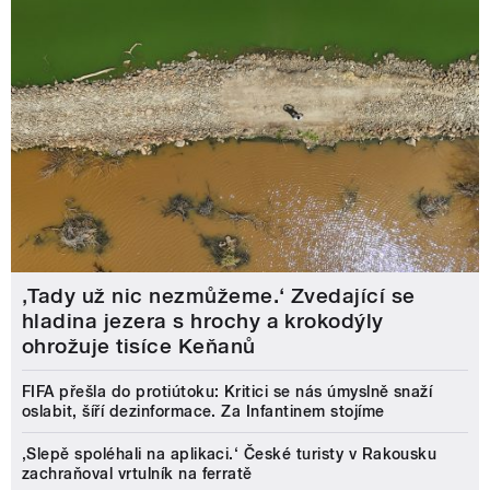
‚Tady už nic nezmůžeme.‘ Zvedající se
hladina jezera s hrochy a krokodýly
ohrožuje tisíce Keňanů
FIFA přešla do protiútoku: Kritici se nás úmyslně snaží
oslabit, šíří dezinformace. Za Infantinem stojíme
‚Slepě spoléhali na aplikaci.‘ České turisty v Rakousku
zachraňoval vrtulník na ferratě