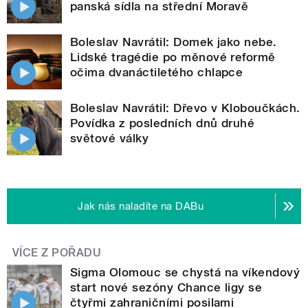
panská sídla na střední Moravě
Boleslav Navrátil: Domek jako nebe.
Lidské tragédie po měnové reformě
očima dvanáctiletého chlapce
Boleslav Navrátil: Dřevo v Kloboučkách.
Povídka z posledních dnů druhé
světové války
Jak nás naladíte na DABu
VÍCE Z POŘADU
Sigma Olomouc se chystá na víkendový
start nové sezóny Chance ligy se
čtyřmi zahraničními posilami