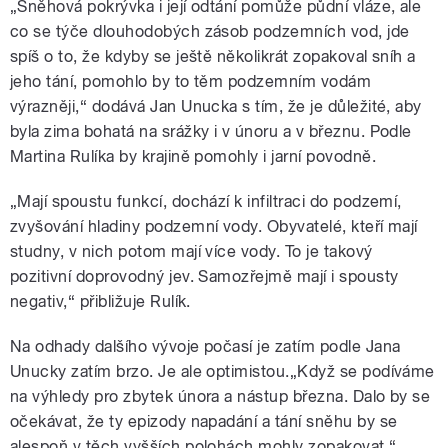
„Sněhová pokrývka i její odtání pomůže půdní vláze, ale
co se týče dlouhodobých zásob podzemních vod, jde
spíš o to, že kdyby se ještě několikrát zopakoval sníh a
jeho tání, pomohlo by to těm podzemním vodám
výrazněji,“ dodává Jan Unucka s tím, že je důležité, aby
byla zima bohatá na srážky i v únoru a v březnu. Podle
Martina Rulíka by krajině pomohly i jarní povodně.
„Mají spoustu funkcí, dochází k infiltraci do podzemí,
zvyšování hladiny podzemní vody. Obyvatelé, kteří mají
studny, v nich potom mají více vody. To je takový
pozitivní doprovodný jev. Samozřejmě mají i spousty
negativ,“ přibližuje Rulík.
Na odhady dalšího vývoje počasí je zatím podle Jana
Unucky zatím brzo. Je ale optimistou.„Když se podíváme
na výhledy pro zbytek února a nástup března. Dalo by se
očekávat, že ty epizody napadání a tání sněhu by se
alespoň v těch vyšších polohách mohly zopakovat,“