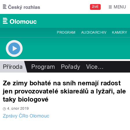
Přejít k hlavnímu obsahu
MENU
ŽIVĚ
PROGRAM
AUDIOARCHIV
KAMERY
Příroda
Program
Pořady
Více
…
Ze zimy bohaté na sníh nemají radost
jen provozovatelé skiareálů a lyžaři, ale
taky biologové
4. únor 2019
Zprávy ČRo Olomouc