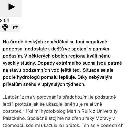
2:04
Na úrodě českých zemědělců se loni negativně
podepsal nedostatek dešťů ve spojení s parným
počasím. V některých obcích regionu kvůli němu
vyschly studny. Dopady extrémního sucha jsou patrné
na stavu podzemních vod ještě teď. Situace se ale
podle hydrologů pomalu lepšuje. Díky nebývalým
přívalům sněhu v uplynulých týdnech.
„Letošní zima v porovnání s předchozími je podstatně
lepší, protože jak se ukazuje, sněhu je relativně
dostatek,“ říká mi hydrobiolog Martin Rulík z Univerzity
Palackého. Společně stojíme na břehu řeky Moravy v
Olomouci, kde mi ukazuje její průtok. Ten se v posledních