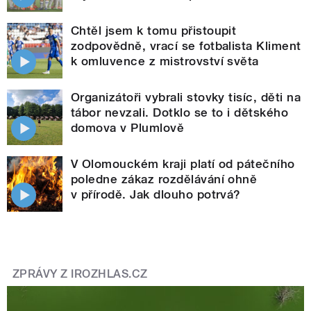
Chtěl jsem k tomu přistoupit
zodpovědně, vrací se fotbalista Kliment
k omluvence z mistrovství světa
Organizátoři vybrali stovky tisíc, děti na
tábor nevzali. Dotklo se to i dětského
domova v Plumlově
V Olomouckém kraji platí od pátečního
poledne zákaz rozdělávání ohně
v přírodě. Jak dlouho potrvá?
ZPRÁVY Z IROZHLAS.CZ