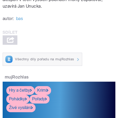
uzavírá Jan Unucka.
autor:
bas
Všechny díly pořadu na mujRozhlas
mujRozhlas
Hry a četby
Krimi
Pohádky
Pořady
Živé vysílání