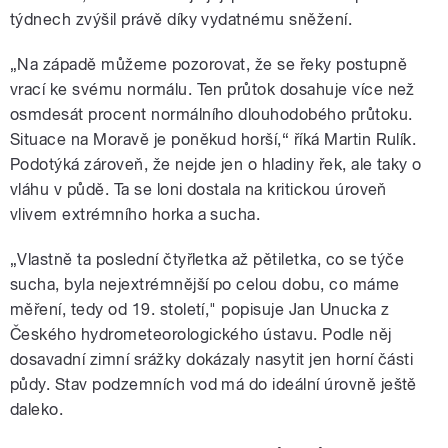
týdnech zvýšil právě díky vydatnému sněžení.
„Na západě můžeme pozorovat, že se řeky postupně
vrací ke svému normálu. Ten průtok dosahuje více než
osmdesát procent normálního dlouhodobého průtoku.
Situace na Moravě je poněkud horší,“ říká Martin Rulík.
Podotýká zároveň, že nejde jen o hladiny řek, ale taky o
vláhu v půdě. Ta se loni dostala na kritickou úroveň
vlivem extrémního horka a sucha.
„Vlastně ta poslední čtyřletka až pětiletka, co se týče
sucha, byla nejextrémnější po celou dobu, co máme
měření, tedy od 19. století," popisuje Jan Unucka z
Českého hydrometeorologického ústavu. Podle něj
dosavadní zimní srážky dokázaly nasytit jen horní části
půdy. Stav podzemních vod má do ideální úrovně ještě
daleko.