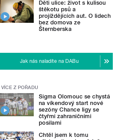
Děti ulice: život s kulisou
štěkotu psů a
projíždějících aut. O lidech
bez domova ze
Šternberska
Jak nás naladíte na DABu
VÍCE Z POŘADU
Sigma Olomouc se chystá
na víkendový start nové
sezóny Chance ligy se
čtyřmi zahraničními
posilami
Chtěl jsem k tomu