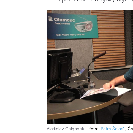
Vladislav Galgonek
|
foto:
Petra Ševců
,
Če