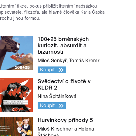
Literární fikce, pokus přiblížit literární nadsázkou
spisovatele, filozofa, ale hlavně člověka Karla Čapka
trochu jinou formou.
100+25 brněnských
kuriozit, absurdit a
bizarností
Miloš Šenkýř, Tomáš Kremr
Koupit
Svědectví o životě v
KLDR 2
Nina Špitálníková
Koupit
Hurvínkovy příhody 5
Miloš Kirschner a Helena
Štáchová