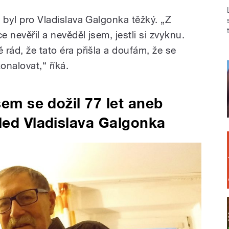
i byl pro Vladislava Galgonka těžký. „Z
e nevěřil a nevěděl jsem, jestli si zvyknu.
 rád, že tato éra přišla a doufám, že se
onalovat,“ říká.
sem se dožil 77 let aneb
led Vladislava Galgonka