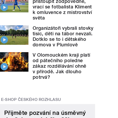
přistoupit zodpovědně,
vrací se fotbalista Kliment
k omluvence z mistrovství
světa
Organizátoři vybrali stovky
tisíc, děti na tábor nevzali.
Dotklo se to i dětského
domova v Plumlově
V Olomouckém kraji platí
od pátečního poledne
zákaz rozdělávání ohně
v přírodě. Jak dlouho
potrvá?
E-SHOP ČESKÉHO ROZHLASU
Přijměte pozvání na úsměvný