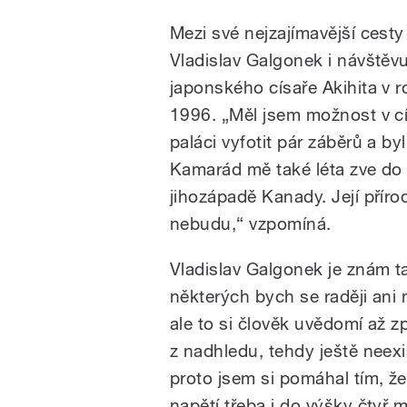
Mezi své nejzajímavější cesty
Vladislav Galgonek i návštěv
japonského císaře Akihita v r
1996. „Měl jsem možnost v c
paláci vyfotit pár záběrů a b
Kamarád mě také léta zve do 
jihozápadě Kanady. Její příro
nebudu,“ vzpomíná.
Vladislav Galgonek je znám 
některých bych se raději ani
ale to si člověk uvědomí až z
z nadhledu, tehdy ještě neexi
proto jsem si pomáhal tím, ž
napětí třeba i do výšky čtyř m