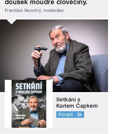
doušek moudré člověčiny.
František Novotný, moderátor
Setkání s
Karlem Čapkem
Koupit