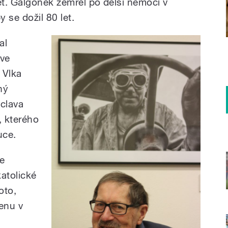
et. Galgonek zemřel po delší nemoci v
y se dožil 80 let.
al
 ve
 Vlka
ný
áclava
, kterého
uce.
se
atolické
oto,
cenu v