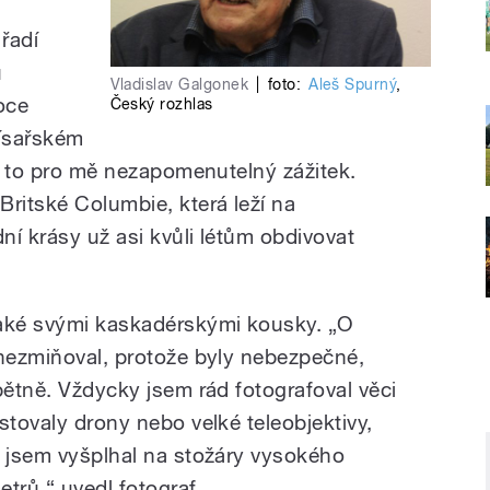
 řadí
u
Vladislav Galgonek
|
foto:
Aleš Spurný
,
oce
Český rozhlas
ísařském
yl to pro mě nezapomenutelný zážitek.
Britské Columbie, která leží na
dní krásy už asi kvůli létům obdivovat
také svými kaskadérskými kousky. „O
 nezmiňoval, protože byly nebezpečné,
pětně. Vždycky jsem rád fotografoval věci
stovaly drony nebo velké teleobjektivy,
e jsem vyšplhal na stožáry vysokého
etrů,“ uvedl fotograf.