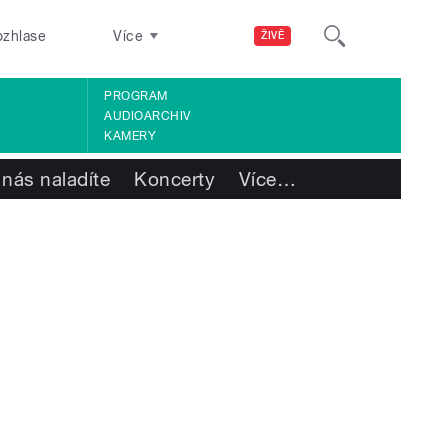
ozhlase
Více
ŽIVĚ
PROGRAM
AUDIOARCHIV
KAMERY
 nás naladíte
Koncerty
Více
…