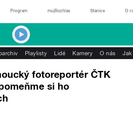
Program
mujRozhlas
Stanice
O r
oarchiv
Playlisty
Lidé
Kamery
O nás
Jak
moucký fotoreportér ČTK
řipomeňme si ho
ch