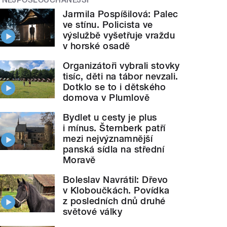
Jarmila Pospíšilová: Palec
ve stínu. Policista ve
výslužbě vyšetřuje vraždu
v horské osadě
Organizátoři vybrali stovky
tisíc, děti na tábor nevzali.
Dotklo se to i dětského
domova v Plumlově
Bydlet u cesty je plus
i mínus. Šternberk patří
mezi nejvýznamnější
panská sídla na střední
Moravě
Boleslav Navrátil: Dřevo
v Kloboučkách. Povídka
z posledních dnů druhé
světové války