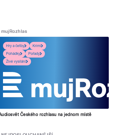
mujRozhlas
Hry a četby
Krimi
Pohádky
Pořady
Živé vysílání
Audiosvět Českého rozhlasu na jednom místě
NEJPOSLOUCHANĚJŠÍ