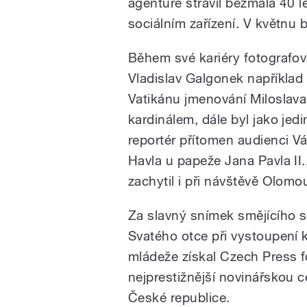
agentuře strávil bezmála 40 l
sociálním zařízení. V květnu b
Během své kariéry fotografov
Vladislav Galgonek například
Vatikánu jmenování Miloslava
kardinálem, dále byl jako jedi
reportér přítomen audienci V
Havla u papeže Jana Pavla II.
zachytil i při návštěvě Olomo
Za slavný snímek smějícího 
Svatého otce při vystoupení k
mládeže získal Czech Press f
nejprestižnější novinářskou 
České republice.