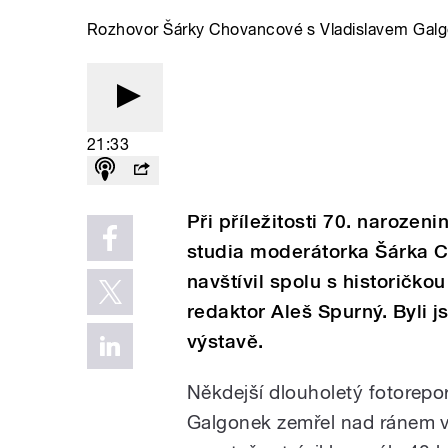
Rozhovor Šárky Chovancové s Vladislavem Galgon
21:33
Při příležitosti 70. narozen
studia moderátorka Šárka C
navštívil spolu s historičk
redaktor Aleš Spurný. Byli 
výstavě.
Někdejší dlouholetý fotorepor
Galgonek zemřel nad ránem v 