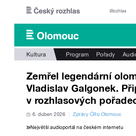
Přejít k hlavnímu obsahu
iRozhlas
Kultura
Program
Pořady
Audi
Zemřel legendární olo
Vladislav Galgonek. P
v rozhlasových pořade
6. duben 2026
Zprávy ČRo Olomouc
Největší audioportál na českém internetu