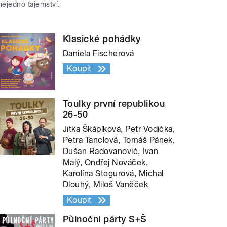
nejedno tajemství.
Klasické pohádky
Daniela Fischerová
Koupit
Toulky první republikou
26-50
Jitka Škápíková, Petr Vodička,
Petra Tanclová, Tomáš Pánek,
Dušan Radovanovič, Ivan
Malý, Ondřej Nováček,
Karolína Stegurová, Michal
Dlouhý, Miloš Vaněček
Koupit
Půlnoční párty S+Š