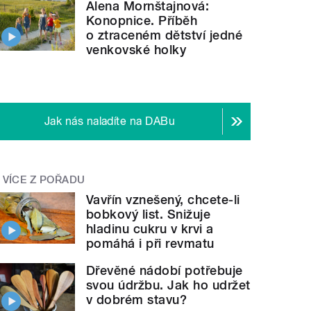
Alena Mornštajnová:
Konopnice. Příběh
o ztraceném dětství jedné
venkovské holky
Jak nás naladíte na DABu
VÍCE Z POŘADU
Vavřín vznešený, chcete-li
bobkový list. Snižuje
hladinu cukru v krvi a
pomáhá i při revmatu
Dřevěné nádobí potřebuje
svou údržbu. Jak ho udržet
v dobrém stavu?