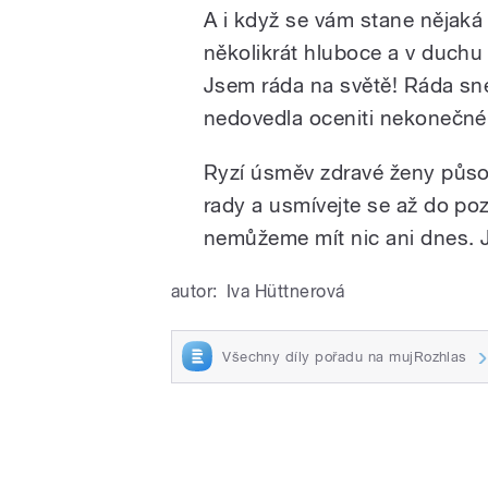
A i když se vám stane nějaká
několikrát hluboce a v duchu s
Jsem ráda na světě! Ráda sne
nedovedla oceniti nekonečné r
Ryzí úsměv zdravé ženy půso
rady a usmívejte se až do po
nemůžeme mít nic ani dnes. Je
autor:
Iva Hüttnerová
Všechny díly pořadu na mujRozhlas