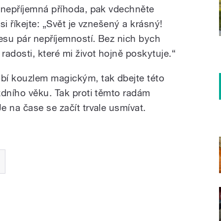
 nepříjemná příhoda, pak vdechněte
i říkejte: „Svět je vznešený a krásný!
su pár nepříjemností. Bez nich bych
adosti, které mi život hojně poskytuje.“
bí kouzlem magickým, tak dbejte této
zdního věku. Tak proti těmto radám
 na čase se začít trvale usmívat.