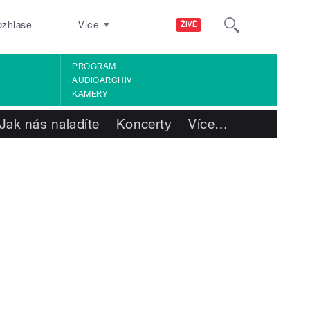
ozhlase
Více
ŽIVĚ
PROGRAM
AUDIOARCHIV
KAMERY
Jak nás naladíte
Koncerty
Více
…