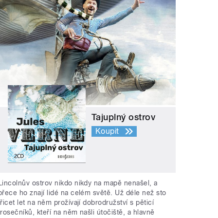
Tajuplný ostrov
Koupit
Lincolnův ostrov nikdo nikdy na mapě nenašel, a
přece ho znají lidé na celém světě. Už déle než sto
třicet let na něm prožívají dobrodružství s pěticí
trosečníků, kteří na něm našli útočiště, a hlavně