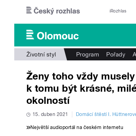
Přejít k hlavnímu obsahu
iRozhlas
Životní styl
Program
Pořady
A
Ženy toho vždy musely 
k tomu být krásné, mil
okolností
15. duben 2021
Domácí štěstí I. Hüttnerov
Největší audioportál na českém internetu