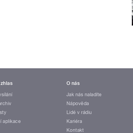
zhlas
O nás
ysílání
Jak nás naladíte
rchiv
Nápověda
sty
Lidé v rádiu
í aplikace
Kariéra
Kontakt