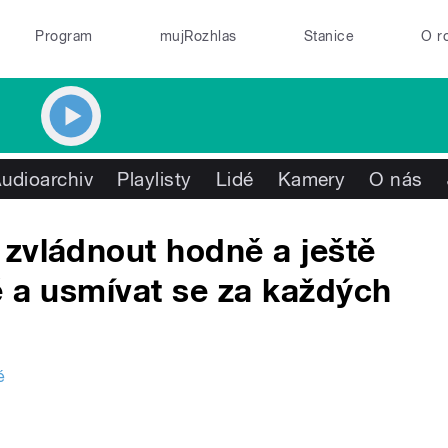
Program
mujRozhlas
Stanice
O r
udioarchiv
Playlisty
Lidé
Kamery
O nás
zvládnout hodně a ještě
é a usmívat se za každých
é