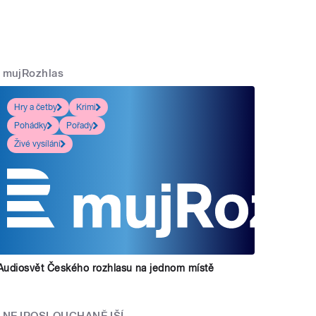
mujRozhlas
Hry a četby
Krimi
Pohádky
Pořady
Živé vysílání
Audiosvět Českého rozhlasu na jednom místě
NEJPOSLOUCHANĚJŠÍ