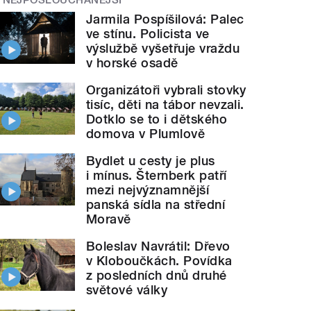
Jarmila Pospíšilová: Palec
ve stínu. Policista ve
výslužbě vyšetřuje vraždu
v horské osadě
Organizátoři vybrali stovky
tisíc, děti na tábor nevzali.
Dotklo se to i dětského
domova v Plumlově
Bydlet u cesty je plus
i mínus. Šternberk patří
mezi nejvýznamnější
panská sídla na střední
Moravě
Boleslav Navrátil: Dřevo
v Kloboučkách. Povídka
z posledních dnů druhé
světové války