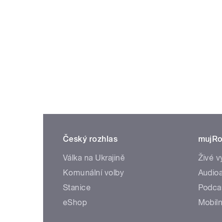
Český rozhlas
mujRo
Válka na Ukrajině
Živé v
Komunální volby
Audioa
Stanice
Podca
eShop
Mobiln