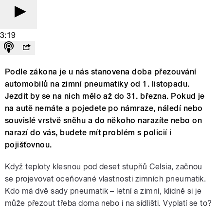
3:19
Podle zákona je u nás stanovena doba přezouvání
automobilů na zimní pneumatiky od 1. listopadu.
Jezdit by se na nich mělo až do 31. března. Pokud je
na autě nemáte a pojedete po námraze, náledí nebo
souvislé vrstvě sněhu a do někoho narazíte nebo on
narazí do vás, budete mít problém s policií i
pojišťovnou.
Když teploty klesnou pod deset stupňů Celsia, začnou
se projevovat oceňované vlastnosti zimních pneumatik.
Kdo má dvě sady pneumatik – letní a zimní, klidně si je
může přezout třeba doma nebo i na sídlišti. Vyplatí se to?