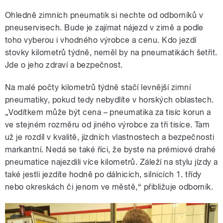
Ohledně zimních pneumatik si nechte od odborníků v
pneuservisech. Bude je zajímat nájezd v zimě a podle
toho vyberou i vhodného výrobce a cenu. Kdo jezdí
stovky kilometrů týdně, neměl by na pneumatikách šetřit.
Jde o jeho zdraví a bezpečnost.
Na malé počty kilometrů týdně stačí levnější zimní
pneumatiky, pokud tedy nebydlíte v horských oblastech.
„Vodítkem může být cena – pneumatika za tisíc korun a
ve stejném rozměru od jiného výrobce za tři tisíce. Tam
už je rozdíl v kvalitě, jízdních vlastnostech a bezpečnosti
markantní. Nedá se také říci, že byste na prémiové drahé
pneumatice najezdili více kilometrů. Záleží na stylu jízdy a
také jestli jezdíte hodně po dálnicích, silnicích 1. třídy
nebo okreskách či jenom ve městě,“ přibližuje odborník.