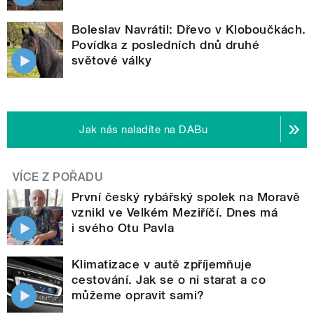
Boleslav Navrátil: Dřevo v Kloboučkách.
Povídka z posledních dnů druhé
světové války
Jak nás naladíte na DABu
VÍCE Z POŘADU
První český rybářský spolek na Moravě
vznikl ve Velkém Meziříčí. Dnes má
i svého Otu Pavla
Klimatizace v autě zpříjemňuje
cestování. Jak se o ni starat a co
můžeme opravit sami?