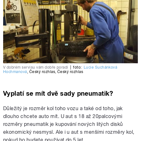
V dobrém servisu vám dobře poradí
|
foto:
Lucie Suchánková
Hochmanová
,
Český rozhlas
,
Český rozhlas
Vyplatí se mít dvě sady pneumatik?
Důležitý je rozměr kol toho vozu a také od toho, jak
dlouho chcete auto mít. U aut s 18 až 20palcovými
rozměry pneumatik je kupování nových litých disků
ekonomický nesmysl. Ale i u aut s menšími rozměry kol,
pokud ho budete používat do 5 let.