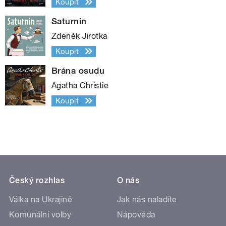
Koupit
Saturnin
Zdeněk Jirotka
Koupit
Brána osudu
Agatha Christie
Koupit
Český rozhlas
O nás
Válka na Ukrajině
Jak nás naladíte
Komunální volby
Nápověda