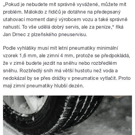
„Pokud je nebudete mít správně vyvážené, můžete mít
problém. Málokdo z řidičů je dotáhne na předepsaný
utahovací moment daný výrobcem vozu a také správně
nahustí. To vše udělá dobrý servis, ale za peníze,“ říká
Jan Drnec z plzeňského pneuservisu.
Podle vyhlášky musí mít letní pneumatiky minimální
vzorek 1,6 mm, ale zimní 4 mm, protože se předpokládá,
že v zimě budete jezdit na sněhu nebo rozbředlém
sněhu. Rozbředlý sníh má větší hustotu než voda a
nedokázal by se přes drážky v pneumatice vytlačit. Proto
mají zimní pneumatiky hlubší dezén.