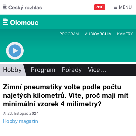
Přejít k hlavnímu obsahu
MENU
ŽIVĚ
PROGRAM
AUDIOARCHIV
KAMERY
Hobby
Program
Pořady
Více
…
Zimní pneumatiky volte podle počtu
najetých kilometrů. Víte, proč mají mít
minimální vzorek 4 milimetry?
23. listopad 2024
Hobby magazín