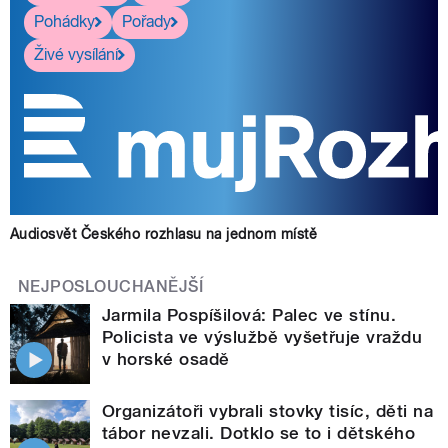
Pohádky
Pořady
Živé vysílání
Audiosvět Českého rozhlasu na jednom místě
NEJPOSLOUCHANĚJŠÍ
Jarmila Pospíšilová: Palec ve stínu.
Policista ve výslužbě vyšetřuje vraždu
v horské osadě
Organizátoři vybrali stovky tisíc, děti na
tábor nevzali. Dotklo se to i dětského