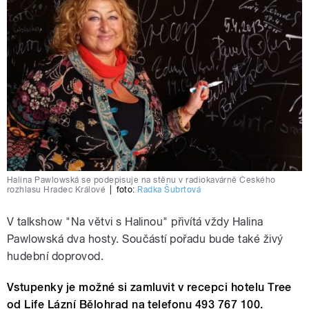
Halina Pawlowská se podepisuje na stěnu v radiokavárně Českého
rozhlasu Hradec Králové
|
foto:
Radka Šubrtová
V talkshow "Na větvi s Halinou" přivítá vždy Halina
Pawlowská dva hosty. Součástí pořadu bude také živý
hudební doprovod.
Vstupenky je možné si zamluvit v recepci hotelu Tree
od Life Lázní Bělohrad na telefonu 493 767 100.