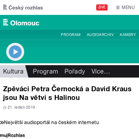
Přejít k hlavnímu obsahu
MENU
ŽIVĚ
PROGRAM
AUDIOARCHIV
KAMERY
Kultura
Program
Pořady
Více
…
Zpěváci Petra Černocká a David Kraus
jsou Na větvi s Halinou
21. leden 2019
Největší audioportál na českém internetu