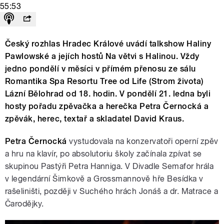
55:53
Český rozhlas Hradec Králové uvádí talkshow Haliny
Pawlowské a jejích hostů Na větvi s Halinou. Vždy
jedno pondělí v měsíci v přímém přenosu ze sálu
Romantika Spa Resortu Tree od Life (Strom života)
Lázní Bělohrad od 18. hodin. V pondělí 21. ledna byli
hosty pořadu zpěvačka a herečka Petra Černocká a
zpěvák, herec, textař a skladatel David Kraus.
Petra Černocká
vystudovala na konzervatoři operní zpěv
a hru na klavír, po absolutoriu školy začínala zpívat se
skupinou Pastýři Petra Hanniga. V Divadle Semafor hrála
v legendární Šimkově a Grossmannově hře Besídka v
rašeliništi, později v Suchého hrách Jonáš a dr. Matrace a
Čarodějky.