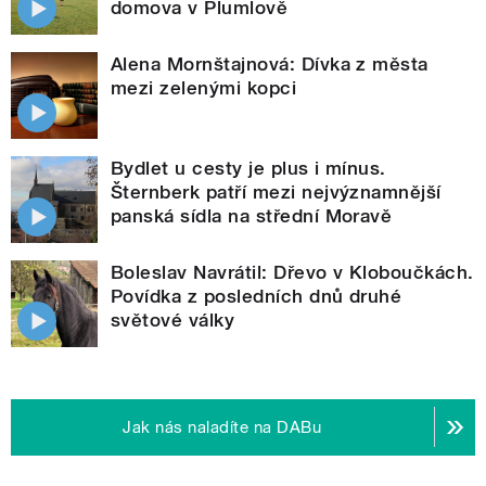
domova v Plumlově
Alena Mornštajnová: Dívka z města
mezi zelenými kopci
Bydlet u cesty je plus i mínus.
Šternberk patří mezi nejvýznamnější
panská sídla na střední Moravě
Boleslav Navrátil: Dřevo v Kloboučkách.
Povídka z posledních dnů druhé
světové války
Jak nás naladíte na DABu