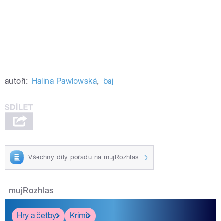
autoři:
Halina Pawlowská
,
baj
Všechny díly pořadu na mujRozhlas
mujRozhlas
Hry a četby
Krimi