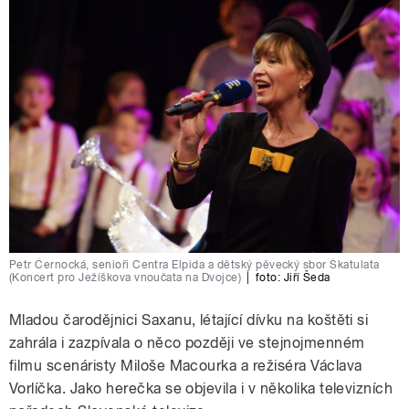
Petr Černocká, senioři Centra Elpida a dětský pěvecký sbor Škatulata
(Koncert pro Ježíškova vnoučata na Dvojce)
|
foto:
Jiří Šeda
Mladou čarodějnici Saxanu, létající dívku na koštěti si
zahrála i zazpívala o něco později ve stejnojmenném
filmu scenáristy Miloše Macourka a režiséra Václava
Vorlíčka. Jako herečka se objevila i v několika televizních