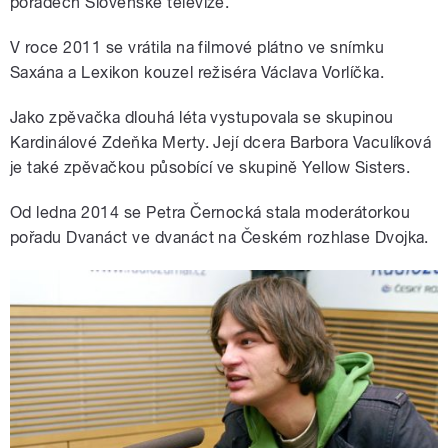
pořadech Slovenské televize.
V roce 2011 se vrátila na filmové plátno ve snímku
Saxána a Lexikon kouzel režiséra Václava Vorlíčka.
Jako zpěvačka dlouhá léta vystupovala se skupinou
Kardinálové Zdeňka Merty. Její dcera Barbora Vaculíková
je také zpěvačkou působící ve skupině Yellow Sisters.
Od ledna 2014 se Petra Černocká stala moderátorkou
pořadu Dvanáct ve dvanáct na Českém rozhlase Dvojka.