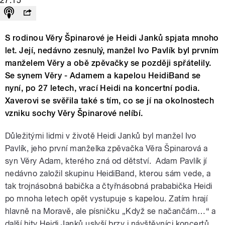
27:15
S rodinou Věry Špinarové je Heidi Janků spjata mnoho
let. Její, nedávno zesnulý, manžel Ivo Pavlík byl prvním
manželem Věry a obě zpěvačky se později spřátelily.
Se synem Věry - Adamem a kapelou HeidiBand se
nyní, po 27 letech, vrací Heidi na koncertní podia.
Xaverovi se svěřila také s tím, co se jí na okolnostech
vzniku sochy Věry Špinarové nelíbí.
Důležitými lidmi v životě Heidi Janků byl manžel Ivo
Pavlík, jeho první manželka zpěvačka Věra Špinarová a
syn Věry Adam, kterého zná od dětství. Adam Pavlík jí
nedávno založil skupinu HeidiBand, kterou sám vede, a
tak trojnásobná babička a čtyřnásobná prababička Heidi
po mnoha letech opět vystupuje s kapelou. Zatím hrají
hlavně na Moravě, ale písničku „Když se načančám…“ a
další hity Heidi Janků uslyší brzy i návštěvníci koncertů