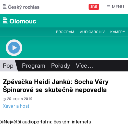
Přejít k hlavnímu obsahu
MENU
ŽIVĚ
PROGRAM
AUDIOARCHIV
KAMERY
Pop
Program
Pořady
Více
…
Zpěvačka Heidi Janků: Socha Věry
Špinarové se skutečně nepovedla
20. srpen 2019
Xaver a host
Největší audioportál na českém internetu