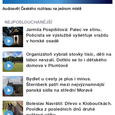
Audiosvět Českého rozhlasu na jednom místě
NEJPOSLOUCHANĚJŠÍ
Jarmila Pospíšilová: Palec ve stínu.
Policista ve výslužbě vyšetřuje vraždu
v horské osadě
Organizátoři vybrali stovky tisíc, děti na
tábor nevzali. Dotklo se to i dětského
domova v Plumlově
Bydlet u cesty je plus i mínus.
Šternberk patří mezi nejvýznamnější
panská sídla na střední Moravě
Boleslav Navrátil: Dřevo v Kloboučkách.
Povídka z posledních dnů druhé
světové války