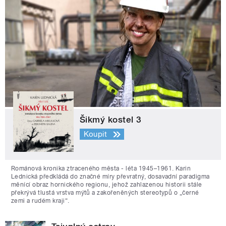
Šikmý kostel 3
Koupit
Románová kronika ztraceného města - léta 1945–1961. Karin
Lednická předkládá do značné míry převratný, dosavadní paradigma
měnící obraz hornického regionu, jehož zahlazenou historii stále
překrývá tlustá vrstva mýtů a zakořeněných stereotypů o „černé
zemi a rudém kraji“.