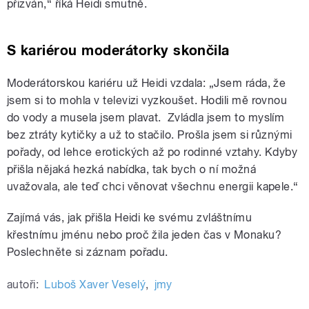
přizván,“ říká Heidi smutně.
S kariérou moderátorky skončila
Moderátorskou kariéru už Heidi vzdala: „Jsem ráda, že
jsem si to mohla v televizi vyzkoušet. Hodili mě rovnou
do vody a musela jsem plavat. Zvládla jsem to myslím
bez ztráty kytičky a už to stačilo. Prošla jsem si různými
pořady, od lehce erotických až po rodinné vztahy. Kdyby
přišla nějaká hezká nabídka, tak bych o ní možná
uvažovala, ale teď chci věnovat všechnu energii kapele.“
Zajímá vás, jak přišla Heidi ke svému zvláštnímu
křestnímu jménu nebo proč žila jeden čas v Monaku?
Poslechněte si záznam pořadu.
autoři:
Luboš Xaver Veselý
,
jmy