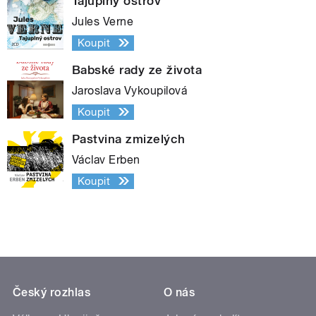
Tajuplný ostrov
Jules Verne
Koupit
Babské rady ze života
Jaroslava Vykoupilová
Koupit
Pastvina zmizelých
Václav Erben
Koupit
Český rozhlas
O nás