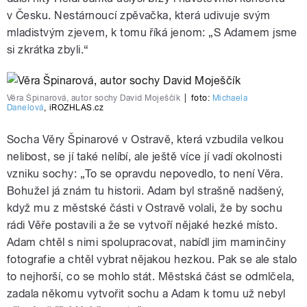
v Česku. Nestárnoucí zpěvačka, která udivuje svým
mladistvým zjevem, k tomu říká jenom: „S Adamem jsme
si zkrátka zbyli.“
Věra Špinarová, autor sochy David Moješčík
|
foto:
Michaela
Danelová
,
iROZHLAS.cz
Socha Věry Špinarové v Ostravě, která vzbudila velkou
nelibost, se jí také nelíbí, ale ještě více jí vadí okolnosti
vzniku sochy: „To se opravdu nepovedlo, to není Věra.
Bohužel já znám tu historii. Adam byl strašně nadšený,
když mu z městské části v Ostravě volali, že by sochu
rádi Věře postavili a že se vytvoří nějaké hezké místo.
Adam chtěl s nimi spolupracovat, nabídl jim maminčiny
fotografie a chtěl vybrat nějakou hezkou. Pak se ale stalo
to nejhorší, co se mohlo stát. Městská část se odmlčela,
zadala někomu vytvořit sochu a Adam k tomu už nebyl