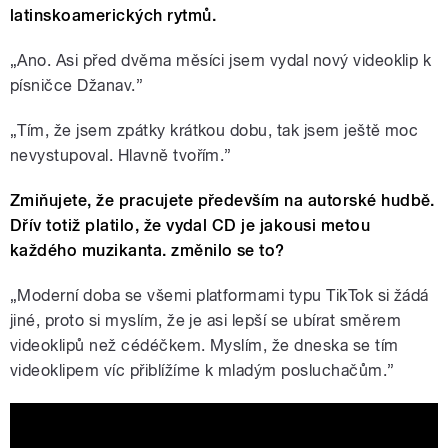
latinskoamerických rytmů.
„Ano. Asi před dvěma měsíci jsem vydal nový videoklip k
písničce Džanav.”
„Tím, že jsem zpátky krátkou dobu, tak jsem ještě moc
nevystupoval. Hlavně tvořím.”
Zmiňujete, že pracujete především na autorské hudbě.
Dřív totiž platilo, že vydal CD je jakousi metou
každého muzikanta. změnilo se to?
„Moderní doba se všemi platformami typu TikTok si žádá
jiné, proto si myslím, že je asi lepší se ubírat směrem
videoklipů než cédéčkem. Myslím, že dneska se tím
videoklipem víc přiblížíme k mladým posluchačům.”
Tommy Bela - Džanav (OFFICIAL