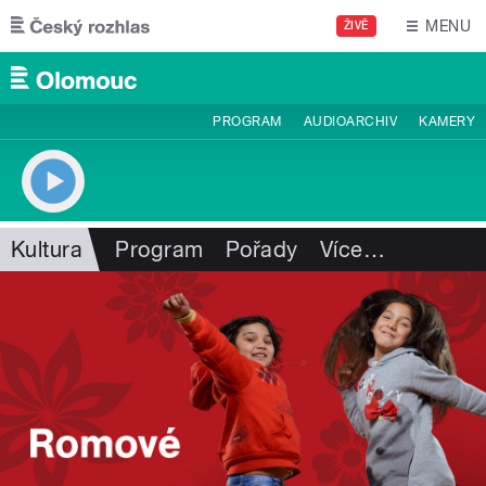
Přejít k hlavnímu obsahu
MENU
ŽIVĚ
PROGRAM
AUDIOARCHIV
KAMERY
Kultura
Program
Pořady
Více
…