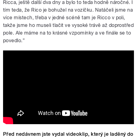
Ricca, ještě další dva dny a bylo to teda hodně náročné. I
tím teda, že Rico je bohužel na vozíčku. Natáčeli jsme na
více místech, třeba v jedné scéně tam je Ricco v poli,
takže jsme ho museli tlačit ve vysoké trávě až doprostřed
pole. Ale máme na to krásné vzpomínky a ve finále se to
povedlo.”
Tommi -Ricco and Robinsonmusic
Před nedávnem jste vydal videoklip, který je laděný do