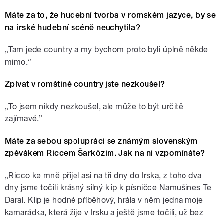
Máte za to, že hudební tvorba v romském jazyce, by se
na irské hudební scéně neuchytila?
„Tam jede country a my bychom proto byli úplně někde
mimo.”
Zpívat v romštině country jste nezkoušel?
„To jsem nikdy nezkoušel, ale může to být určitě
zajímavé.”
Máte za sebou spolupráci se známým slovenským
zpěvákem Riccem Šarközim. Jak na ni vzpomínáte?
„Ricco ke mně přijel asi na tři dny do Irska, z toho dva
dny jsme točili krásný silný klip k písničce Namušines Te
Daral. Klip je hodně příběhový, hrála v něm jedna moje
kamarádka, která žije v Irsku a ještě jsme točili, už bez