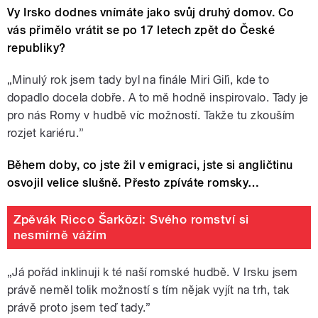
Vy Irsko dodnes vnímáte jako svůj druhý domov. Co
vás přimělo vrátit se po 17 letech zpět do České
republiky?
„Minulý rok jsem tady byl na finále Miri Giľi, kde to
dopadlo docela dobře. A to mě hodně inspirovalo. Tady je
pro nás Romy v hudbě víc možností. Takže tu zkouším
rozjet kariéru.”
Během doby, co jste žil v emigraci, jste si angličtinu
osvojil velice slušně. Přesto zpíváte romsky…
Zpěvák Ricco Šarközi: Svého romství si
nesmírně vážím
„Já pořád inklinuji k té naší romské hudbě. V Irsku jsem
právě neměl tolik možností s tím nějak vyjít na trh, tak
právě proto jsem teď tady.”