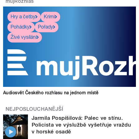
mujRozhlas
Hry a četby
Krimi
Pohádky
Pořady
Živé vysílání
Audiosvět Českého rozhlasu na jednom místě
NEJPOSLOUCHANĚJŠÍ
Jarmila Pospíšilová: Palec ve stínu.
Policista ve výslužbě vyšetřuje vraždu
v horské osadě