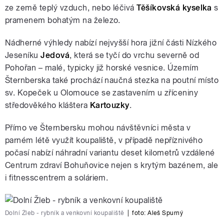
ze země teplý vzduch, nebo léčivá
Těšíkovská kyselka
s
pramenem bohatým na železo.
Nádherné výhledy nabízí nejvyšší hora jižní části Nízkého
Jeseníku
Jedová
, která se tyčí do vrchu severně od
Pohořan – malé, typicky již horské vesnice. Územím
Šternberska také prochází naučná stezka na poutní místo
sv. Kopeček u Olomouce se zastavením u zříceniny
středověkého kláštera
Kartouzky
.
Přímo ve Šternbersku mohou návštěvníci města v
parném létě využít koupaliště, v případě nepříznivého
počasí nabízí náhradní variantu deset kilometrů vzdálené
Centrum zdraví Bohuňovice nejen s krytým bazénem, ale
i fitnesscentrem a soláriem.
Dolní Žleb - rybník a venkovní koupaliště
|
foto: Aleš Spurný