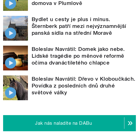
domova v Plumlově
Bydlet u cesty je plus i mínus.
Šternberk patří mezi nejvýznamnější
panská sídla na střední Moravě
Boleslav Navrátil: Domek jako nebe.
Lidské tragédie po měnové reformě
očima dvanáctiletého chlapce
Boleslav Navrátil: Dřevo v Kloboučkách.
Povídka z posledních dnů druhé
světové války
Jak nás naladíte na DABu