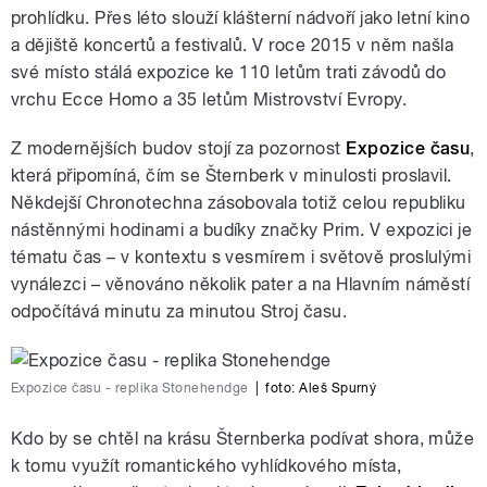
prohlídku. Přes léto slouží klášterní nádvoří jako letní kino
a dějiště koncertů a festivalů. V roce 2015 v něm našla
své místo stálá expozice ke 110 letům trati závodů do
vrchu Ecce Homo a 35 letům Mistrovství Evropy.
Z modernějších budov stojí za pozornost
Expozice času
,
která připomíná, čím se Šternberk v minulosti proslavil.
Někdejší Chronotechna zásobovala totiž celou republiku
nástěnnými hodinami a budíky značky Prim. V expozici je
tématu čas – v kontextu s vesmírem i světově proslulými
vynálezci – věnováno několik pater a na Hlavním náměstí
odpočítává minutu za minutou Stroj času.
Expozice času - replika Stonehendge
|
foto: Aleš Spurný
Kdo by se chtěl na krásu Šternberka podívat shora, může
k tomu využít romantického vyhlídkového místa,