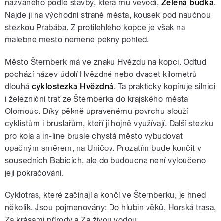
nazvaného podle stavby, která mu vévodí,
Zelená budka
.
Najde ji na východní straně města, kousek pod naučnou
stezkou Prabába. Z protilehlého kopce je však na
malebné město neméně pěkný pohled.
Město Šternberk má ve znaku Hvězdu na kopci. Odtud
pochází název údolí Hvězdné nebo dvacet kilometrů
dlouhá
cyklostezka Hvězdná
. Ta prakticky kopíruje silnici
i železniční trať ze Šternberka do krajského města
Olomouc. Díky pěkně upravenému povrchu slouží
cyklistům i bruslařům, kteří jí hojně využívají. Další stezku
pro kola a in-line brusle chystá město vybudovat
opačným směrem, na Uničov. Prozatím bude končit v
sousedních Babicích, ale do budoucna není vyloučeno
její pokračování.
Cyklotras, které začínají a končí ve Šternberku, je hned
několik. Jsou pojmenovány: Do hlubin věků, Horská trasa,
Za krásami přírody a Za živou vodou.