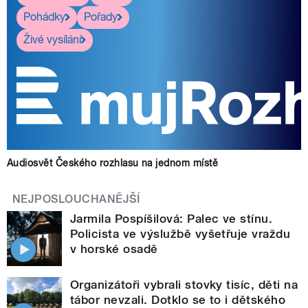
Pohádky
Pořady
Živé vysílání
Audiosvět Českého rozhlasu na jednom místě
NEJPOSLOUCHANĚJŠÍ
Jarmila Pospíšilová: Palec ve stínu.
Policista ve výslužbě vyšetřuje vraždu
v horské osadě
Organizátoři vybrali stovky tisíc, děti na
tábor nevzali. Dotklo se to i dětského