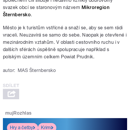
společném cíli slibuje i nedávno vzniklý dobrovolný
svazek obcí se staronovým názvem
Mikroregion
Šternbersko
.
Město je k turistům vstřícné a snaží se, aby se sem rádi
vraceli. Neuzavírá se samo do sebe. Naopak je otevřené i
mezinárodním vztahům. V oblasti cestovního ruchu i v
dalších sférách úspěšně spolupracuje například s
polským územním celkem Powiat Prudnik.
autor:
MAS Šternbersko
mujRozhlas
Hry a četby
Krimi