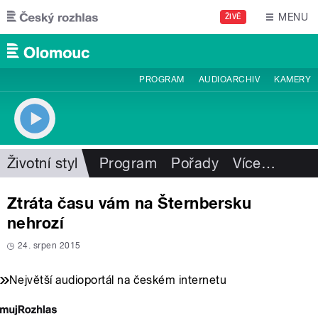
Přejít k hlavnímu obsahu
MENU
ŽIVĚ
PROGRAM
AUDIOARCHIV
KAMERY
Životní styl
Program
Pořady
Více
…
Ztráta času vám na Šternbersku
nehrozí
24. srpen 2015
Největší audioportál na českém internetu