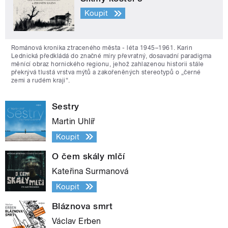
Koupit
Románová kronika ztraceného města - léta 1945–1961. Karin
Lednická předkládá do značné míry převratný, dosavadní paradigma
měnící obraz hornického regionu, jehož zahlazenou historii stále
překrývá tlustá vrstva mýtů a zakořeněných stereotypů o „černé
zemi a rudém kraji“.
Sestry
Martin Uhlíř
Koupit
O čem skály mlčí
Kateřina Surmanová
Koupit
Bláznova smrt
Václav Erben