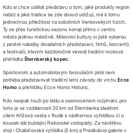
Kdo si chce udělat představu o tom, jaké produkty region
nabízí a jaké tradice se zde dosud udržují, má k tomu
jedinečnou příležitost na sobotních Venkovských trzích.
Ty se přes turistickou sezonu konají přímo v centru
města jednou měsíčně. Milovníci kultury si jistě vyberou
z pestré nabídky divadelních představení, filmů, koncertů
a festivalů, kterým každoročně vévodí tradiční rocková
přehlídka
Šternberský kopec
.
Sportovním a automobilovým fanouškům jistě není
potřeba představovat tradiční letní závody do vrchu
Ecce
Homo
a přehlídku Ecce Homo Historic.
Kdo naopak touží po klidu a osamoceném rozjímání, pro
toho je ve vzdálenosti 20 km od Šternberka ideálním
cílem Křížová cesta v Rudě s nádhernou vyhlídkou či o
kousek dál bublající Rešovské vodopády. Za návštěvu
stojí i Chabičovská vyhlídka (5 km) a Pradědova galerie v