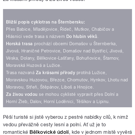
Bližší popis cyklotras na Šternbersku:
Přes Babice, Mladějovice, Řídeč, Mutkov, Chabičov a
Hlásnici vede trasa s názvem
Do hlubin věků
.
Horská trasa
prochází obcemi Domašov u Šternberka,
Jívová, Hraničné Petrovice, Domašov nad Bystřicí, Jívová,
Véska, Dolany, Bělkovice-Lašťany, Bohuňovice, Štarnov,
Moravská Huzová a Lužice.
Trasa nazvaná
Za krásami přírody
protíná Lužice,
Moravskou Huzovou, Březce, Chomutov, Hynkov, Lhotu nad
Moravou, Střeň, Štěpánov, Liboš a Hnojice.
Za živou vodou
se mohou cyklisté vypravit přes Dolní a
Horní Žleb, Dalov, Horní Loděnici, Těšíkov a Lipinu.
Pěší turisté si jistě vyberou z pestré nabídky cílů, k nimž
vedou převážně cesty lesní a polní. Ať už je to
romantické
Bělkovické údolí
, kde v jednom místě vyvěrá