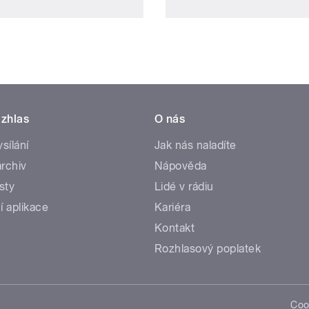
zhlas
O nás
ysílání
Jak nás naladíte
rchiv
Nápověda
sty
Lidé v rádiu
í aplikace
Kariéra
Kontakt
Rozhlasový poplatek
Coo