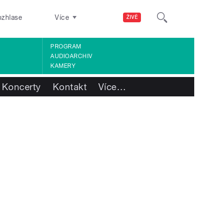
ozhlase
Více
ŽIVĚ
PROGRAM
AUDIOARCHIV
KAMERY
Koncerty
Kontakt
Více
…