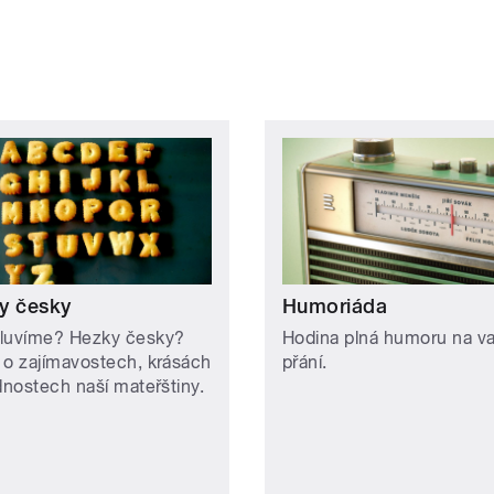
y česky
Humoriáda
luvíme? Hezky česky?
Hodina plná humoru na v
 o zajímavostech, krásách
přání.
dnostech naší mateřštiny.