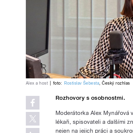
Alex a host
|
foto:
Rostislav Šebesta
,
Český rozhlas
Rozhovory s osobnostmi.
Moderátorka Alex Mynářová v 
lékaři, spisovateli a dalším
nejen na jejich práci a soukrom