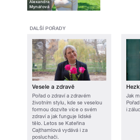
Alexandra
Mynářová
DALŠÍ POŘADY
Vesele a zdravě
Hezk
Pořad o zdraví a zdravém
Jak m
životním stylu, kde se veselou
Pořad
formou dozvíte více o svém
i zálu
zdraví a jak funguje lidské
tělo. Letos se Kateřina
Cajthamlová vydává i za
posluchači.