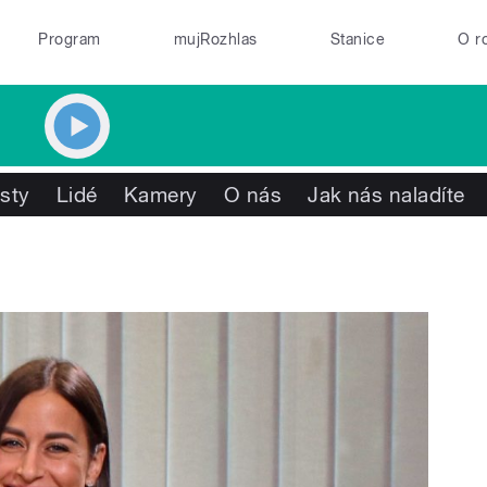
Program
mujRozhlas
Stanice
O r
isty
Lidé
Kamery
O nás
Jak nás naladíte