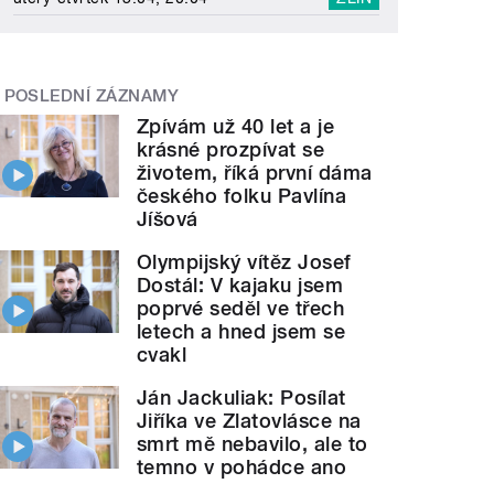
POSLEDNÍ ZÁZNAMY
Zpívám už 40 let a je
krásné prozpívat se
životem, říká první dáma
českého folku Pavlína
Jíšová
Olympijský vítěz Josef
Dostál: V kajaku jsem
poprvé seděl ve třech
letech a hned jsem se
cvakl
Ján Jackuliak: Posílat
Jiříka ve Zlatovlásce na
smrt mě nebavilo, ale to
temno v pohádce ano