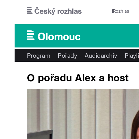
Přejít k hlavnímu obsahu
iRozhlas
Program
Pořady
Audioarchiv
Playl
O pořadu Alex a host