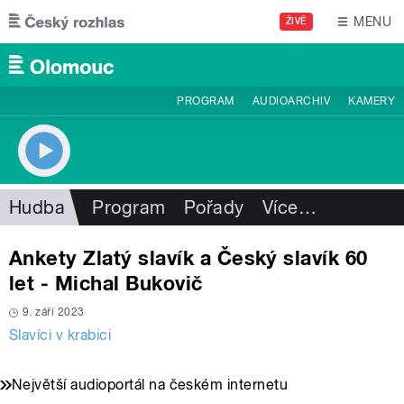
Přejít k hlavnímu obsahu
MENU
ŽIVĚ
PROGRAM
AUDIOARCHIV
KAMERY
Hudba
Program
Pořady
Více
…
Ankety Zlatý slavík a Český slavík 60
let - Michal Bukovič
9. září 2023
Slavíci v krabici
Největší audioportál na českém internetu