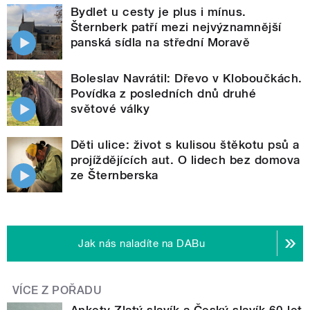
Bydlet u cesty je plus i mínus.
Šternberk patří mezi nejvýznamnější
panská sídla na střední Moravě
Boleslav Navrátil: Dřevo v Kloboučkách.
Povídka z posledních dnů druhé
světové války
Děti ulice: život s kulisou štěkotu psů a
projíždějících aut. O lidech bez domova
ze Šternberska
Jak nás naladíte na DABu
VÍCE Z POŘADU
Ankety Zlatý slavík a Český slavík 60 let