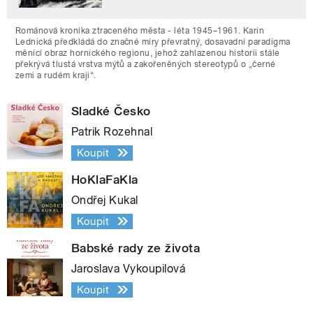
Románová kronika ztraceného města - léta 1945–1961. Karin
Lednická předkládá do značné míry převratný, dosavadní paradigma
měnící obraz hornického regionu, jehož zahlazenou historii stále
překrývá tlustá vrstva mýtů a zakořeněných stereotypů o „černé
zemi a rudém kraji“.
Sladké Česko
Patrik Rozehnal
Koupit
HoKlaFaKla
Ondřej Kukal
Koupit
Babské rady ze života
Jaroslava Vykoupilová
Koupit