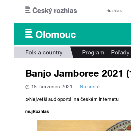
Přejít k hlavnímu obsahu
iRozhlas
Folk a country
Program
Pořady
Banjo Jamboree 2021 (1
18. červenec 2021
Na cestě
Největší audioportál na českém internetu