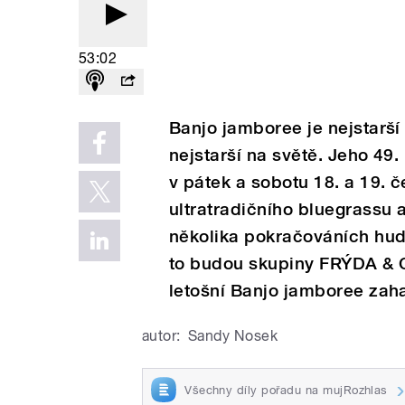
53:02
Banjo jamboree je nejstarší 
nejstarší na světě. Jeho 49.
v pátek a sobotu 18. a 19. č
ultratradičního bluegrassu
několika pokračováních hud
to budou skupiny FRÝDA &
letošní Banjo jamboree zaha
autor:
Sandy Nosek
Všechny díly pořadu na mujRozhlas