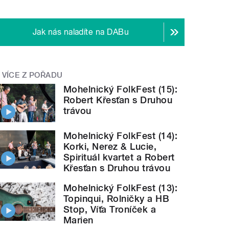
Jak nás naladíte na DABu
VÍCE Z POŘADU
Mohelnický FolkFest (15):
Robert Křesťan s Druhou
trávou
Mohelnický FolkFest (14):
Korki, Nerez & Lucie,
Spirituál kvartet a Robert
Křesťan s Druhou trávou
Mohelnický FolkFest (13):
Topinqui, Rolničky a HB
Stop, Víťa Troníček a
Marien