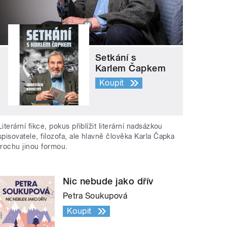
Setkání s
Karlem Čapkem
Koupit
Literární fikce, pokus přiblížit literární nadsázkou
spisovatele, filozofa, ale hlavně člověka Karla Čapka
trochu jinou formou.
Nic nebude jako dřív
Petra Soukupová
Koupit