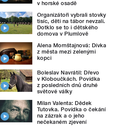
v horské osadě
Organizátoři vybrali stovky
tisíc, děti na tábor nevzali.
Dotklo se to i dětského
domova v Plumlově
Alena Mornštajnová: Dívka
z města mezi zelenými
kopci
Boleslav Navrátil: Dřevo
v Kloboučkách. Povídka
z posledních dnů druhé
světové války
Milan Valenta: Dědek
Tutovka. Povídka o čekání
na zázrak a o jeho
nečekaném zjevení