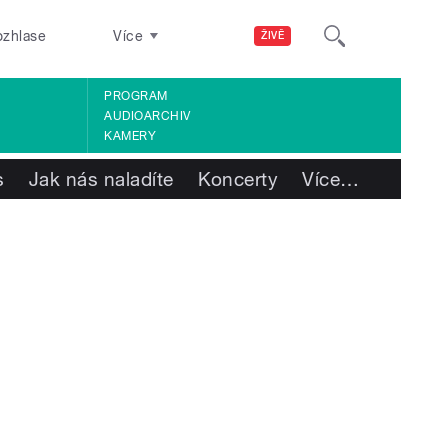
ozhlase
Více
ŽIVĚ
PROGRAM
AUDIOARCHIV
KAMERY
s
Jak nás naladíte
Koncerty
Více
…