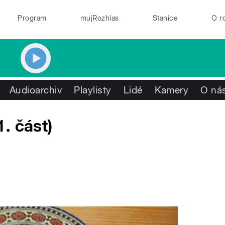
Program
mujRozhlas
Stanice
O r
Audioarchiv
Playlisty
Lidé
Kamery
O ná
. část)