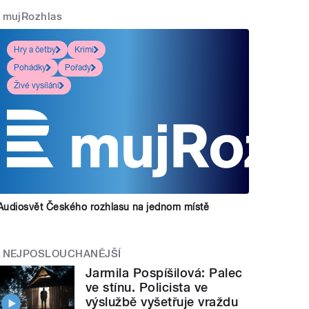
mujRozhlas
Hry a četby
Krimi
Pohádky
Pořady
Živé vysílání
Audiosvět Českého rozhlasu na jednom místě
NEJPOSLOUCHANĚJŠÍ
Jarmila Pospíšilová: Palec
ve stínu. Policista ve
výslužbě vyšetřuje vraždu