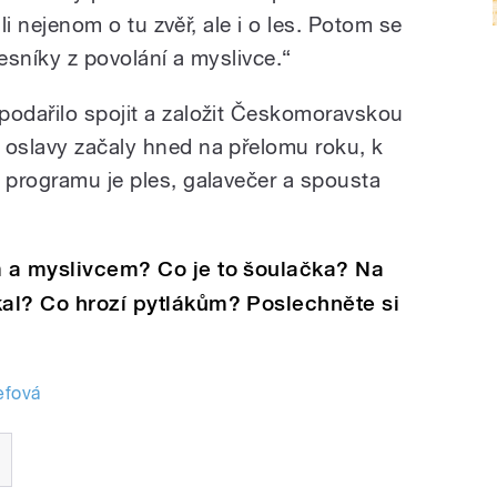
rali nejenom o tu zvěř, ale i o les. Potom se
 lesníky z povolání a myslivce.
“
podařilo spojit a založit Českomoravskou
 oslavy začaly hned na přelomu roku, k
a programu je ples, galavečer a spousta
m a myslivcem? Co je to šoulačka? Na
kal? Co hrozí pytlákům? Poslechněte si
efová