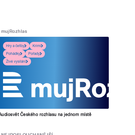
mujRozhlas
Hry a četby
Krimi
Pohádky
Pořady
Živé vysílání
Audiosvět Českého rozhlasu na jednom místě
NEJPOSLOUCHANĚJŠÍ