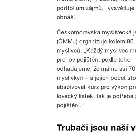
portfolium zájmů,“ vysvětluje
obnáší.
Českomoravská myslivecká j
(ČMMJ) organizuje kolem 80
myslivců. „Každý myslivec m
pro lov pojištěn, podle toho
odhadujeme, že máme asi 70 
myslivkyň – a jejich počet sto
absolvovat kurz pro výkon prá
lovecký lístek, tak je potřeba 
pojištění.“
Trubači jsou naší v