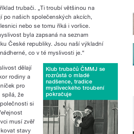
říklad trubači. „Ti troubí většinou na
jí po našich společenských akcích,
lesnici nebo se tomu říká i vorlice.
 myslivost byla zapsaná na seznam
ku České republiky. Jsou naší výkladní
 nádherné, co v té myslivosti je.“
livost dělají
Klub trubačů ČMMJ se
rozrůstá o mladé
kor rodiny a
nadšence, tradice
oníček pro
mysliveckého troubení
pokračuje
spílá, že
společnosti si
Veřejnost
vci musí zvěř
ukovat stavy