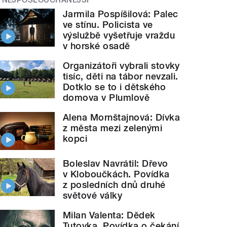
Jarmila Pospíšilová: Palec
ve stínu. Policista ve
výslužbě vyšetřuje vraždu
v horské osadě
Organizátoři vybrali stovky
tisíc, děti na tábor nevzali.
Dotklo se to i dětského
domova v Plumlově
Alena Mornštajnová: Dívka
z města mezi zelenými
kopci
Boleslav Navrátil: Dřevo
v Kloboučkách. Povídka
z posledních dnů druhé
světové války
Milan Valenta: Dědek
Tutovka. Povídka o čekání