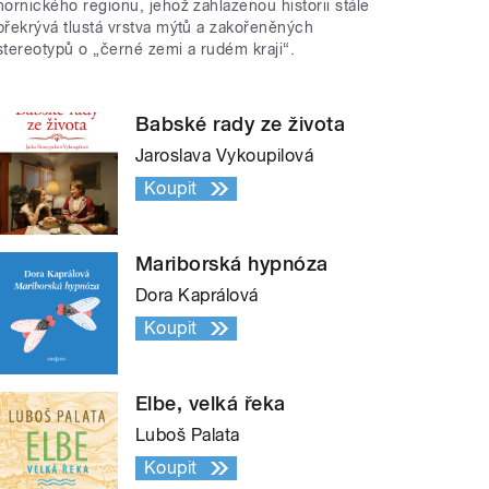
hornického regionu, jehož zahlazenou historii stále
překrývá tlustá vrstva mýtů a zakořeněných
stereotypů o „černé zemi a rudém kraji“.
Babské rady ze života
Jaroslava Vykoupilová
Koupit
Mariborská hypnóza
Dora Kaprálová
Koupit
Elbe, velká řeka
Luboš Palata
Koupit