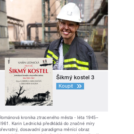
Šikmý kostel 3
Koupit
Románová kronika ztraceného města - léta 1945–
1961. Karin Lednická předkládá do značné míry
převratný, dosavadní paradigma měnící obraz