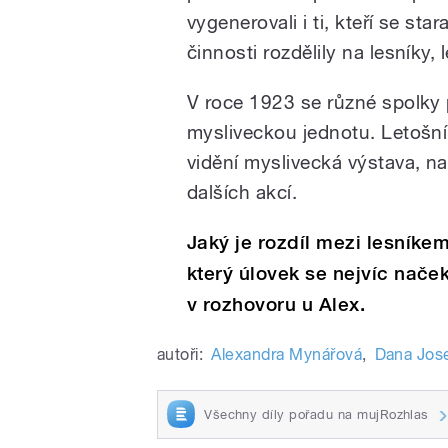
vygenerovali i ti, kteří se sta
činnosti rozdělily na lesníky,
V roce 1923 se různé spolky 
mysliveckou jednotu. Letošní
vidění myslivecká výstava, n
dalších akcí.
Jaký je rozdíl mezi lesníke
který úlovek se nejvíc nače
v rozhovoru u Alex.
autoři:
Alexandra Mynářová
,
Dana Jos
Všechny díly pořadu na mujRozhlas