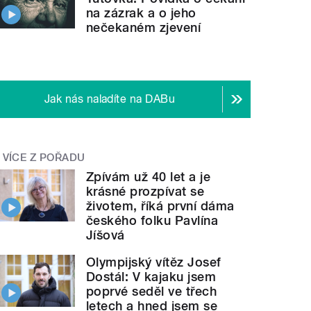
na zázrak a o jeho
nečekaném zjevení
Jak nás naladíte na DABu
VÍCE Z POŘADU
Zpívám už 40 let a je
krásné prozpívat se
životem, říká první dáma
českého folku Pavlína
Jíšová
Olympijský vítěz Josef
Dostál: V kajaku jsem
poprvé seděl ve třech
letech a hned jsem se