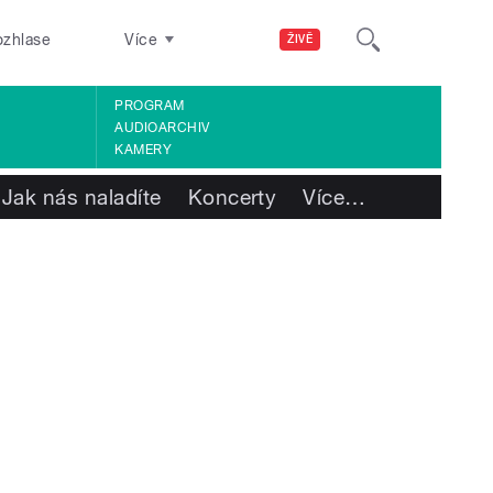
ozhlase
Více
ŽIVĚ
PROGRAM
AUDIOARCHIV
KAMERY
Jak nás naladíte
Koncerty
Více
…