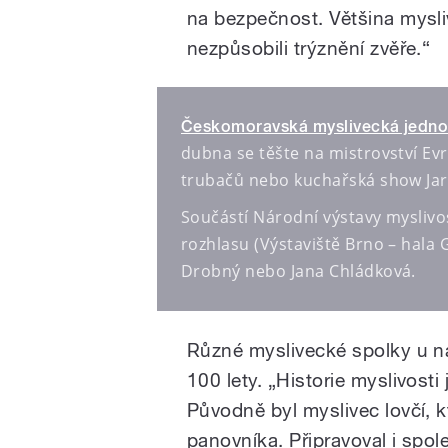
na bezpečnost. Většina mysli
nezpůsobili trýznění zvěře.“
Českomoravská myslivecká jednota
dubna se těšte na mistrovství Ev
trubačů nebo kuchařská show Jar
Součástí Národní výstavy myslivo
rozhlasu (Výstaviště Brno – hala G
Drobný nebo Jana Chládková.
Různé myslivecké spolky u n
100 lety. „Historie myslivosti
Původně byl myslivec lovčí, k
panovníka. Připravoval i spol