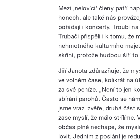
Mezi ‚nelovící‘ členy patří nap
honech, ale také nás prováze
pořádají i koncerty. Troubí na 
Trubači přispěli i k tomu, že
nehmotného kulturního majet
skříní, protože hudbou šíří to
Jiří Janota zdůrazňuje, že mys
ve volném čase, kolikrát na ú
za své peníze. „Není to jen k
sbírání parohů. Často se nám 
jsme vrazi zvěře, druhá část 
zase myslí, že málo střílíme. 
občas plně nechápe, že mysli
lovit. Jedním z poslání je red