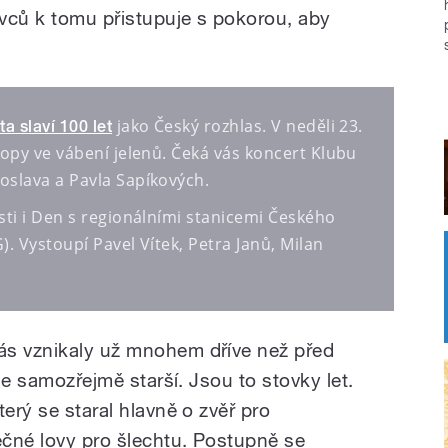
vců k tomu přistupuje s pokorou, aby
jako Český rozhlas
. V neděli 23.
 slaví 100 let
ropy ve vábení jelenů. Čeká vás koncert Klubu
oslava a Pavla Sapíkových.
sti i Den s regionálními stanicemi Českého
). Vystoupí Pavel Vítek, Petra Janů, Milan
ás vznikaly už mnohem dříve než před
 je samozřejmě starší. Jsou to stovky let.
terý se staral hlavně o zvěř pro
ečné lovy pro šlechtu. Postupně se