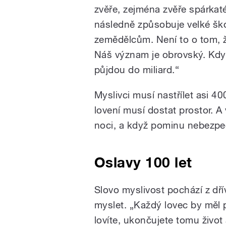
zvěře, zejména zvěře spárkaté
následně způsobuje velké šk
zemědělcům. Není to o tom, že 
Náš význam je obrovský. Kd
půjdou do miliard.“
Myslivci musí nastřílet asi 4
lovení musí dostat prostor. A 
noci, a když pominu nebezpečí 
Oslavy 100 let
Slovo myslivost pochází z dří
myslet. „Každý lovec by měl 
lovíte, ukončujete tomu život