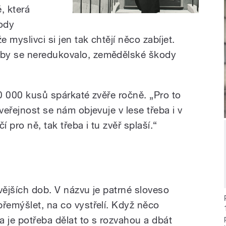
, která
ody
myslivci si jen tak chtějí něco zabíjet.
yby se neredukovalo, zemědělské škody
00 000 kusů spárkaté zvěře ročně. „Pro to
veřejnost se nám objevuje v lese třeba i v
pro ně, tak třeba i tu zvěř splaší.“
vějších dob. V názvu je patrné sloveso
přemýšlet, na co vystřelí. Když něco
 a je potřeba dělat to s rozvahou a dbát