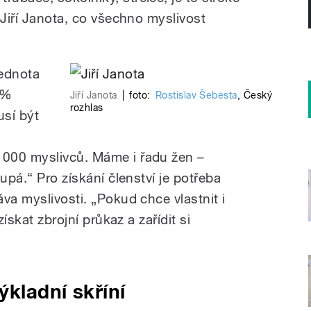
 Jiří Janota, co všechno myslivost
ednota
 %
Jiří Janota
|
foto:
Rostislav Šebesta
,
Český
rozhlas
usí být
000 myslivců. Máme i řadu žen –
upá.“ Pro získání členství je potřeba
va myslivosti. „Pokud chce vlastnit i
získat zbrojní průkaz a zařídit si
ýkladní skříní