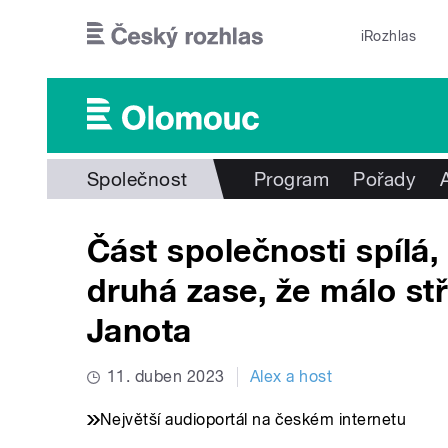
Přejít k hlavnímu obsahu
iRozhlas
Společnost
Program
Pořady
Část společnosti spílá,
druhá zase, že málo stří
Janota
11. duben 2023
Alex a host
Největší audioportál na českém internetu