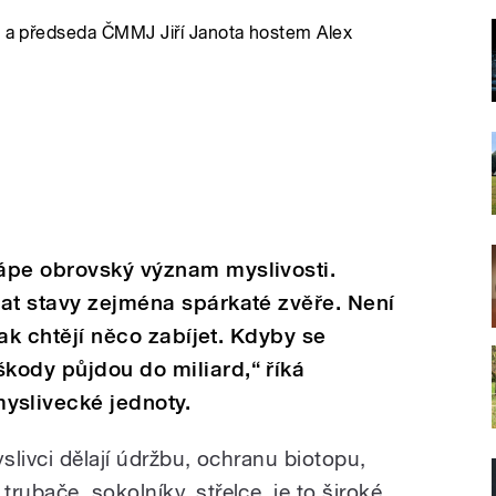
ec a předseda ČMMJ Jiří Janota hostem Alex
ápe obrovský význam myslivosti.
at stavy zejména spárkaté zvěře. Není
tak chtějí něco zabíjet. Kdyby se
kody půjdou do miliard,“ říká
slivecké jednoty.
yslivci dělají údržbu, ochranu biotopu,
ubače, sokolníky, střelce, je to široké