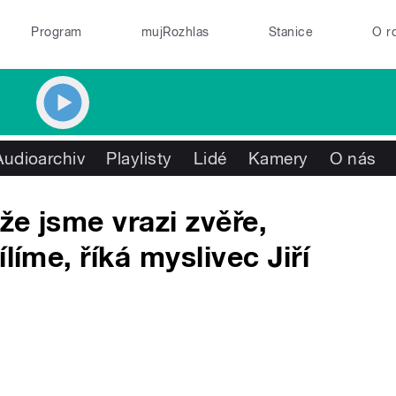
Program
mujRozhlas
Stanice
O r
Audioarchiv
Playlisty
Lidé
Kamery
O nás
 že jsme vrazi zvěře,
líme, říká myslivec Jiří