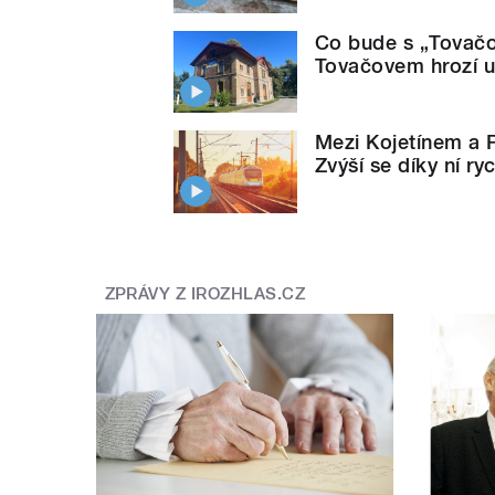
Co bude s „Tovačov
Tovačovem hrozí 
Mezi Kojetínem a P
Zvýší se díky ní ry
ZPRÁVY Z IROZHLAS.CZ