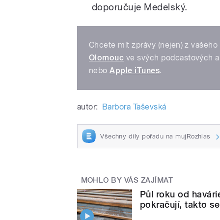
doporučuje Medelský.
Chcete mít zprávy (nejen) z vašeho 
Olomouc
ve svých podcastových a
nebo
Apple iTunes
.
autor:
Barbora Taševská
Všechny díly pořadu na mujRozhlas
MOHLO BY VÁS ZAJÍMAT
Půl roku od havári
pokračují, takto s