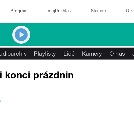
Program
mujRozhlas
Stanice
O r
udioarchiv
Playlisty
Lidé
Kamery
O nás
i konci prázdnin
c