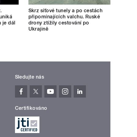
.
Skrz síťové tunely a po cestách
uniká
připomínajících valchu. Ruské
 je dál
drony ztížily cestování po
Ukrajině
Sledujte nás
Certifikováno