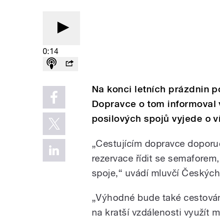
0:14
Na konci letních prázdnin p
Dopravce o tom informoval v
posilových spojů vyjede o v
„Cestujícím dopravce doporuč
rezervace řídit se semaforem,
spoje,“ uvádí mluvčí Českých
„Výhodné bude také cestován
na kratší vzdálenosti využít 