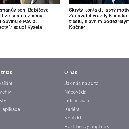
emanův sen, Babišova
Skrytý kontakt, jasný motiv
eď ze snah o změnu
Zadavatel vraždy Kuciaka 
 obviňuje Pavla.
trestu, hlavním podezřelým
ectví,‘ soudí Kysela
Kočner
zhlas
O nás
ysílání
Jak nás naladíte
rchiv
Nápověda
sty
Lidé v rádiu
í aplikace
Kariéra
Kontakt
Rozhlasový poplatek