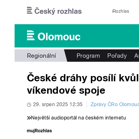
Přejít k hlavnímu obsahu
iRozhlas
Regionální
Program
Pořady
A
České dráhy posílí kvůl
víkendové spoje
29. srpen 2025 12:35
Zprávy ČRo Olomou
Největší audioportál na českém internetu