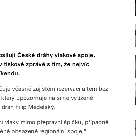
osilují České dráhy vlakové spoje.
 tiskové zprávě s tím, že nejvíc
íkendu.
uje včasné zajištění rezervací a těm bez
 který upozorňuje na silné vytížené
 drah Filip Medelský.
í vlaky mimo přepravní špičku, případně
méně obsazené regionální spoje,“