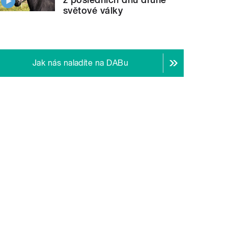
světové války
Jak nás naladíte na DABu