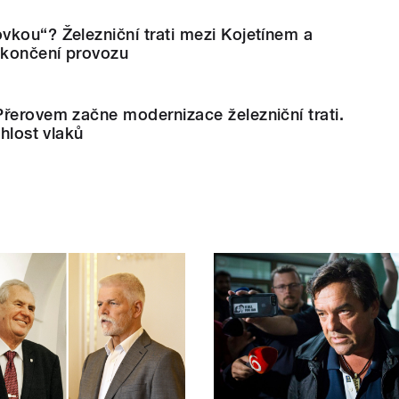
kou“? Železniční trati mezi Kojetínem a
ukončení provozu
řerovem začne modernizace železniční trati.
chlost vlaků