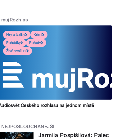
mujRozhlas
Hry a četby
Krimi
Pohádky
Pořady
Živé vysílání
Audiosvět Českého rozhlasu na jednom místě
NEJPOSLOUCHANĚJŠÍ
Jarmila Pospíšilová: Palec