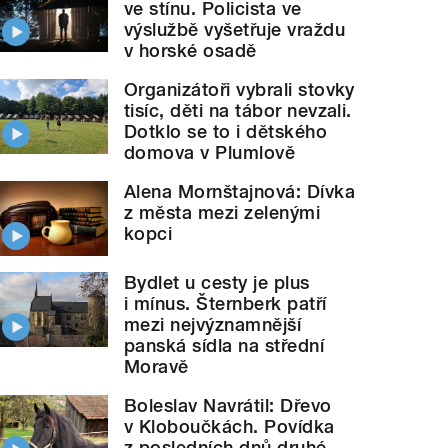
ve stínu. Policista ve
výslužbě vyšetřuje vraždu
v horské osadě
Organizátoři vybrali stovky
tisíc, děti na tábor nevzali.
Dotklo se to i dětského
domova v Plumlově
Alena Mornštajnová: Dívka
z města mezi zelenými
kopci
Bydlet u cesty je plus
i mínus. Šternberk patří
mezi nejvýznamnější
panská sídla na střední
Moravě
Boleslav Navrátil: Dřevo
v Kloboučkách. Povídka
z posledních dnů druhé