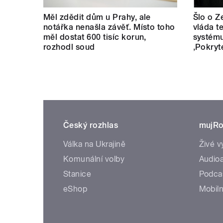
Měl zdědit dům u Prahy, ale
Šlo o Z
notářka nenašla závěť. Místo toho
vláda t
měl dostat 600 tisíc korun,
systému
rozhodl soud
‚Pokryt
Český rozhlas
mujRo
Válka na Ukrajině
Živé v
Komunální volby
Audioa
Stanice
Podca
eShop
Mobiln