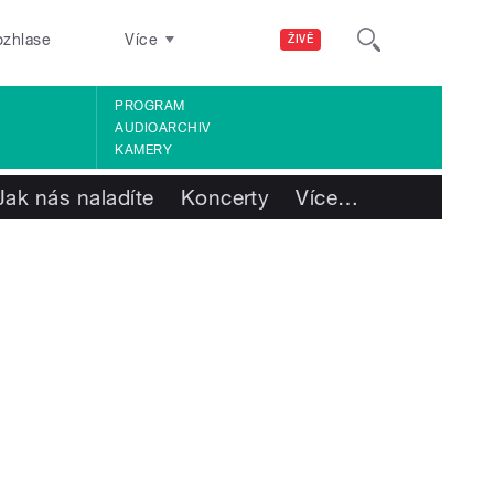
ozhlase
Více
ŽIVĚ
PROGRAM
AUDIOARCHIV
KAMERY
Jak nás naladíte
Koncerty
Více
…