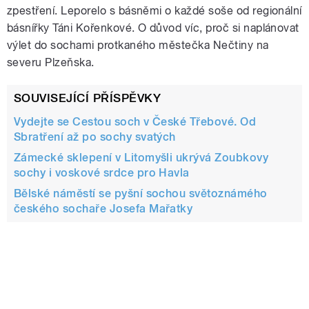
zpestření. Leporelo s básněmi o každé soše od regionální
básnířky Táni Kořenkové. O důvod víc, proč si naplánovat
výlet do sochami protkaného městečka Nečtiny na
severu Plzeňska.
SOUVISEJÍCÍ PŘÍSPĚVKY
Vydejte se Cestou soch v České Třebové. Od
Sbratření až po sochy svatých
Zámecké sklepení v Litomyšli ukrývá Zoubkovy
sochy i voskové srdce pro Havla
Bělské náměstí se pyšní sochou světoznámého
českého sochaře Josefa Mařatky