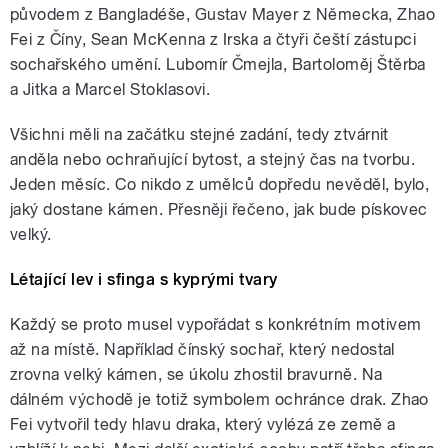
původem z Bangladéše, Gustav Mayer z Německa, Zhao
Fei z Číny, Sean McKenna z Irska a čtyři čeští zástupci
sochařského umění. Lubomír Čmejla, Bartoloměj Štěrba
a Jitka a Marcel Stoklasovi.
Všichni měli na začátku stejné zadání, tedy ztvárnit
anděla nebo ochraňující bytost, a stejný čas na tvorbu.
Jeden měsíc. Co nikdo z umělců dopředu nevěděl, bylo,
jaký dostane kámen. Přesněji řečeno, jak bude pískovec
velký.
Létající lev i sfinga s kyprými tvary
Každý se proto musel vypořádat s konkrétním motivem
až na místě. Například čínský sochař, který nedostal
zrovna velký kámen, se úkolu zhostil bravurně. Na
dálném východě je totiž symbolem ochránce drak. Zhao
Fei vytvořil tedy hlavu draka, který vylézá ze země a