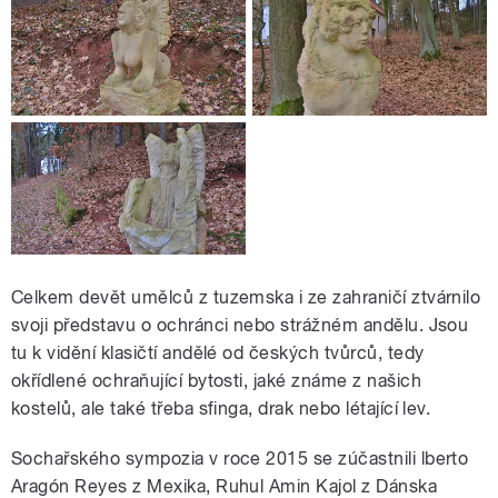
Celkem devět umělců z tuzemska i ze zahraničí ztvárnilo
svoji představu o ochránci nebo strážném andělu. Jsou
tu k vidění klasičtí andělé od českých tvůrců, tedy
okřídlené ochraňující bytosti, jaké známe z našich
kostelů, ale také třeba sfinga, drak nebo létající lev.
Sochařského sympozia v roce 2015 se zúčastnili lberto
Aragón Reyes z Mexika, Ruhul Amin Kajol z Dánska