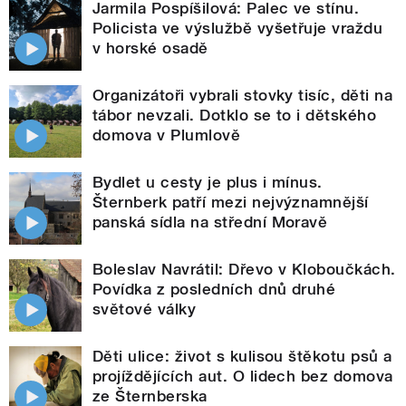
Jarmila Pospíšilová: Palec ve stínu.
Policista ve výslužbě vyšetřuje vraždu
v horské osadě
Organizátoři vybrali stovky tisíc, děti na
tábor nevzali. Dotklo se to i dětského
domova v Plumlově
Bydlet u cesty je plus i mínus.
Šternberk patří mezi nejvýznamnější
panská sídla na střední Moravě
Boleslav Navrátil: Dřevo v Kloboučkách.
Povídka z posledních dnů druhé
světové války
Děti ulice: život s kulisou štěkotu psů a
projíždějících aut. O lidech bez domova
ze Šternberska