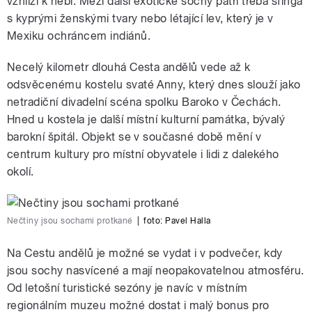
vzhlíží k nebi. Mezi další exotické sochy patří třeba sfinga
s kyprými ženskými tvary nebo létající lev, který je v
Mexiku ochráncem indiánů.
Necelý kilometr dlouhá Cesta andělů vede až k
odsvěcenému kostelu svaté Anny, který dnes slouží jako
netradiční divadelní scéna spolku Baroko v Čechách.
Hned u kostela je další místní kulturní památka, bývalý
barokní špitál. Objekt se v současné době mění v
centrum kultury pro místní obyvatele i lidi z dalekého
okolí.
Nečtiny jsou sochami protkané
|
foto:
Pavel Halla
Na Cestu andělů je možné se vydat i v podvečer, kdy
jsou sochy nasvícené a mají neopakovatelnou atmosféru.
Od letošní turistické sezóny je navíc v místním
regionálním muzeu možné dostat i malý bonus pro