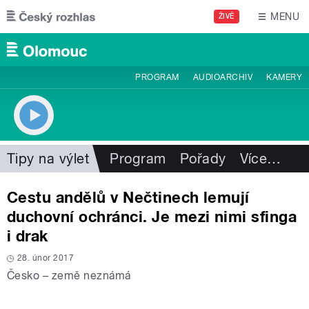
Přejít k hlavnímu obsahu
MENU
ŽIVĚ
PROGRAM
AUDIOARCHIV
KAMERY
Tipy na výlet
Program
Pořady
Více
…
Cestu andělů v Nečtinech lemují
duchovní ochránci. Je mezi nimi sfinga
i drak
28. únor 2017
Česko – země neznámá