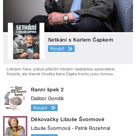
Setkání s Karlem Čapkem
Koupit
Literární fikce, pokus přiblížit literární nadsázkou spisovatele,
filozofa, ale hlavně člověka Karla Čapka trochu jinou formou.
Ranní špek 2
Dalibor Gondík
Koupit
Děkovačky Libuše Švormové
Libuše Švormová - Patrik Rozehnal