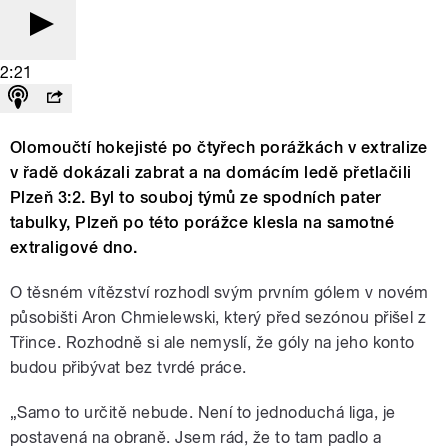
2:21
Olomoučtí hokejisté po čtyřech porážkách v extralize
v řadě dokázali zabrat a na domácím ledě přetlačili
Plzeň 3:2. Byl to souboj týmů ze spodních pater
tabulky, Plzeň po této porážce klesla na samotné
extraligové dno.
O těsném vítězství rozhodl svým prvním gólem v novém
působišti Aron Chmielewski, který před sezónou přišel z
Třince. Rozhodně si ale nemyslí, že góly na jeho konto
budou přibývat bez tvrdé práce.
„Samo to určitě nebude. Není to jednoduchá liga, je
postavená na obraně. Jsem rád, že to tam padlo a