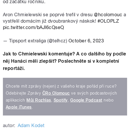
od začátku ročníku.
Aron Chmielewski se poprvé trefil v dresu
@hcolomouc
a
vystřelil domácím již dvoubrankový náskok!
#OLOPLZ
pic.twitter.com/bAJl6cQseQ
— Tipsport extraliga (@telhcz)
October 6, 2023
Jak to Chmielewski komentuje? A co dalšího by podle
něj Hanáci měli zlepšit? Poslechněte si v kompletní
reportáži.
Chcete mít zprávy (nejen) z vašeho kraje pořád při ruce?
Odebírejte Zprávy
ČRo Olomouc
ve svých podcastových
aplikacích
Můj Rozhlas
,
Spotify
,
Google Podcast
nebo
Apple iTunes
.
autor:
Adam Kodet