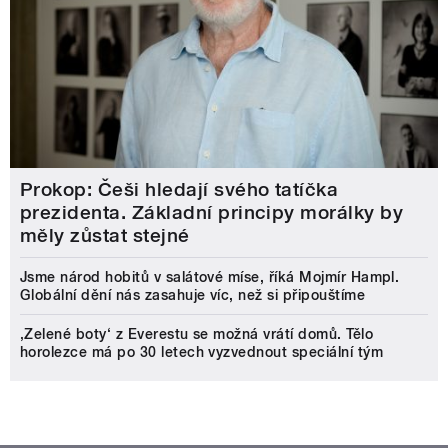
Prokop: Češi hledají svého tatíčka
prezidenta. Základní principy morálky by
měly zůstat stejné
Jsme národ hobitů v salátové míse, říká Mojmír Hampl.
Globální dění nás zasahuje víc, než si připouštíme
‚Zelené boty‘ z Everestu se možná vrátí domů. Tělo
horolezce má po 30 letech vyzvednout speciální tým