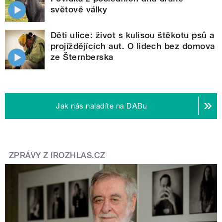
světové války
Děti ulice: život s kulisou štěkotu psů a
projíždějících aut. O lidech bez domova
ze Šternberska
Jak nás naladíte na DABu
ZPRÁVY Z IROZHLAS.CZ