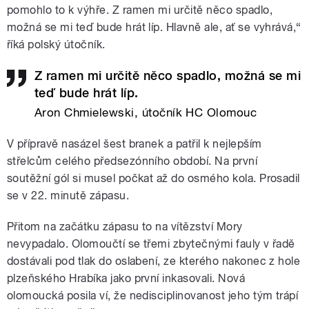
pomohlo to k výhře. Z ramen mi určitě něco spadlo,
možná se mi teď bude hrát líp. Hlavně ale, ať se vyhrává,“
říká polský útočník.
Z ramen mi určitě něco spadlo, možná se mi
teď bude hrát líp.
Aron Chmielewski, útočník HC Olomouc
V přípravě nasázel šest branek a patřil k nejlepším
střelcům celého předsezónního období. Na první
soutěžní gól si musel počkat až do osmého kola. Prosadil
se v 22. minutě zápasu.
Přitom na začátku zápasu to na vítězství Mory
nevypadalo. Olomoučtí se třemi zbytečnými fauly v řadě
dostávali pod tlak do oslabení, ze kterého nakonec z hole
plzeňského Hrabíka jako první inkasovali. Nová
olomoucká posila ví, že nedisciplinovanost jeho tým trápí