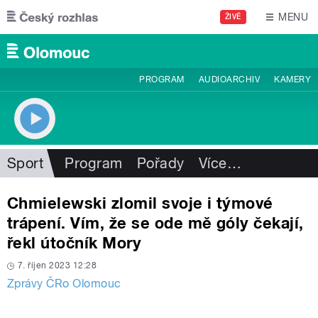
Přejít k hlavnímu obsahu
MENU
ŽIVĚ
PROGRAM
AUDIOARCHIV
KAMERY
Sport
Program
Pořady
Více
…
Chmielewski zlomil svoje i týmové
trápení. Vím, že se ode mě góly čekají,
řekl útočník Mory
7. říjen 2023 12:28
Zprávy ČRo Olomouc