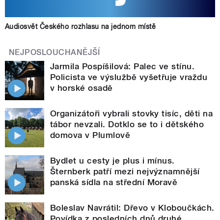
Audiosvět Českého rozhlasu na jednom místě
NEJPOSLOUCHANĚJŠÍ
Jarmila Pospíšilová: Palec ve stínu.
Policista ve výslužbě vyšetřuje vraždu
v horské osadě
Organizátoři vybrali stovky tisíc, děti na
tábor nevzali. Dotklo se to i dětského
domova v Plumlově
Bydlet u cesty je plus i mínus.
Šternberk patří mezi nejvýznamnější
panská sídla na střední Moravě
Boleslav Navrátil: Dřevo v Kloboučkách.
Povídka z posledních dnů druhé