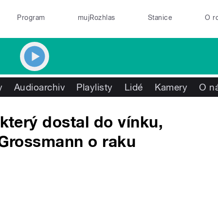
Program
mujRozhlas
Stanice
O r
y
Audioarchiv
Playlisty
Lidé
Kamery
O n
 který dostal do vínku,
v Grossmann o raku