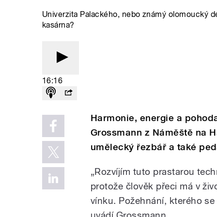
Univerzita Palackého, nebo známý olomoucký d
kasárna?
16:16
Harmonie, energie a pohoda.
Grossmann z Náměště na Han
umělecký řezbář a také pe
„
Rozvíjím tuto prastarou tec
protože člověk přeci má v živo
vínku. Požehnání, kterého se m
uvádí
Grossmann.