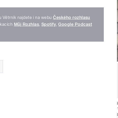
 Větrník najdete i na webu
Českého rozhlasu
ikacích
Můj Rozhlas
,
Spotify
,
Google Podcast