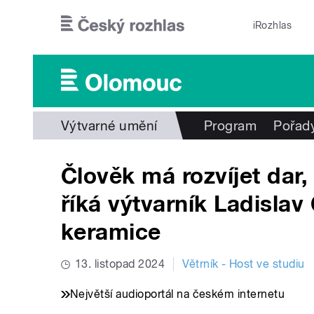
Přejít k hlavnímu obsahu
iRozhlas
Výtvarné umění
Program
Pořad
Člověk má rozvíjet dar,
říká výtvarník Ladisla
keramice
13. listopad 2024
Větrník - Host ve studiu
Největší audioportál na českém internetu