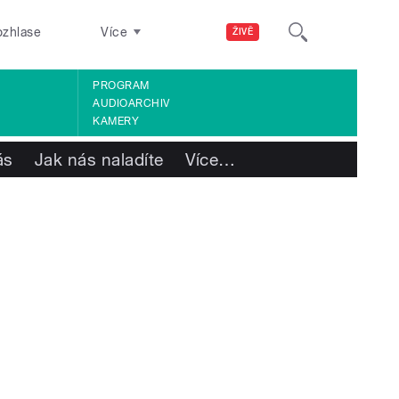
ozhlase
Více
ŽIVĚ
PROGRAM
AUDIOARCHIV
KAMERY
ás
Jak nás naladíte
Více
…