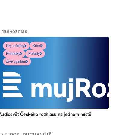
mujRozhlas
Hry a četby
Krimi
Pohádky
Pořady
Živé vysílání
Audiosvět Českého rozhlasu na jednom místě
NEJPOSLOUCHANĚJŠÍ