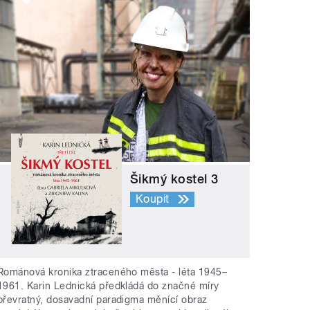
Šikmý kostel 3
Koupit
Románová kronika ztraceného města - léta 1945–
1961. Karin Lednická předkládá do značné míry
převratný, dosavadní paradigma měnící obraz