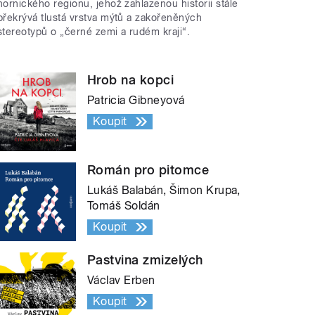
hornického regionu, jehož zahlazenou historii stále
překrývá tlustá vrstva mýtů a zakořeněných
stereotypů o „černé zemi a rudém kraji“.
Hrob na kopci
Patricia Gibneyová
Koupit
Román pro pitomce
Lukáš Balabán, Šimon Krupa,
Tomáš Soldán
Koupit
Pastvina zmizelých
Václav Erben
Koupit