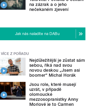
na zázrak a o jeho
nečekaném zjevení
Jak nás naladíte na DABu
VÍCE Z POŘADU
Nejdůležitější je zůstat sám
sebou, říká nad svou
novou deskou „Jsem asi
boomer“ Michal Horák
Jsou role, které musejí
uzrát, v případě
olomoucké
mezzosopranistky Anny
Moriové je to Carmen