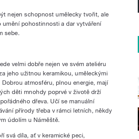
 nejen schopnost umělecky tvořit, ale
o umění pohostinnosti a dar vytváření
em sebe.
 Grossmann
de velmi dobře nejen ve svém ateliéru
 za jeho užitnou keramikou, uměleckými
dí. Dobrou atmosféru, plnou energie, mají
erých děti mnohdy poprvé v životě drží
 pořádného dřeva. Učí se manuální
ávání přírody třeba v rámci letních, někdy
ým údolím u Náměště.
 svá díla, ať v keramické peci,