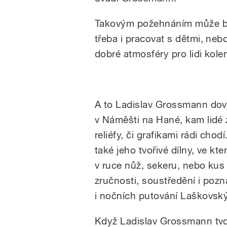
Takovým požehnáním může být
třeba i pracovat s dětmi, neb
dobré atmosféry pro lidi kol
Host ve studiu | Ladislav
A to Ladislav Grossmann dove
v Náměšti na Hané, kam lidé
reliéfy, či grafikami rádi cho
také jeho tvořivé dílny, ve kt
v ruce nůž, sekeru, nebo kus
zručnosti, soustředění i pozn
i nočních putování Laškovsk
Když Ladislav Grossmann tvoří