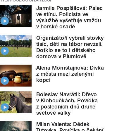
Jarmila Pospíšilová: Palec
ve stínu. Policista ve
výslužbě vyšetřuje vraždu
v horské osadě
Organizátoři vybrali stovky
tisíc, děti na tábor nevzali.
Dotklo se to i dětského
domova v Plumlově
Alena Mornštajnová: Dívka
z města mezi zelenými
kopci
Boleslav Navrátil: Dřevo
v Kloboučkách. Povídka
z posledních dnů druhé
světové války
Milan Valenta: Dědek
Tutovka. Povídka o čekání