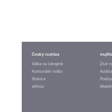
Český rozhlas
mujRo
Válka na Ukrajině
Živé v
Komunální volby
Audioa
Stanice
Podca
eShop
Mobiln