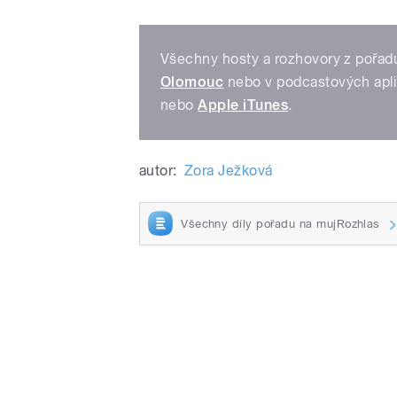
Všechny hosty a rozhovory z pořadu
Olomouc
nebo v podcastových apl
nebo
Apple iTunes
.
autor:
Zora Ježková
Všechny díly pořadu na mujRozhlas