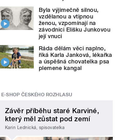
Byla výjimečně silnou,
vzdělanou a vtipnou
ženou, vzpomínají na
závodnici Elišku Junkovou
její vnuci
Ráda dělám věci naplno,
říká Karla Janková, lékařka
a úspěšná chovatelka psa
plemene kangal
E-SHOP ČESKÉHO ROZHLASU
Závěr příběhu staré Karviné,
který měl zůstat pod zemí
Karin Lednická, spisovatelka