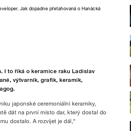
eveloper. Jak dopadne přetahovaná o Hanácká
 I to říká o keramice raku Ladislav
é, výtvarník, grafik, keramik,
dagog.
hniku japonské ceremoniální keramiky,
tě dát na první místo dar, který dostal do
u dostalo. A rozvíjet je dál,“