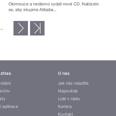
Olomouce a nedávno vydali nové CD. Nabízelo
se, aby skupina Alibaba...
…
následující ›
poslední »
zhlas
O nás
ysílání
Jak nás naladíte
rchiv
Nápověda
sty
Lidé v rádiu
í aplikace
Kariéra
Kontakt