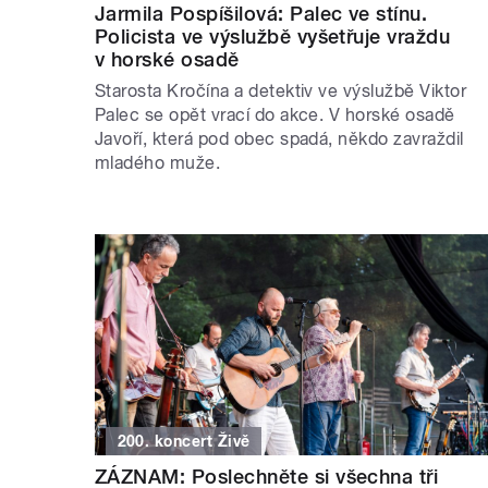
Jarmila Pospíšilová: Palec ve stínu.
Policista ve výslužbě vyšetřuje vraždu
v horské osadě
Starosta Kročína a detektiv ve výslužbě Viktor
Palec se opět vrací do akce. V horské osadě
Javoří, která pod obec spadá, někdo zavraždil
mladého muže.
200. koncert Živě
ZÁZNAM: Poslechněte si všechna tři