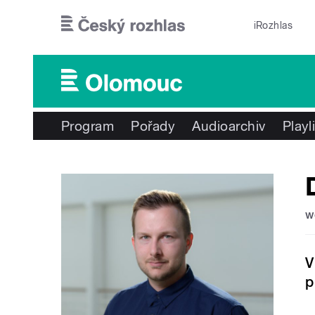
Přejít k hlavnímu obsahu
iRozhlas
Program
Pořady
Audioarchiv
Playl
w
V
p