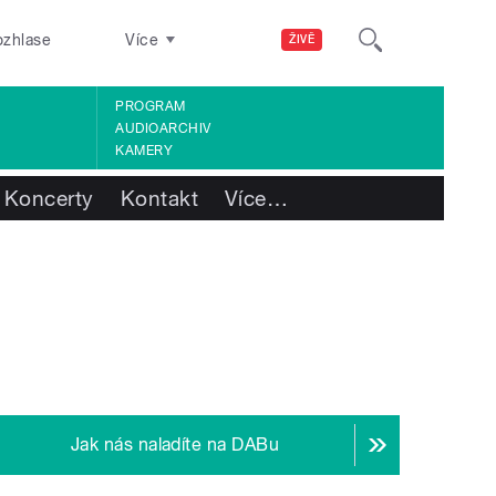
ozhlase
Více
ŽIVĚ
PROGRAM
AUDIOARCHIV
KAMERY
Koncerty
Kontakt
Více
…
Jak nás naladíte na DABu