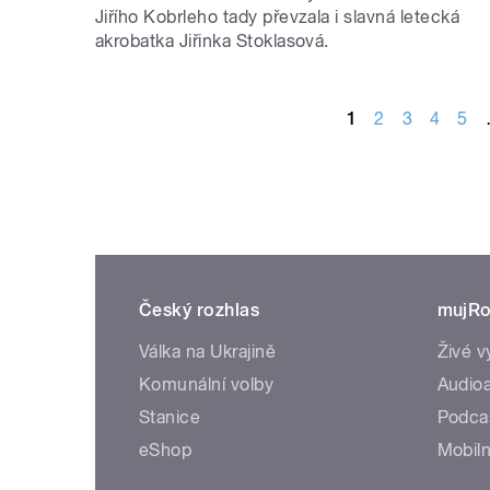
Jiřího Kobrleho tady převzala i slavná letecká
akrobatka Jiřinka Stoklasová.
STRÁNKY
1
2
3
4
5
Český rozhlas
mujRo
Válka na Ukrajině
Živé v
Komunální volby
Audioa
Stanice
Podca
eShop
Mobiln