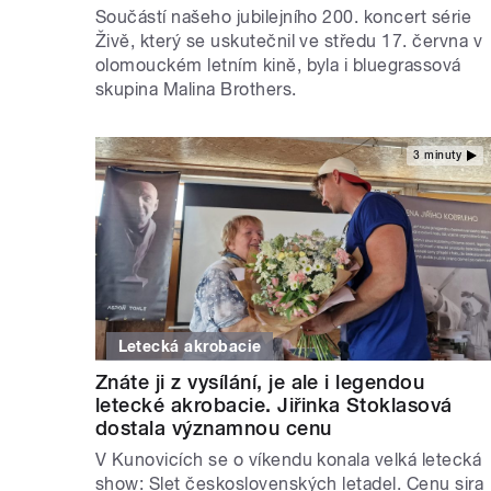
Součástí našeho jubilejního 200. koncert série
Živě, který se uskutečnil ve středu 17. června v
olomouckém letním kině, byla i bluegrassová
skupina Malina Brothers.
3 minuty
Letecká akrobacie
Znáte ji z vysílání, je ale i legendou
letecké akrobacie. Jiřinka Stoklasová
dostala významnou cenu
V Kunovicích se o víkendu konala velká letecká
show: Slet československých letadel. Cenu sira