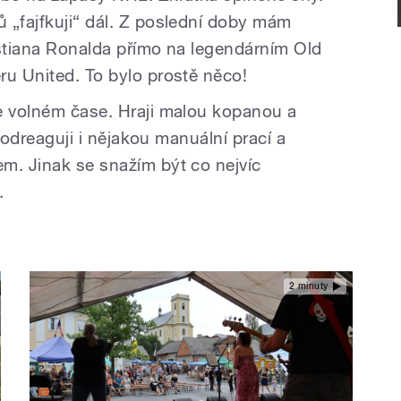
 „fajfkuji“ dál. Z poslední doby mám
istiana Ronalda přímo na legendárním Old
ru United. To bylo prostě něco!
e volném čase. Hraji malou kopanou a
e odreaguji i nějakou manuální prací a
m. Jinak se snažím být co nejvíc
v.
2 minuty