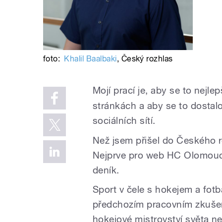
foto:
Khalil Baalbaki
,
Český rozhlas
Mojí prací je, aby se to nejle
stránkách a aby se to dostal
sociálních sítí.
Než jsem přišel do Českého r
Nejprve pro web HC Olomouc
deník.
Sport v čele s hokejem a fot
předchozím pracovním zkuše
hokejové mistrovství světa n