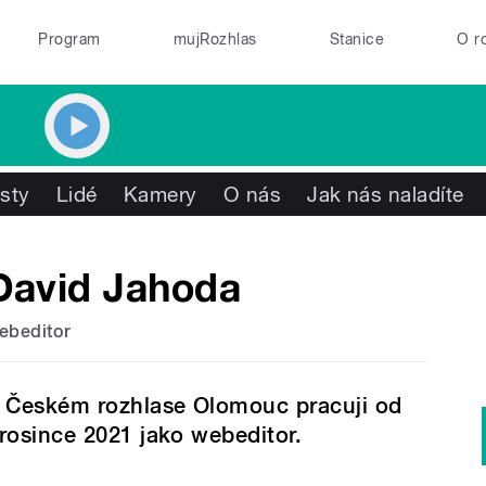
Program
mujRozhlas
Stanice
O r
isty
Lidé
Kamery
O nás
Jak nás naladíte
David Jahoda
ebeditor
 Českém rozhlase Olomouc pracuji od
rosince 2021 jako webeditor.