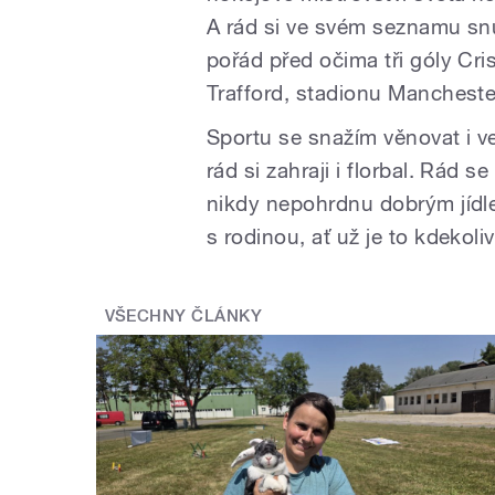
A rád si ve svém seznamu snů
pořád před očima tři góly Cr
Trafford, stadionu Mancheste
Sportu se snažím věnovat i v
rád si zahraji i florbal. Rád s
nikdy nepohrdnu dobrým jídle
s rodinou, ať už je to kdekoli
VŠECHNY ČLÁNKY