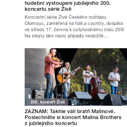
hudební vystoupení jubilejního 200.
koncertu série Živě
Koncertní série Živě Českého rozhlasu
Olomouc, zaměřená na folk a country, dospěla
ve středu 17. června k úctyhodnému číslu 200!
Na stejný den navíc připadly nedožité...
200. koncert Živě
ZÁZNAM: Takhle válí bratři Malinové.
Poslechněte si koncert Malina Brothers
z jubilejního koncertu