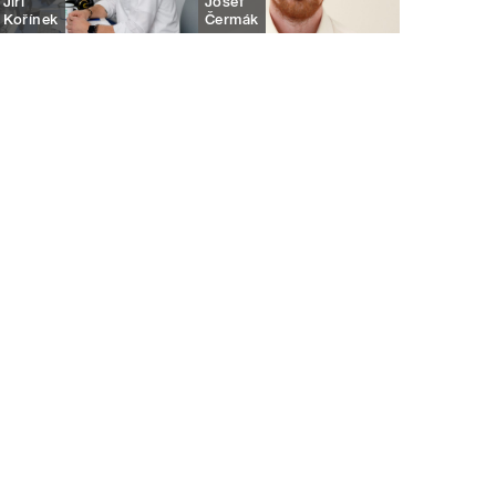
Jiří
Josef
Kořínek
Čermák