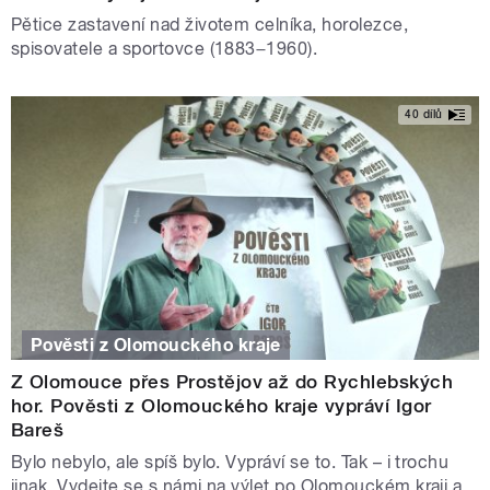
Pětice zastavení nad životem celníka, horolezce,
spisovatele a sportovce (1883−1960).
40 dílů
Pověsti z Olomouckého kraje
Z Olomouce přes Prostějov až do Rychlebských
hor. Pověsti z Olomouckého kraje vypráví Igor
Bareš
Bylo nebylo, ale spíš bylo. Vypráví se to. Tak – i trochu
jinak. Vydejte se s námi na výlet po Olomouckém kraji a