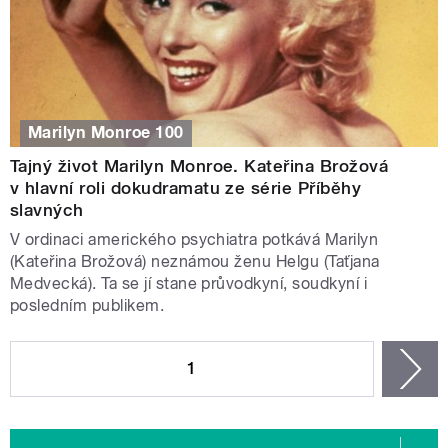
Marilyn Monroe 100
Tajný život Marilyn Monroe. Kateřina Brožová
v hlavní roli dokudramatu ze série Příběhy
slavných
V ordinaci amerického psychiatra potkává Marilyn
(Kateřina Brožová) neznámou ženu Helgu (Taťjana
Medvecká). Ta se jí stane průvodkyní, soudkyní i
posledním publikem.
STRÁNKY
1
n