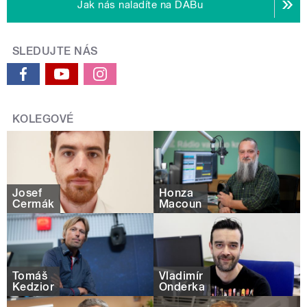
Jak nás naladíte na DABu
SLEDUJTE NÁS
KOLEGOVÉ
Josef
Honza
Čermák
Macoun
Tomáš
Vladimír
Kedzior
Onderka