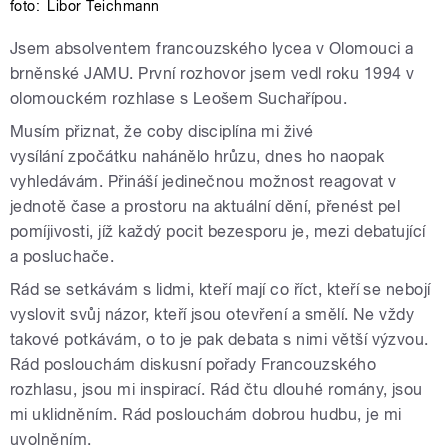
foto:
Libor Teichmann
Jsem absolventem francouzského lycea v Olomouci a
brněnské JAMU. První rozhovor jsem vedl roku 1994 v
olomouckém rozhlase s Leošem Suchařípou.
Musím přiznat, že coby disciplína mi živé
vysílání zpočátku nahánělo hrůzu, dnes ho naopak
vyhledávám. Přináší jedinečnou možnost reagovat v
jednotě čase a prostoru na aktuální dění, přenést pel
pomíjivosti, jíž každý pocit bezesporu je, mezi debatující
a posluchače.
Rád se setkávám s lidmi, kteří mají co říct, kteří se nebojí
vyslovit svůj názor, kteří jsou otevření a smělí. Ne vždy
takové potkávám, o to je pak debata s nimi větší výzvou.
Rád poslouchám diskusní pořady Francouzského
rozhlasu, jsou mi inspirací. Rád čtu dlouhé romány, jsou
mi uklidněním. Rád poslouchám dobrou hudbu, je mi
uvolněním.