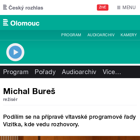
Přejít k hlavnímu obsahu
MENU
ŽIVĚ
PROGRAM
AUDIOARCHIV
KAMERY
Program
Pořady
Audioarchiv
Více
…
Michal Bureš
režisér
Podílím se na přípravě vltavské programové řady
Vizitka, kde vedu rozhovory.