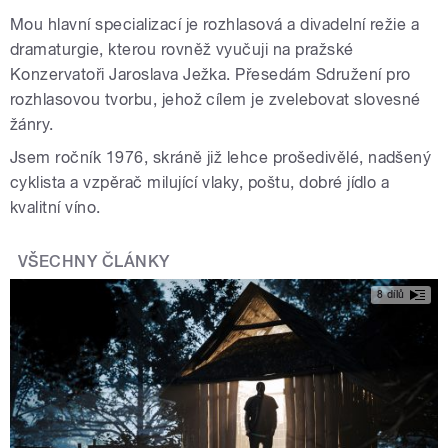
Mou hlavní specializací je rozhlasová a divadelní režie a
dramaturgie, kterou rovněž vyučuji na pražské
Konzervatoři Jaroslava Ježka. Přesedám Sdružení pro
rozhlasovou tvorbu, jehož cílem je zvelebovat slovesné
žánry.
Jsem ročník 1976, skráně již lehce prošedivělé, nadšený
cyklista a vzpěrač milující vlaky, poštu, dobré jídlo a
kvalitní víno.
VŠECHNY ČLÁNKY
8 dílů