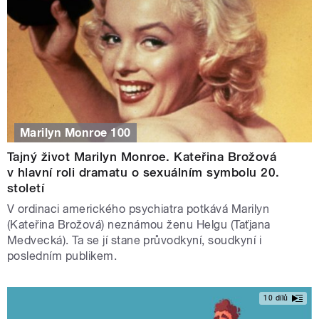
Marilyn Monroe 100
Tajný život Marilyn Monroe. Kateřina Brožová
v hlavní roli dramatu o sexuálním symbolu 20.
století
V ordinaci amerického psychiatra potkává Marilyn
(Kateřina Brožová) neznámou ženu Helgu (Taťjana
Medvecká). Ta se jí stane průvodkyní, soudkyní i
posledním publikem.
10 dílů