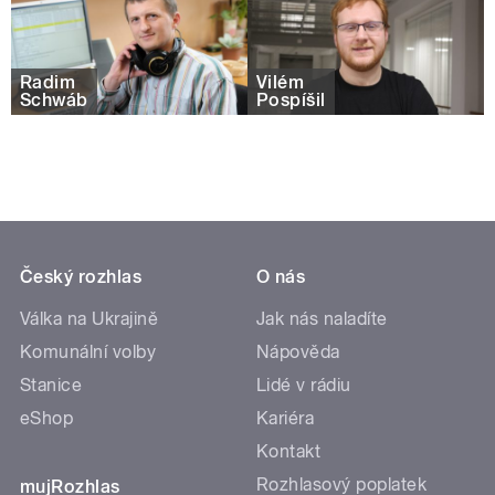
Radim
Vilém
Schwáb
Pospíšil
Český rozhlas
O nás
Válka na Ukrajině
Jak nás naladíte
Komunální volby
Nápověda
Stanice
Lidé v rádiu
eShop
Kariéra
Kontakt
Rozhlasový poplatek
mujRozhlas