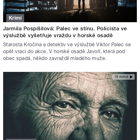
Krimi
Jarmila Pospíšilová: Palec ve stínu. Policista ve
výslužbě vyšetřuje vraždu v horské osadě
Starosta Kročína a detektiv ve výslužbě Viktor Palec se
opět vrací do akce. V horské osadě Javoří, která pod
obec spadá, někdo zavraždil mladého muže.
18 minut