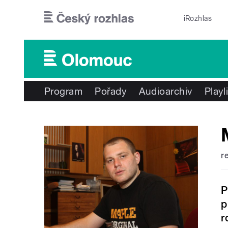
Přejít k hlavnímu obsahu
iRozhlas
Program
Pořady
Audioarchiv
Playl
r
P
p
r