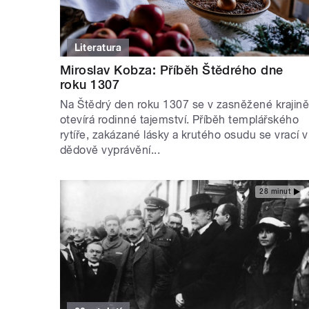
Literatura
Miroslav Kobza: Příběh Štědrého dne
roku 1307
Na Štědrý den roku 1307 se v zasněžené krajin
otevírá rodinné tajemství. Příběh templářského
rytíře, zakázané lásky a krutého osudu se vrací v
dědově vyprávění...
28 minut