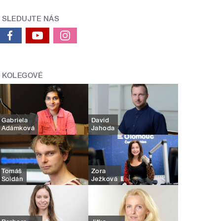
SLEDUJTE NÁS
KOLEGOVÉ
Gabriela
David
Adámková
Jahoda
Tomáš
Zora
Soldán
Ježková