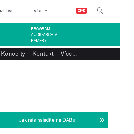
ozhlase
Více
ŽIVĚ
PROGRAM
AUDIOARCHIV
KAMERY
Koncerty
Kontakt
Více
…
Jak nás naladíte na DABu