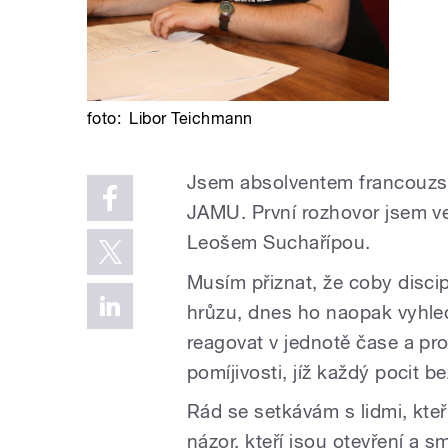
foto:
Libor Teichmann
Jsem absolventem francouzs
JAMU. První rozhovor jsem v
Leošem Suchařípou.
Musím přiznat, že coby discip
hrůzu, dnes ho naopak vyhle
reagovat v jednotě čase a pro
pomíjivosti, jíž každý pocit b
Rád se setkávám s lidmi, kteří 
názor, kteří jsou otevření a s