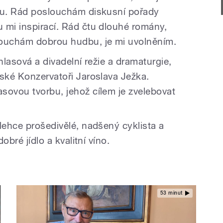
vou. Rád poslouchám diskusní pořady
 mi inspirací. Rád čtu dlouhé romány,
louchám dobrou hudbu, je mi uvolněním.
hlasová a divadelní režie a dramaturgie,
žské Konzervatoři Jaroslava Ježka.
sovou tvorbu, jehož cílem je zvelebovat
lehce prošedivělé, nadšený cyklista a
dobré jídlo a kvalitní víno.
53 minut