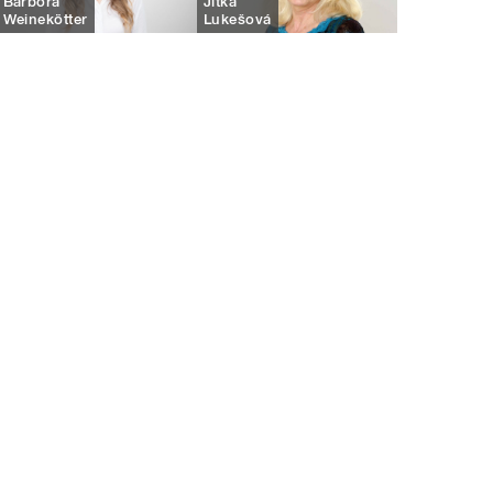
Barbora
Jitka
Weinekötter
Lukešová