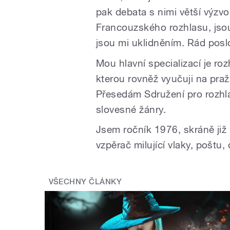
pak debata s nimi větší výz
Francouzského rozhlasu, jsou
jsou mi uklidněním. Rád pos
Mou hlavní specializací je roz
kterou rovněž vyučuji na pra
Přesedám Sdružení pro rozhla
slovesné žánry.
Jsem ročník 1976, skráně již 
vzpěrač milující vlaky, poštu, 
VŠECHNY ČLÁNKY