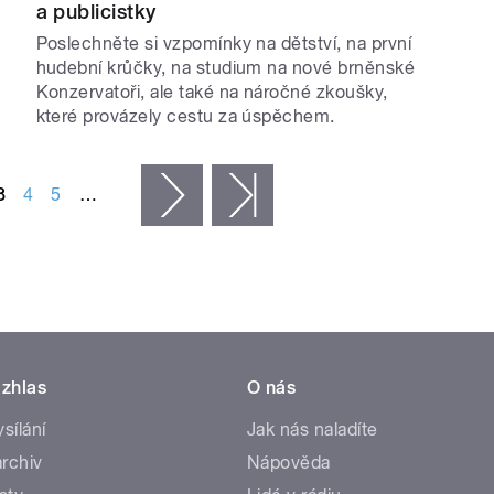
a publicistky
Poslechněte si vzpomínky na dětství, na první
hudební krůčky, na studium na nové brněnské
Konzervatoři, ale také na náročné zkoušky,
které provázely cestu za úspěchem.
3
4
5
…
následující ›
poslední »
zhlas
O nás
ysílání
Jak nás naladíte
rchiv
Nápověda