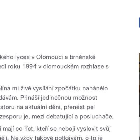
kého lycea v Olomouci a brněnské
edl roku 1994 v olomouckém rozhlase s
lína mi živé vysílání zpočátku nahánělo
dávám. Přináší jedinečnou možnost
storu na aktuální dění, přenést pel
ezesporu je, mezi debatující a posluchače.
mají co říct, kteří se nebojí vyslovit svůj
mělí. Ne vždy takové potkávám, o to je