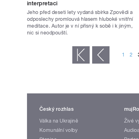
interpretaci
Jeho před deseti lety vydaná sbírka Zpovědi a
odposlechy promlouvá hlasem hluboké vnitřní
meditace. Autor je v ní přísný k sobě i k jiným,
nic si neodpouští.
STRÁNKY
1
2
« první
‹ předchozí
Český rozhlas
mujRo
Válka na Ukrajině
Živé v
Komunální volby
Audioa