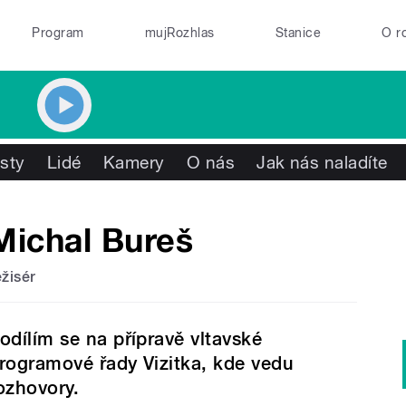
Program
mujRozhlas
Stanice
O r
isty
Lidé
Kamery
O nás
Jak nás naladíte
Michal Bureš
ežisér
odílím se na přípravě vltavské
rogramové řady Vizitka, kde vedu
ozhovory.