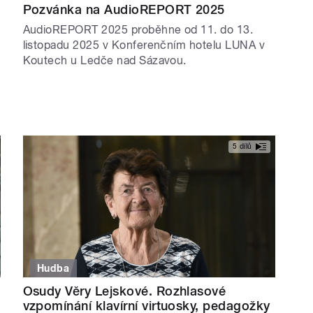
Pozvánka na AudioREPORT 2025
AudioREPORT 2025 proběhne od 11. do 13.
listopadu 2025 v Konferenčním hotelu LUNA v
Koutech u Ledče nad Sázavou.
5 dílů
Hudba
Osudy Věry Lejskové. Rozhlasové
vzpomínání klavírní virtuosky, pedagožky