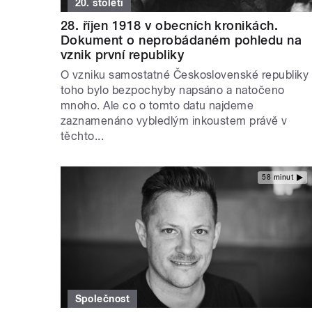
20. století
28. říjen 1918 v obecních kronikách.
Dokument o neprobádaném pohledu na
vznik první republiky
O vzniku samostatné Československé republiky
toho bylo bezpochyby napsáno a natočeno
mnoho. Ale co o tomto datu najdeme
zaznamenáno vybledlým inkoustem právě v
těchto...
58 minut
Společnost