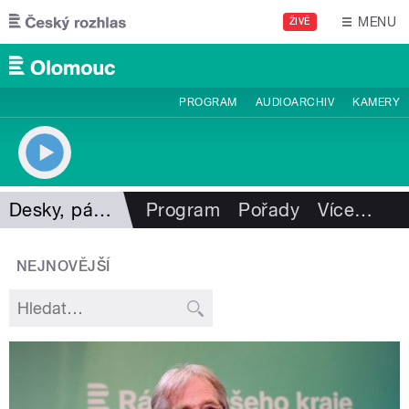
Přejít k hlavnímu obsahu
MENU
ŽIVĚ
PROGRAM
AUDIOARCHIV
KAMERY
Desky, pásky, vzpomínky
Program
Pořady
Více
…
NEJNOVĚJŠÍ