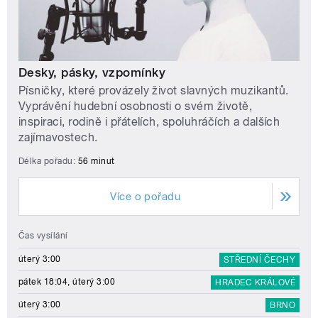
Desky, pásky, vzpomínky
Písničky, které provázely život slavných muzikantů.
Vyprávění hudební osobnosti o svém životě,
inspiraci, rodině i přátelích, spoluhráčích a dalších
zajímavostech.
Délka pořadu:
56 minut
Více o pořadu
Čas vysílání
úterý 3:00
STŘEDNÍ ČECHY
pátek 18:04, úterý 3:00
HRADEC KRÁLOVÉ
úterý 3:00
BRNO