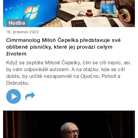
Hudba
16. prosinec 2022
Cimrmanolog Miloň Čepelka představuje své
oblíbené písničky, které jej provází celým
životem
Když se zeptáte Miloně Čepelky, čím se cítí nejvíc, asi
by vám odpověděl autorem. A na otázku: kde se cítí
dobře, by určitě nezapomněl na Opočno, Pohoří a
Dobrušku.