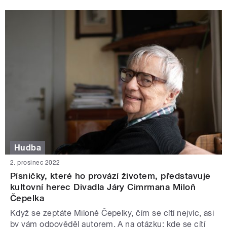
Hudba
2. prosinec 2022
Písničky, které ho provází životem, představuje
kultovní herec Divadla Járy Cimrmana Miloň
Čepelka
Když se zeptáte Miloně Čepelky, čím se cítí nejvíc, asi
by vám odpověděl autorem. A na otázku: kde se cítí