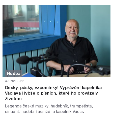
Hudba
30. září 2022
Desky, pásky, vzpomínky! Vyprávění kapelníka
Václava Hybše o písních, které ho provázely
životem
Legenda české muziky, hudebník, trumpetista,
dirigent, hudební aranžér a kapelník Václav