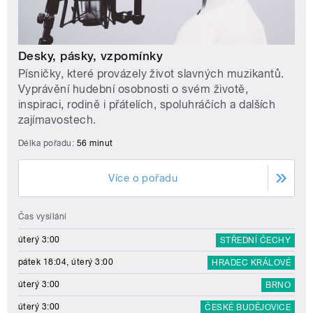
Desky, pásky, vzpomínky
Písničky, které provázely život slavných muzikantů.
Vyprávění hudební osobnosti o svém životě,
inspiraci, rodině i přátelích, spoluhráčích a dalších
zajímavostech.
Délka pořadu:
56 minut
Více o pořadu
Čas vysílání
úterý 3:00
STŘEDNÍ ČECHY
pátek 18:04, úterý 3:00
HRADEC KRÁLOVÉ
úterý 3:00
BRNO
úterý 3:00
ČESKÉ BUDĚJOVICE