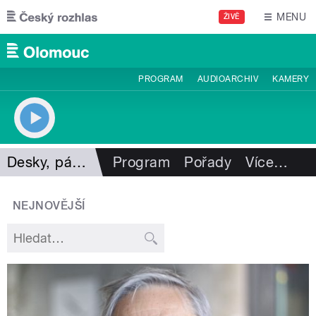
Přejít k hlavnímu obsahu
MENU
ŽIVĚ
PROGRAM
AUDIOARCHIV
KAMERY
Desky, pásky, vzpomínky
Program
Pořady
Více
…
NEJNOVĚJŠÍ