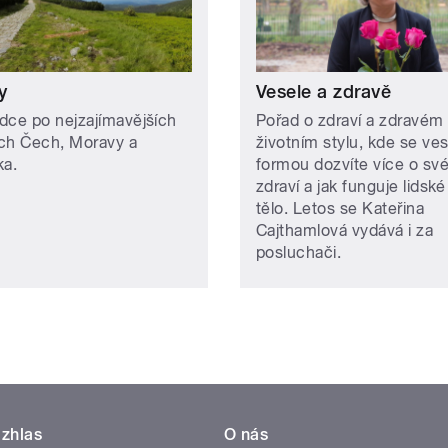
y
Vesele a zdravě
dce po nejzajímavějších
Pořad o zdraví a zdravém
ch Čech, Moravy a
životním stylu, kde se ve
ka.
formou dozvíte více o sv
zdraví a jak funguje lidské
tělo. Letos se Kateřina
Cajthamlová vydává i za
posluchači.
zhlas
O nás