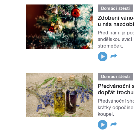
Domácí štěstí
Zdobení vánoč
u nás nazdobi
Před námi je pos
andělskou svíci
stromeček.
Domácí štěstí
Předvánoční s
dopřát troch
Předvánoční sho
krátký odpočinek
koupel.