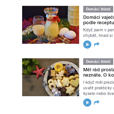
Domácí štěstí
Domácí vaječný
podle receptu
Když jsem v pam
chybět, hned si 
Domácí štěstí
Měl rád prostá
neznáte. O ko
I když měl prez
uvařit prakticky 
kyselo nebo šve