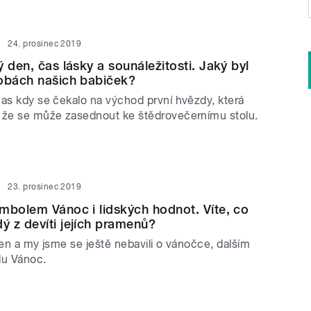
24. prosinec 2019
 den, čas lásky a sounáležitosti. Jaký byl
obách našich babiček?
čas kdy se čekalo na východ první hvězdy, která
 že se může zasednout ke štědrovečernímu stolu.
23. prosinec 2019
mbolem Vánoc i lidských hodnot. Víte, co
 z devíti jejích pramenů?
den a my jsme se ještě nebavili o vánočce, dalším
u Vánoc.