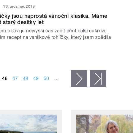
16. prosinec 2019
líčky jsou naprostá vánoční klasika. Máme
 starý desítky let
 blíží a je nejvyšší čas začít péct další cukroví.
m recept na vanilkové rohlíčky, který jsem zdědila
46
47
48
49
50
…
následující ›
poslední »