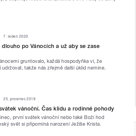
7. leden 2020
k dlouho po Vánocích a už aby se zase
Vánocemi gruntovalo, každá hospodyňka ví, že
 udržovat, takže nás zřejmě další úklid nemine.
25. prosinec 2019
 svátek vánoční. Čas klidu a rodinné pohody
sinec, první svátek vánoční nebo také Boží hod
ský svět si připomíná narození Ježíše Krista.