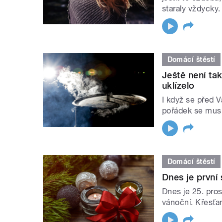
staraly vždycky.
Domácí štěstí
Ještě není ta
uklízelo
I když se před 
pořádek se musí
Domácí štěstí
Dnes je první
Dnes je 25. pro
vánoční. Křesťan