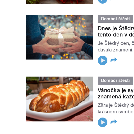
Domácí štěstí
Dnes je Štědrý
tento den v d
Je Štědrý den, 
dávala znamení,
Domácí štěstí
Vánočka je sy
znamená každý
Zítra je Štědrý 
krásném symbol