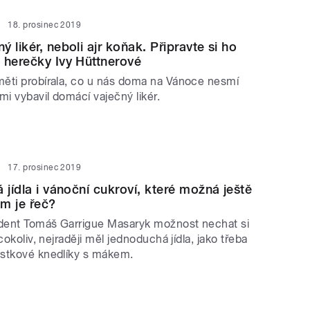
18. prosinec 2019
 likér, neboli ajr koňak. Připravte si ho
 herečky Ivy Hüttnerové
ěti probírala, co u nás doma na Vánoce nesmí
mi vybavil domácí vaječný likér.
17. prosinec 2019
 jídla i vánoční cukroví, které možná ještě
m je řeč?
ident Tomáš Garrigue Masaryk možnost nechat si
cokoliv, nejraději měl jednoduchá jídla, jako třeba
stkové knedlíky s mákem.