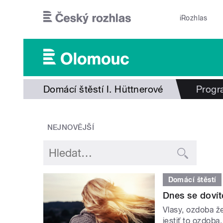
Přejít k hlavnímu obsahu
iRozhlas
Domácí štěstí I. Hüttnerové
Progr
NEJNOVĚJŠÍ
Domácí štěstí
Dnes se dovíte
Vlasy, ozdoba že
jestiť to ozdoba