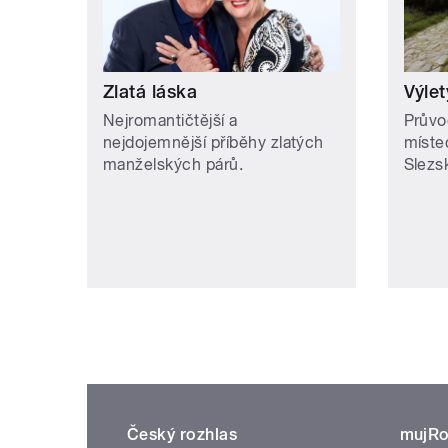
Zlatá láska
Výlet
Nejromantičtější a
Průvo
nejdojemnější příběhy zlatých
míste
manželských párů.
Slezs
Český rozhlas
mujRo