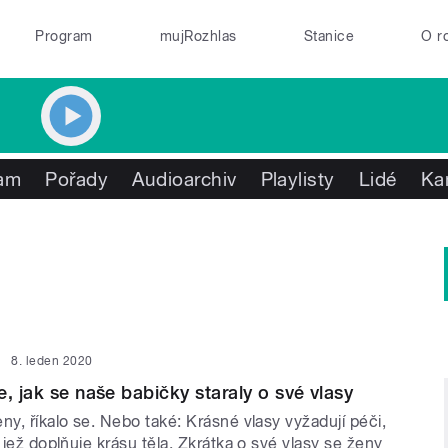
Program
mujRozhlas
Stanice
O r
am
Pořady
Audioarchiv
Playlisty
Lidé
Ka
8. leden 2020
, jak se naše babičky staraly o své vlasy
ny, říkalo se. Nebo také: Krásné vlasy vyžadují péči,
, jež doplňuje krásu těla. Zkrátka o své vlasy se ženy