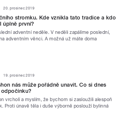
20. prosinec 2019
ního stromku. Kde vznikla tato tradice a kdo
l úplně první?
lední adventní neděle. V neděli zapálíme poslední,
 na adventním věnci. A možná už máte doma
19. prosinec 2019
hon nás může pořádně unavit. Co si dnes
u odpočinku?
n vrcholí a myslím, že bychom si zasloužili alespoň
. Proti únavě těla i duše výborně poslouží bylinná