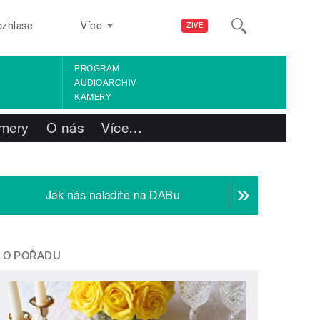
ozhlase
Více
ŽIVĚ
PROGRAM
AUDIOARCHIV
KAMERY
mery
O nás
Více
…
Jak nás naladíte na DABu
O POŘADU