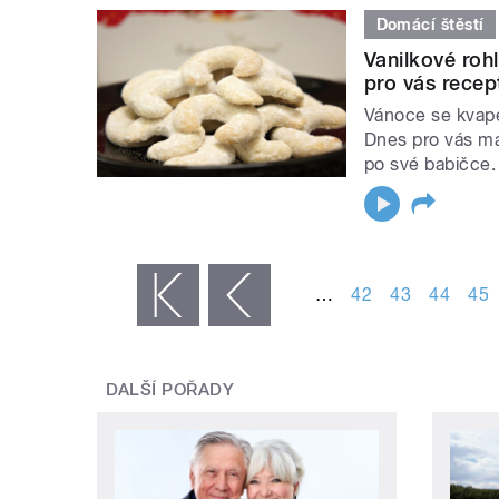
Domácí štěstí
Vanilkové roh
pro vás recept
Vánoce se kvapem
Dnes pro vás má
po své babičce.
STRÁNKY
…
42
43
44
45
« první
‹ předchozí
DALŠÍ POŘADY