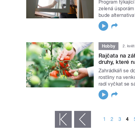
Program týkajíc
zelená úsporám 
bude alternativa
Hobby
2. kvě
Rajčata na zá
druhy, které 
Zahrádkáři se do
rostliny na venk
radí vyčkat se s
STRÁNKY
1
2
3
4
« první
‹ předchozí