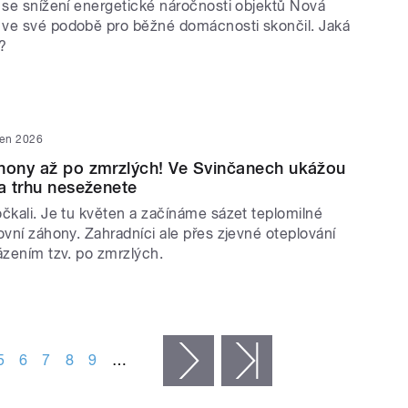
í se snížení energetické náročnosti objektů Nová
ve své podobě pro běžné domácnosti skončil. Jaká
?
ten 2026
hony až po zmrzlých! Ve Svinčanech ukážou
na trhu neseženete
čkali. Je tu květen a začínáme sázet teplomilné
ovní záhony. Zahradníci ale přes zjevné oteplování
ázením tzv. po zmrzlých.
5
6
7
8
9
…
následující ›
poslední »