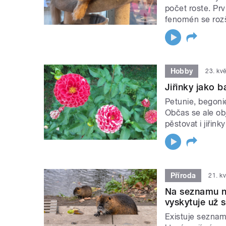
počet roste. Prv
fenomén se rozší
Hobby
23. kv
Jiřinky jako b
Petunie, begonie
Občas se ale ob
pěstovat i jiřink
Příroda
21. k
Na seznamu n
vyskytuje už 
Existuje seznam