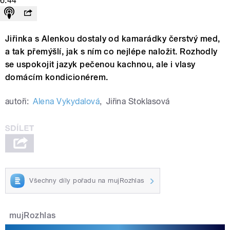
6:44
Jiřinka s Alenkou dostaly od kamarádky čerstvý med,
a tak přemýšlí, jak s ním co nejlépe naložit. Rozhodly
se uspokojit jazyk pečenou kachnou, ale i vlasy
domácím kondicionérem.
autoři:
Alena Vykydalová
,
Jiřina Stoklasová
Všechny díly pořadu na mujRozhlas
mujRozhlas