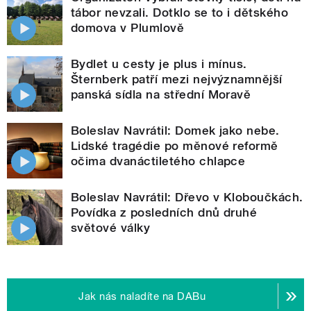
tábor nevzali. Dotklo se to i dětského
domova v Plumlově
Bydlet u cesty je plus i mínus.
Šternberk patří mezi nejvýznamnější
panská sídla na střední Moravě
Boleslav Navrátil: Domek jako nebe.
Lidské tragédie po měnové reformě
očima dvanáctiletého chlapce
Boleslav Navrátil: Dřevo v Kloboučkách.
Povídka z posledních dnů druhé
světové války
Jak nás naladíte na DABu