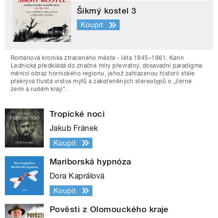
Šikmý kostel 3
Koupit
Románová kronika ztraceného města - léta 1945–1961. Karin
Lednická předkládá do značné míry převratný, dosavadní paradigma
měnící obraz hornického regionu, jehož zahlazenou historii stále
překrývá tlustá vrstva mýtů a zakořeněných stereotypů o „černé
zemi a rudém kraji“.
Tropické noci
Jakub Fránek
Koupit
Mariborská hypnóza
Dora Kaprálová
Koupit
Pověsti z Olomouckého kraje