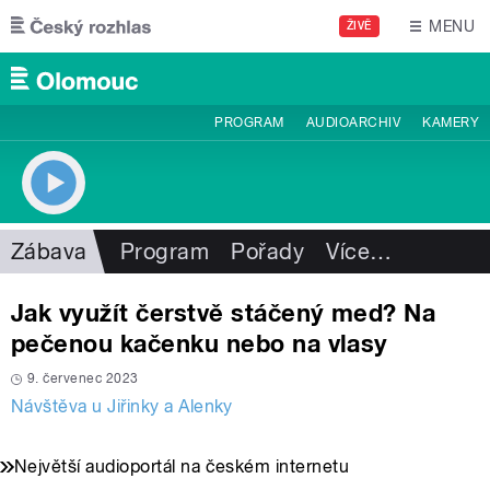
Přejít k hlavnímu obsahu
MENU
ŽIVĚ
PROGRAM
AUDIOARCHIV
KAMERY
Zábava
Program
Pořady
Více
…
Jak využít čerstvě stáčený med? Na
pečenou kačenku nebo na vlasy
9. červenec 2023
Návštěva u Jiřinky a Alenky
Největší audioportál na českém internetu