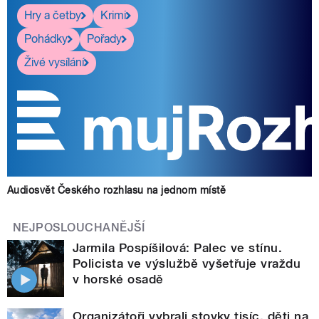
Hry a četby
Krimi
Pohádky
Pořady
Živé vysílání
Audiosvět Českého rozhlasu na jednom místě
NEJPOSLOUCHANĚJŠÍ
Jarmila Pospíšilová: Palec ve stínu.
Policista ve výslužbě vyšetřuje vraždu
v horské osadě
Organizátoři vybrali stovky tisíc, děti na