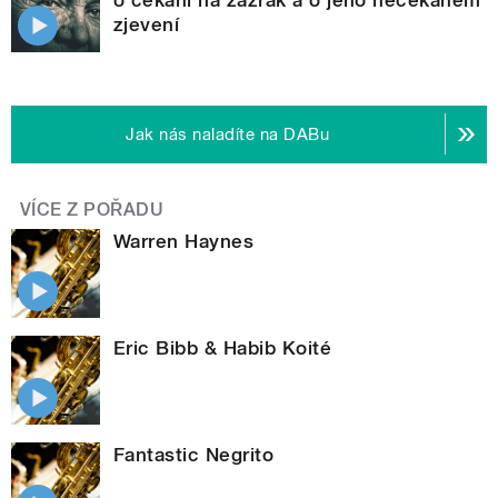
zjevení
Jak nás naladíte na DABu
VÍCE Z POŘADU
Warren Haynes
Eric Bibb & Habib Koité
Fantastic Negrito