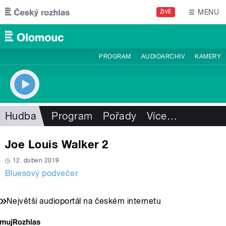
Přejít k hlavnímu obsahu
MENU
ŽIVĚ
PROGRAM
AUDIOARCHIV
KAMERY
Hudba
Program
Pořady
Více
…
Joe Louis Walker 2
12. duben 2019
Bluesový podvečer
Největší audioportál na českém internetu