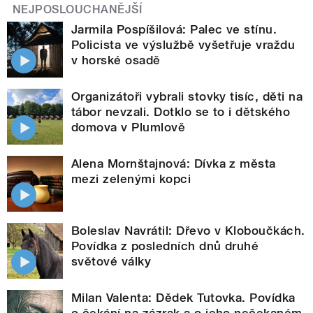
NEJPOSLOUCHANĚJŠÍ
Jarmila Pospíšilová: Palec ve stínu.
Policista ve výslužbě vyšetřuje vraždu
v horské osadě
Organizátoři vybrali stovky tisíc, děti na
tábor nevzali. Dotklo se to i dětského
domova v Plumlově
Alena Mornštajnová: Dívka z města
mezi zelenými kopci
Boleslav Navrátil: Dřevo v Kloboučkách.
Povídka z posledních dnů druhé
světové války
Milan Valenta: Dědek Tutovka. Povídka
o čekání na zázrak a o jeho nečekaném