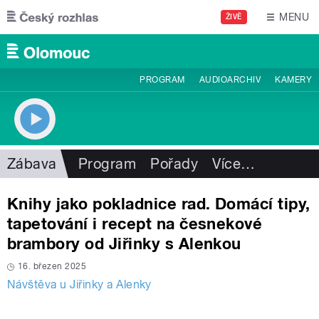
Přejít k hlavnímu obsahu
MENU
ŽIVĚ
PROGRAM
AUDIOARCHIV
KAMERY
Zábava
Program
Pořady
Více
…
Knihy jako pokladnice rad. Domácí tipy,
tapetování i recept na česnekové
brambory od Jiřinky s Alenkou
16. březen 2025
Návštěva u Jiřinky a Alenky