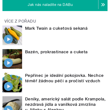
Jak nás naladíte na DABu
VÍCE Z POŘADU
Mark Twain a cuketová sekaná
Bazén, prokrastinace a cuketa
Pepřinec je ideální pokojovka. Nechce
téměř žádnou péči a pročistí vzduch
Deníky, americký salát podle Krampola,
nezdravá jídla a vanilková zmrzlina
u Jiřinky s Alenkou