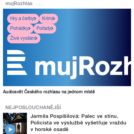
mujRozhlas
Hry a četby
Krimi
Pohádky
Pořady
Živé vysílání
Audiosvět Českého rozhlasu na jednom místě
NEJPOSLOUCHANĚJŠÍ
Jarmila Pospíšilová: Palec ve stínu.
Policista ve výslužbě vyšetřuje vraždu
v horské osadě