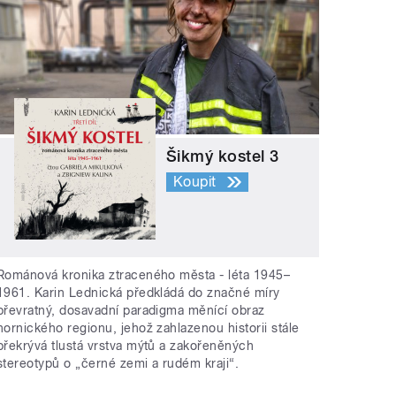
Šikmý kostel 3
Koupit
Románová kronika ztraceného města - léta 1945–
1961. Karin Lednická předkládá do značné míry
převratný, dosavadní paradigma měnící obraz
hornického regionu, jehož zahlazenou historii stále
překrývá tlustá vrstva mýtů a zakořeněných
stereotypů o „černé zemi a rudém kraji“.