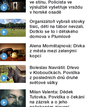
ve stínu. Policista ve
výslužbě vyšetřuje vraždu
v horské osadě
Organizátoři vybrali stovky
tisíc, děti na tábor nevzali.
Dotklo se to i dětského
domova v Plumlově
Alena Mornštajnová: Dívka
z města mezi zelenými
kopci
Boleslav Navrátil: Dřevo
v Kloboučkách. Povídka
z posledních dnů druhé
světové války
Milan Valenta: Dědek
Tutovka. Povídka o čekání
na zázrak a o jeho
nečekaném zjevení