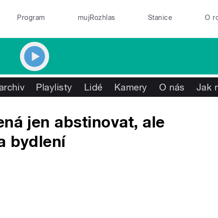
Program
mujRozhlas
Stanice
O r
archiv
Playlisty
Lidé
Kamery
O nás
Jak 
ná jen abstinovat, ale
a bydlení