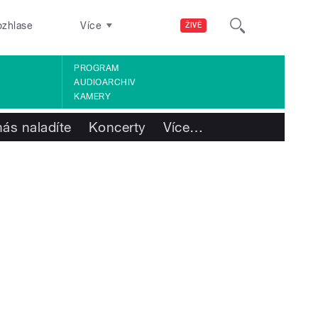
ozhlase
Více
ŽIVĚ
PROGRAM
AUDIOARCHIV
KAMERY
nás naladíte
Koncerty
Více
…