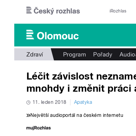
Přejít k hlavnímu obsahu
iRozhlas
Zdraví
Program
Pořady
Audio
Léčit závislost nezname
mnohdy i změnit práci 
11. leden 2018
Apatyka
Největší audioportál na českém internetu