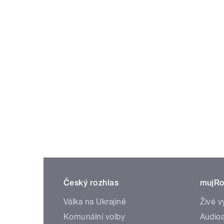
Český rozhlas
mujRo
Válka na Ukrajině
Živé v
Komunální volby
Audioa