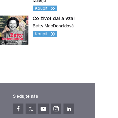
Matějů
Koupit
Co život dal a vzal
Betty MacDonaldová
Koupit
Sledujte nás