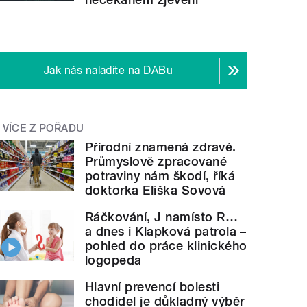
Jak nás naladíte na DABu
VÍCE Z POŘADU
Přírodní znamená zdravé.
Průmyslově zpracované
potraviny nám škodí, říká
doktorka Eliška Sovová
Ráčkování, J namísto R…
a dnes i Klapková patrola –
pohled do práce klinického
logopeda
Hlavní prevencí bolesti
chodidel je důkladný výběr