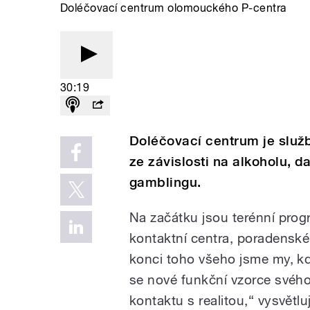
Doléčovací centrum olomouckého P-centra
30:19
Doléčovací centrum je služba
ze závislosti na alkoholu, 
gamblingu.
Na začátku jsou terénní prog
kontaktní centra, poradenské
konci toho všeho jsme my, kdy
se nové funkční vzorce své
kontaktu s realitou,“ vysvě