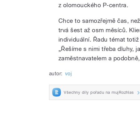
z olomouckého P-centra.
Chce to samozřejmě čas, než
trvá šest až osm měsíců. Klie
individuální. Řadu témat totiž
„Řešíme s nimi třeba dluhy, ja
zaměstnavatelem a podobně,
autor:
voj
Všechny díly pořadu na mujRozhlas