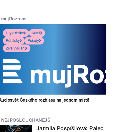
mujRozhlas
Hry a četby
Krimi
Pohádky
Pořady
Živé vysílání
Audiosvět Českého rozhlasu na jednom místě
NEJPOSLOUCHANĚJŠÍ
Jarmila Pospíšilová: Palec