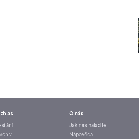
zhlas
O nás
ysílání
Jak nás naladíte
rchiv
Nápověda