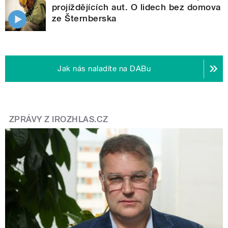
projíždějících aut. O lidech bez domova
ze Šternberska
Jak nás naladíte na DABu
ZPRÁVY Z IROZHLAS.CZ