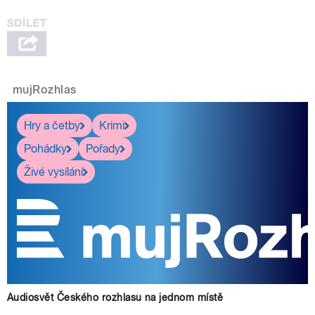
mujRozhlas
Hry a četby
Krimi
Pohádky
Pořady
Živé vysílání
Audiosvět Českého rozhlasu na jednom místě