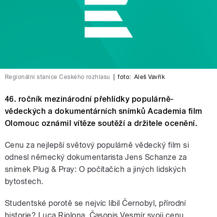
Regionální stanice Českého rozhlasu
|
foto:
Aleš Vavřík
46. ročník mezinárodní přehlídky populárně-
vědeckých a dokumentárních snímků Academia film
Olomouc oznámil vítěze soutěží a držitele ocenění.
Cenu za nejlepší světový populárně vědecký film si
odnesl německý dokumentarista Jens Schanze za
snímek Plug & Pray: O počítačích a jiných lidských
bytostech.
Studentské porotě se nejvíc líbil Černobyl, přírodní
historie? Luca Riolona. Časopis Vesmír svoji cenu