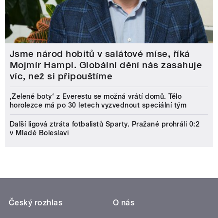
Jsme národ hobitů v salátové míse, říká
Mojmír Hampl. Globální dění nás zasahuje
víc, než si připouštíme
‚Zelené boty‘ z Everestu se možná vrátí domů. Tělo
horolezce má po 30 letech vyzvednout speciální tým
Další ligová ztráta fotbalistů Sparty. Pražané prohráli 0:2
v Mladé Boleslavi
Český rozhlas
O nás