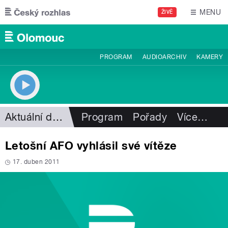
Přejít k hlavnímu obsahu
MENU
ŽIVĚ
PROGRAM
AUDIOARCHIV
KAMERY
Aktuální dění
Program
Pořady
Více
…
Letošní AFO vyhlásil své vítěze
17. duben 2011