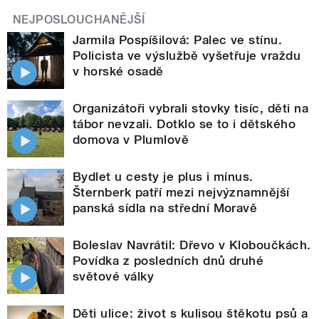
NEJPOSLOUCHANĚJŠÍ
Jarmila Pospíšilová: Palec ve stínu.
Policista ve výslužbě vyšetřuje vraždu
v horské osadě
Organizátoři vybrali stovky tisíc, děti na
tábor nevzali. Dotklo se to i dětského
domova v Plumlově
Bydlet u cesty je plus i mínus.
Šternberk patří mezi nejvýznamnější
panská sídla na střední Moravě
Boleslav Navrátil: Dřevo v Kloboučkách.
Povídka z posledních dnů druhé
světové války
Děti ulice: život s kulisou štěkotu psů a