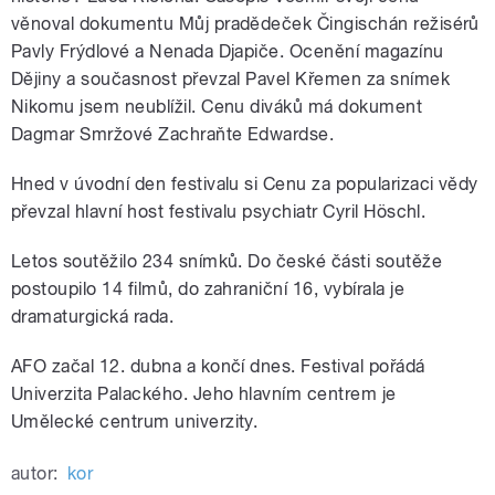
věnoval dokumentu Můj pradědeček Čingischán režisérů
Pavly Frýdlové a Nenada Djapiče. Ocenění magazínu
Dějiny a současnost převzal Pavel Křemen za snímek
Nikomu jsem neublížil. Cenu diváků má dokument
Dagmar Smržové Zachraňte Edwardse.
Hned v úvodní den festivalu si Cenu za popularizaci vědy
převzal hlavní host festivalu psychiatr Cyril Höschl.
Letos soutěžilo 234 snímků. Do české části soutěže
postoupilo 14 filmů, do zahraniční 16, vybírala je
dramaturgická rada.
AFO začal 12. dubna a končí dnes. Festival pořádá
Univerzita Palackého. Jeho hlavním centrem je
Umělecké centrum univerzity.
autor:
kor