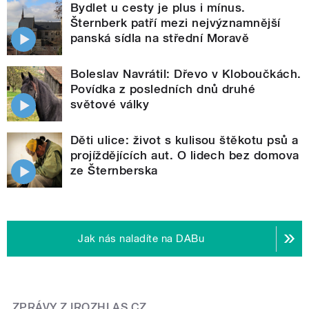
Bydlet u cesty je plus i mínus.
Šternberk patří mezi nejvýznamnější
panská sídla na střední Moravě
Boleslav Navrátil: Dřevo v Kloboučkách.
Povídka z posledních dnů druhé
světové války
Děti ulice: život s kulisou štěkotu psů a
projíždějících aut. O lidech bez domova
ze Šternberska
Jak nás naladíte na DABu
ZPRÁVY Z IROZHLAS.CZ