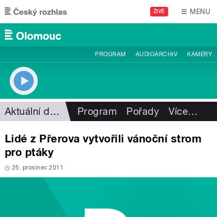
Přejít k hlavnímu obsahu
MENU
ŽIVĚ
PROGRAM
AUDIOARCHIV
KAMERY
Aktuální dění
Program
Pořady
Více
…
Lidé z Přerova vytvořili vánoční strom
pro ptáky
25. prosinec 2011