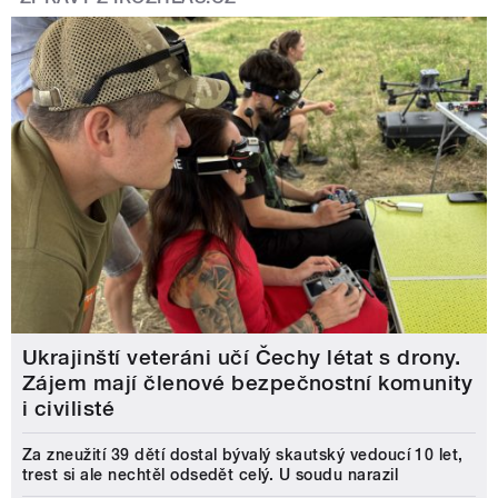
Ukrajinští veteráni učí Čechy létat s drony.
Zájem mají členové bezpečnostní komunity
i civilisté
Za zneužití 39 dětí dostal bývalý skautský vedoucí 10 let,
trest si ale nechtěl odsedět celý. U soudu narazil