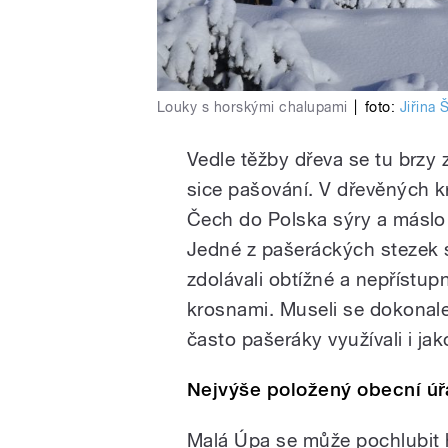
Louky s horskými chalupami
|
foto:
Jiřina
Vedle těžby dřeva se tu brzy 
sice pašování. V dřevěných k
Čech do Polska sýry a máslo 
Jedné z pašeráckých stezek s
zdolávali obtížné a nepřístup
krosnami. Museli se dokonale 
často pašeráky využívali i ja
Nejvýše položený obecní úřa
Malá Úpa se může pochlubit h