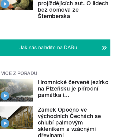
projíždějících aut. O lidech
bez domova ze
Šternberska
Jak nás naladíte na DABu
VÍCE Z POŘADU
Hromnické červené jezírko
na Plzeňsku je přírodní
památka i...
Zámek Opočno ve
východních Čechách se
chlubí palmovým
skleníkem a vzácnými
dřevinami