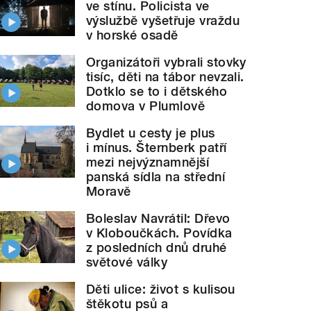
ve stínu. Policista ve
výslužbě vyšetřuje vraždu
v horské osadě
Organizátoři vybrali stovky
tisíc, děti na tábor nevzali.
Dotklo se to i dětského
domova v Plumlově
Bydlet u cesty je plus
i mínus. Šternberk patří
mezi nejvýznamnější
panská sídla na střední
Moravě
Boleslav Navrátil: Dřevo
v Kloboučkách. Povídka
z posledních dnů druhé
světové války
Děti ulice: život s kulisou
štěkotu psů a