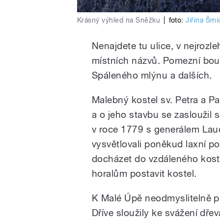
Krásný výhled na Sněžku
|
foto:
Jiřina Šm
Nenajdete tu ulice, v nejrozleh
místních názvů. Pomezní bou
Spáleného mlýnu a dalších.
Malebný kostel sv. Petra a P
a o jeho stavbu se zasloužil 
v roce 1779 s generálem Laud
vysvětlovali poněkud laxní p
docházet do vzdáleného koste
horalům postavit kostel.
K Malé Úpě neodmyslitelně pa
Dříve sloužily ke svážení dře