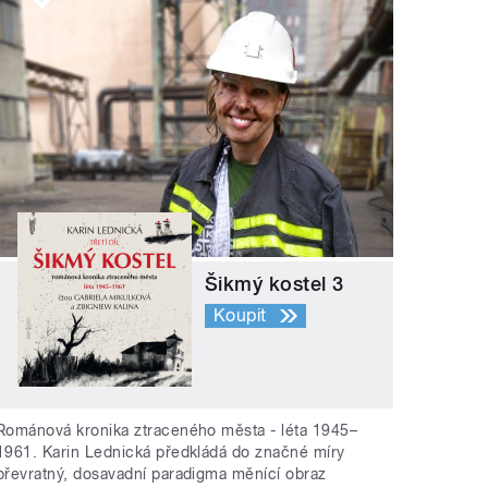
Šikmý kostel 3
Koupit
Románová kronika ztraceného města - léta 1945–
1961. Karin Lednická předkládá do značné míry
převratný, dosavadní paradigma měnící obraz