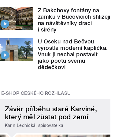
Z Bakchovy fontány na
zámku v Bučovicích shlížejí
na návštěvníky draci
i sirény
U Oseku nad Bečvou
vyrostla moderní kaplička.
Vnuk ji nechal postavit
jako poctu svému
dědečkovi
E-SHOP ČESKÉHO ROZHLASU
Závěr příběhu staré Karviné,
který měl zůstat pod zemí
Karin Lednická, spisovatelka