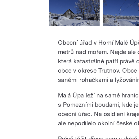
Obecní úřad v Horní Malé Úp
metrů nad mořem. Nejde ale o
která katastrálně patří právě
obce v okrese Trutnov. Obce 
saněmi rohačkami a lyžování
Malá Úpa leží na samé hranici
s Pomezními boudami, kde je 
obecní úřad. Na osídlení kra
ale nepodílelo okolní české o
Právě těžit dřevo sem v době r