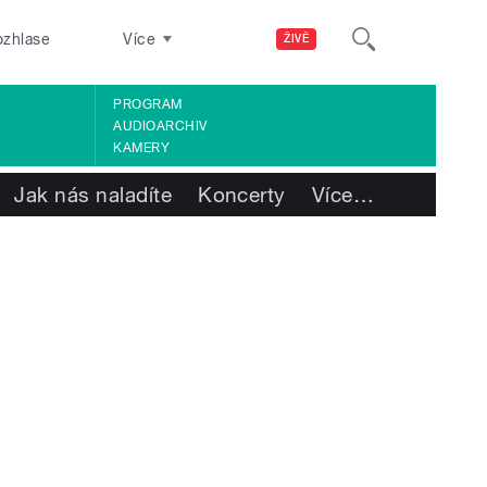
ozhlase
Více
ŽIVĚ
PROGRAM
AUDIOARCHIV
KAMERY
Jak nás naladíte
Koncerty
Více
…