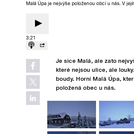
Malá Úpa je nejvýše položenou obcí u nás. V její
3:21
Je sice Malá, ale zato nejv
které nejsou ulice, ale louk
boudy. Horní Malá Úpa, kter
položená obec u nás.