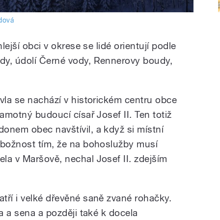
ídová
lejší obci v okrese se lidé orientují podle
dy, údolí Černé vody, Rennerovy boudy,
avla se nachází v historickém centru obce
samotný budoucí císař Josef II. Ten totiž
onem obec navštívil, a když si místní
obožnost tím, že na bohoslužby musí
la v Maršově, nechal Josef II. zdejším
tří i velké dřevěné saně zvané rohačky.
va a sena a později také k docela