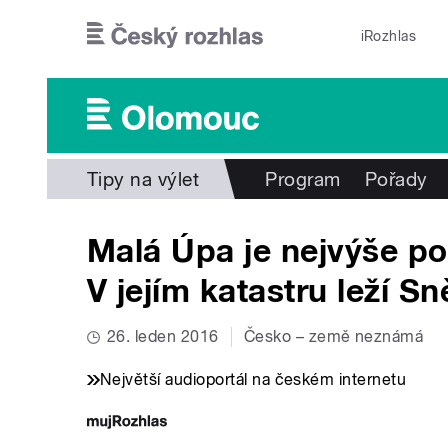
Přejít k hlavnímu obsahu
iRozhlas
Tipy na výlet
Program
Pořady
Malá Úpa je nejvýše po
V jejím katastru leží S
26. leden 2016
Česko – země neznámá
Největší audioportál na českém internetu