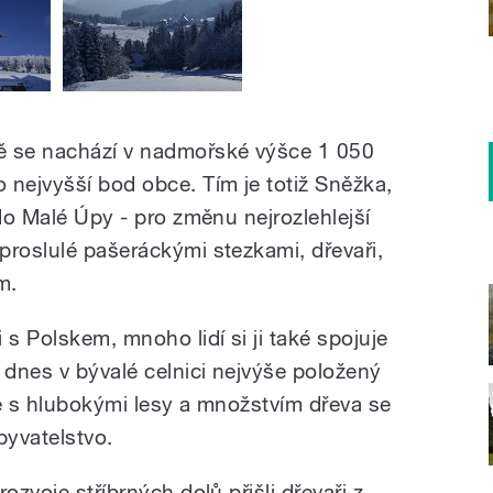
ě se nachází v nadmořské výšce 1 050
 nejvyšší bod obce. Tím je totiž Sněžka,
 do Malé Úpy - pro změnu nejrozlehlejší
proslulé pašeráckými stezkami, dřevaři,
m.
 s Polskem, mnoho lidí si ji také spojuje
dnes v bývalé celnici nejvýše položený
je s hlubokými lesy a množstvím dřeva se
byvatelstvo.
ozvoje stříbrných dolů přišli dřevaři z