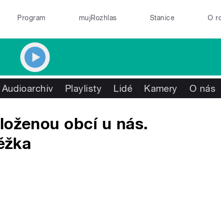
Program
mujRozhlas
Stanice
O r
Audioarchiv
Playlisty
Lidé
Kamery
O nás
loženou obcí u nás.
něžka