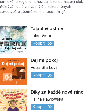
hornického regionu, jehož zahlazenou historii stále
překrývá tlustá vrstva mýtů a zakořeněných
stereotypů o „černé zemi a rudém kraji“.
Tajuplný ostrov
Jules Verne
Koupit
Dej mi pokoj
Petra Štarková
Koupit
Díky za každé nové ráno
Halina Pawlowská
Koupit