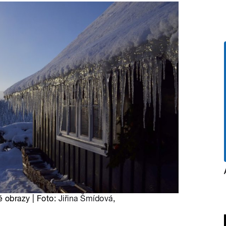
 obrazy | Foto:
Jiřina Šmídová
,