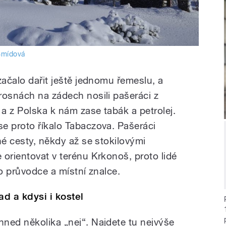
 Šmídová
začalo dařit ještě jednomu řemeslu, a
rosnách na zádech nosili pašeráci z
a z Polska k nám zase tabák a petrolej.
e proto říkalo Tabaczova. Pašeráci
né cesty, někdy až se stokilovými
orientovat v terénu Krkonoš, proto lidé
ko průvodce a místní znalce.
d a kdysi i kostel
ned několika „nej“. Najdete tu nejvýše