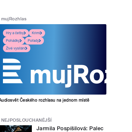
mujRozhlas
Hry a četby
Krimi
Pohádky
Pořady
Živé vysílání
Audiosvět Českého rozhlasu na jednom místě
NEJPOSLOUCHANĚJŠÍ
Jarmila Pospíšilová: Palec