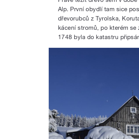
Alp. První obydlí tam sice po
dřevorubců z Tyrolska, Korut
kácení stromů, po kterém se 
1748 byla do katastru připsá