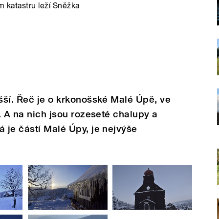
m katastru leží Sněžka
yšší. Řeč je o krkonošské Malé Úpě, ve
y. A na nich jsou rozeseté chalupy a
á je částí Malé Úpy, je nejvýše