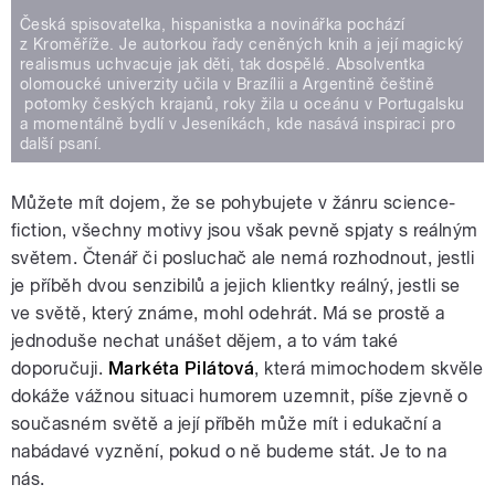
Česká spisovatelka, hispanistka a novinářka pochází
z Kroměříže. Je autorkou řady ceněných knih a její magický
realismus uchvacuje jak děti, tak dospělé. Absolventka
olomoucké univerzity učila v Brazílii a Argentině češtině
potomky českých krajanů, roky žila u oceánu v Portugalsku
a momentálně bydlí v Jeseníkách, kde nasává inspiraci pro
další psaní.
Můžete mít dojem, že se pohybujete v žánru science-
fiction, všechny motivy jsou však pevně spjaty s reálným
světem. Čtenář či posluchač ale nemá rozhodnout, jestli
je příběh dvou senzibilů a jejich klientky reálný, jestli se
ve světě, který známe, mohl odehrát. Má se prostě a
jednoduše nechat unášet dějem, a to vám také
doporučuji.
Markéta Pilátová
, která mimochodem skvěle
dokáže vážnou situaci humorem uzemnit, píše zjevně o
současném světě a její příběh může mít i edukační a
nabádavé vyznění, pokud o ně budeme stát. Je to na
nás.