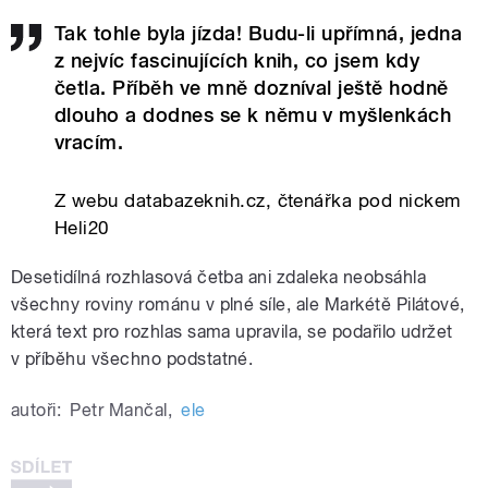
Tak tohle byla jízda! Budu-li upřímná, jedna
z nejvíc fascinujících knih, co jsem kdy
četla. Příběh ve mně dozníval ještě hodně
dlouho a dodnes se k němu v myšlenkách
vracím.
Z webu databazeknih.cz, čtenářka pod nickem
Heli20
Desetidílná rozhlasová četba ani zdaleka neobsáhla
všechny roviny románu v plné síle, ale Markétě Pilátové,
která text pro rozhlas sama upravila, se podařilo udržet
v příběhu všechno podstatné.
autoři:
Petr Mančal
,
ele