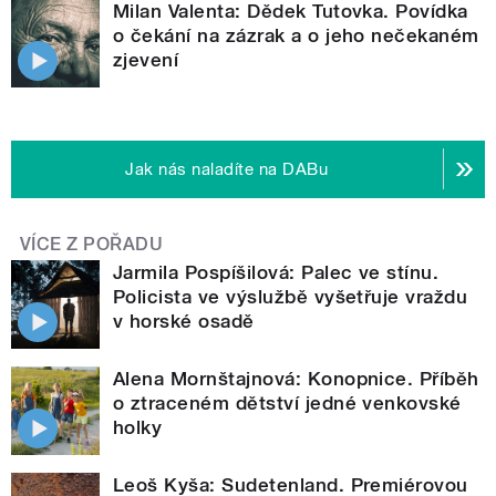
Milan Valenta: Dědek Tutovka. Povídka
o čekání na zázrak a o jeho nečekaném
zjevení
Jak nás naladíte na DABu
VÍCE Z POŘADU
Jarmila Pospíšilová: Palec ve stínu.
Policista ve výslužbě vyšetřuje vraždu
v horské osadě
Alena Mornštajnová: Konopnice. Příběh
o ztraceném dětství jedné venkovské
holky
Leoš Kyša: Sudetenland. Premiérovou