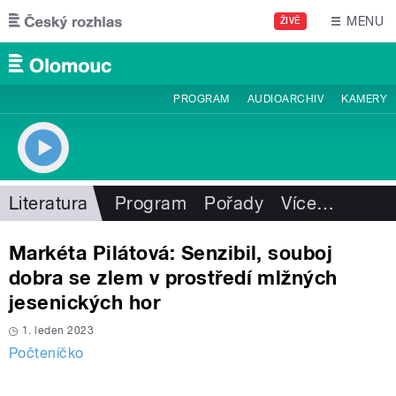
Přejít k hlavnímu obsahu
MENU
ŽIVĚ
PROGRAM
AUDIOARCHIV
KAMERY
Literatura
Program
Pořady
Více
…
Markéta Pilátová: Senzibil, souboj
dobra se zlem v prostředí mlžných
jesenických hor
1. leden 2023
Počteníčko