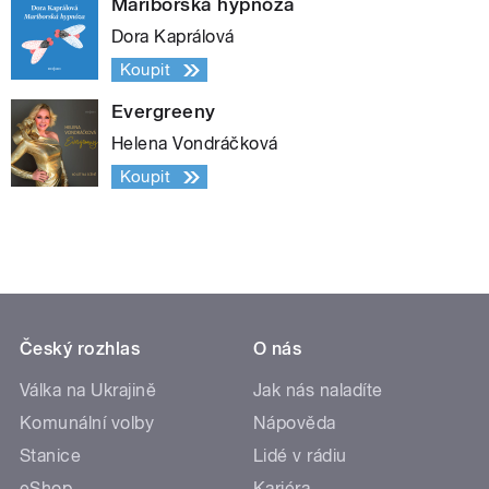
Mariborská hypnóza
Dora Kaprálová
Koupit
Evergreeny
Helena Vondráčková
Koupit
Český rozhlas
O nás
Válka na Ukrajině
Jak nás naladíte
Komunální volby
Nápověda
Stanice
Lidé v rádiu
eShop
Kariéra