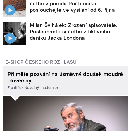
četbu v pořadu Počteníčko
poslouchejte ve vysílání od 6. října
Milan Švihálek: Zrození spisovatele.
Poslechněte si četbu z fiktivního
deníku Jacka Londona
E-SHOP ČESKÉHO ROZHLASU
Přijměte pozvání na úsměvný doušek moudré
člověčiny.
František Novotný, moderátor