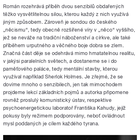
Román rozehrává příběh dvou senzibilů obdařených
těžko vysvětlitelnou silou, kterou každý z nich využívá
jiným způsobem. Zároveň je sondou do českého
„něcismu“, tedy obecně rozšířené víry v „něco“ vyššího,
jež se neváže na tradiční náboženství a církve, ale také
příběhem urputného a věčného boje dobra se zlem.
Značná část děje se odehrává mimo hmatatelnou realitu,
v jakýsi paralelních světech, a dostaneme se i do
paměťového paláce, tedy mentální stavby, kterou
využíval například Sherlok Holmes. Je zřejmé, že se
dovíme mnoho o senzibilech, jen tak mimochodem
projdeme lekcí základních pojmů a autorka připomene
rovněž proslulý komunistický ústav, respektive
psychoenergetickou laboratoř Františka Kahudy, jejíž
pokusy byly režimem podporovány, neboť ovládnout
mysl poddaných je cílem každého tyrana.