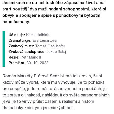
Jeseníkách se do nelítostného zápasu na život a na
smrt pouštějí dva muži nadaní schopnostmi, které si
obvykle spojujeme spíše s pohádkovými bytostmi
nebo šamany.
Účinkuje:
Kamil Halbich
Dramaturgie:
Eva Lenartová
Zvukový mistr:
Tomáš Gsöllhofer
Zvuková spolupráce:
Jakub Rataj
Režie:
Petr Mančal
Premiéra:
30. 10. 2022
Román Markéty Pilátové Senzibil má tolik rovin, že si
každý může vybrat, která mu vyhovuje. Je to pohádka
pro dospělé, je to román o lásce v mnoha podobách, je
to zpráva o jinakosti, nahlédnutí do světa paranormálních
jevů, je to vířivý průlet časem s reáliemi a historií
dramaticky krásných jesenických hor.