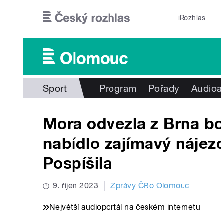
Přejít k hlavnímu obsahu
iRozhlas
Sport
Program
Pořady
Audioa
Mora odvezla z Brna b
nabídlo zajímavý náje
Pospíšila
9. říjen 2023
Zprávy ČRo Olomouc
Největší audioportál na českém internetu