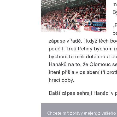
m
B
„
b
zápase v řadě, i když těch b
poučit. Třetí třetiny bychom 
bychom to měli dotáhnout do
Hanáků na to, že Olomouc se v
které přišla v oslabení tří p
hrací doby.
Další zápas sehrají Hanáci v 
Chcete mít zprávy (nejen) z vašeho 