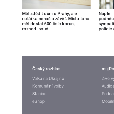
Měl zdědit dům u Prahy, ale
Naplnil
notářka nenašla závěť. Místo toho
podněco
měl dostat 600 tisíc korun,
sympati
rozhodl soud
policie
Český rozhlas
mujRo
Válka na Ukrajině
Živé v
Komunální volby
Audioa
Stanice
Podca
eShop
Mobiln