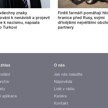
 všechny znaky
Finští farmáři pomáhají hlí
vání k nenávisti a projevil
hranice před Rusy, svými
e k nacismu, napsala
dřívějšími největšími obc
 o Turkovi
partnery
zhlas
O nás
ysílání
Jak nás naladíte
rchiv
Nápověda
sty
Lidé v rádiu
í aplikace
Kariéra
Kontakt