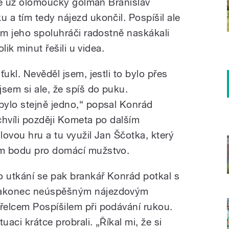
 se už olomoucký gólman Branislav
 a tím tedy nájezd ukončil. Pospíšil ale
ém jeho spoluhráči radostně naskákali
olik minut řešili u videa.
ukl. Nevěděl jsem, jestli to bylo přes
sem si ale, že spíš do puku.
bylo stejně jedno,“ popsal Konrád
 chvíli později Kometa po dalším
ovou hru a tu využil Jan Ščotka, který
ém bodu pro domácí mužstvo.
o utkání se pak brankář Konrád potkal s
akonec neúspěšným nájezdovým
třelcem Pospíšilem při podávání rukou.
tuaci krátce probrali. „Říkal mi, že si