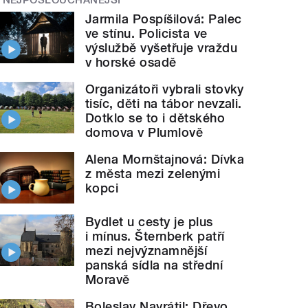
Jarmila Pospíšilová: Palec
ve stínu. Policista ve
výslužbě vyšetřuje vraždu
v horské osadě
Organizátoři vybrali stovky
tisíc, děti na tábor nevzali.
Dotklo se to i dětského
domova v Plumlově
Alena Mornštajnová: Dívka
z města mezi zelenými
kopci
Bydlet u cesty je plus
i mínus. Šternberk patří
mezi nejvýznamnější
panská sídla na střední
Moravě
Boleslav Navrátil: Dřevo