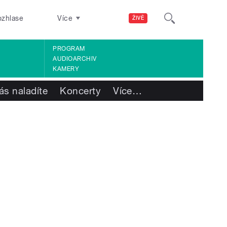
ozhlase
Více
ŽIVĚ
PROGRAM
AUDIOARCHIV
KAMERY
ás naladíte
Koncerty
Více
…