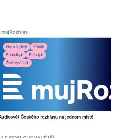
mujRozhlas
Hry a četby
Krimi
Pohádky
Pořady
Živé vysílání
Audiosvět Českého rozhlasu na jednom místě
NEJPOSLOUCHANĚJŠÍ