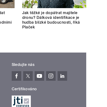
dat
Jak těžké je dopátrat majitele
dronu? Dálková identifikace je
hodními
hudba blízké budoucnosti, říká
Plaček
Sledujte nás
Certifikováno