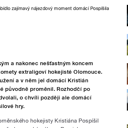
abídlo zajímavý nájezdový moment domácí Pospíšila
ckým a nakonec nešťastným koncem
Komety extraligoví hokejisté Olomouce.
oužení a v něm jel domácí Kristián
teré původně proměnil. Rozhodčí po
dvolali, o chvíli později ale domácí
ilové hry.
 brněnského hokejisty Kristiána Pospíšil