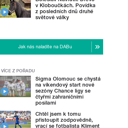
v Kloboučkách. Povídka
z posledních dnů druhé
světové války
Jak nás naladíte na DABu
VÍCE Z POŘADU
Sigma Olomouc se chystá
na víkendový start nové
sezóny Chance ligy se
čtyřmi zahraničními
posilami
Chtěl jsem k tomu
přistoupit zodpovědně,
vrací se fotbalista Kliment