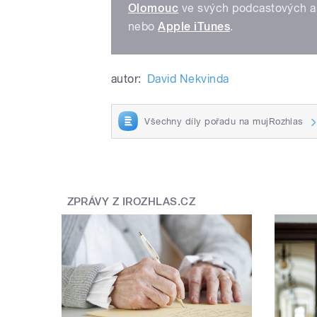
Olomouc
ve svých podcastových a
nebo
Apple iTunes
.
autor:
David Nekvinda
Všechny díly pořadu na mujRozhlas
ZPRÁVY Z IROZHLAS.CZ