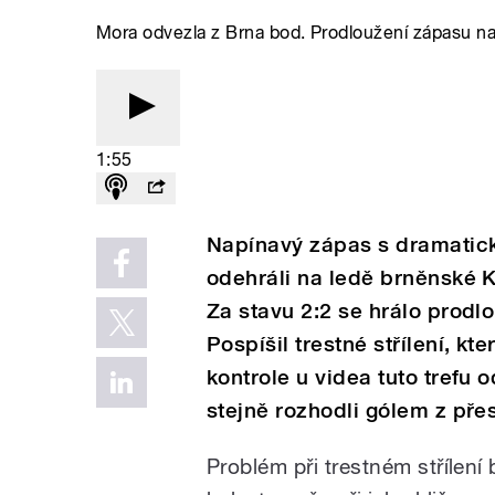
Mora odvezla z Brna bod. Prodloužení zápasu n
1:55
Napínavý zápas s dramati
odehráli na ledě brněnské 
Za stavu 2:2 se hrálo prodl
Pospíšil trestné střílení, k
kontrole u videa tuto trefu o
stejně rozhodli gólem z přes
Problém při trestném střílení