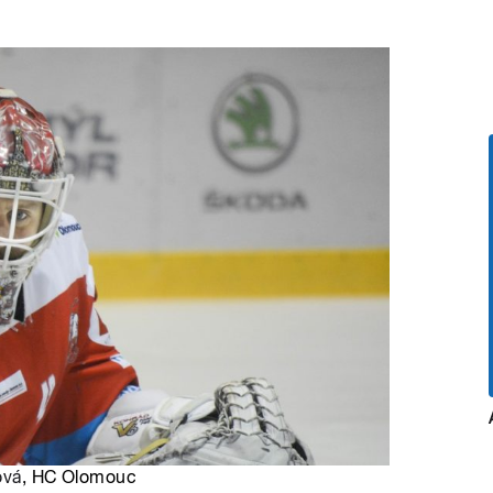
ová
, HC Olomouc