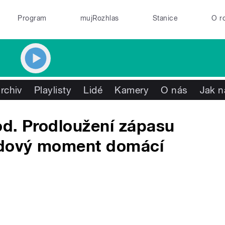
Program
mujRozhlas
Stanice
O r
rchiv
Playlisty
Lidé
Kamery
O nás
Jak n
od. Prodloužení zápasu
zdový moment domácí