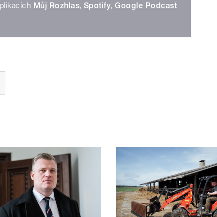
plikacích
Můj Rozhlas
,
Spotify
,
Google Podcast