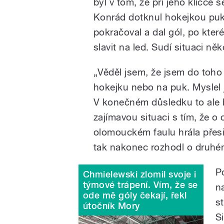
byl v tom, že při jeho kličce
Konrád dotknul hokejkou puku
pokračoval a dal gól, po kter
slavit na led. Sudí situaci něk
„Věděl jsem, že jsem do toho ť
hokejku nebo na puk. Myslel j
V konečném důsledku to ale 
zajímavou situaci s tím, že o
olomouckém faulu hrála přesil
tak nakonec rozhodl o druh
P
Chmielewski zlomil svoje i
týmové trápení. Vím, že se
n
ode mě góly čekají, řekl
s
útočník Mory
Si