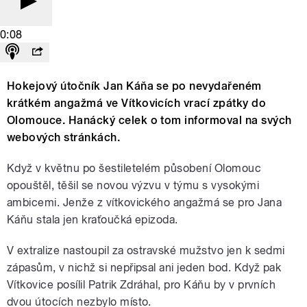
0:08
Hokejový útočník Jan Káňa se po nevydařeném
krátkém angažmá ve Vítkovicích vrací zpátky do
Olomouce. Hanácký celek o tom informoval na svých
webových stránkách.
Když v květnu po šestiletelém působení Olomouc
opouštěl, těšil se novou výzvu v týmu s vysokými
ambicemi. Jenže z vítkovického angažmá se pro Jana
Káňu stala jen kraťoučká epizoda.
V extralize nastoupil za ostravské mužstvo jen k sedmi
zápasům, v nichž si nepřipsal ani jeden bod. Když pak
Vítkovice posílil Patrik Zdráhal, pro Káňu by v prvních
dvou útocích nezbylo místo.