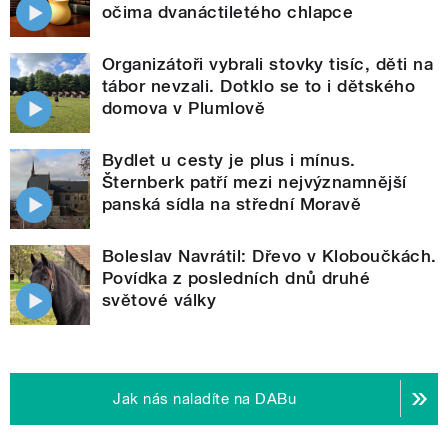
očima dvanáctiletého chlapce
Organizátoři vybrali stovky tisíc, děti na
tábor nevzali. Dotklo se to i dětského
domova v Plumlově
Bydlet u cesty je plus i mínus.
Šternberk patří mezi nejvýznamnější
panská sídla na střední Moravě
Boleslav Navrátil: Dřevo v Kloboučkách.
Povídka z posledních dnů druhé
světové války
Jak nás naladíte na DABu