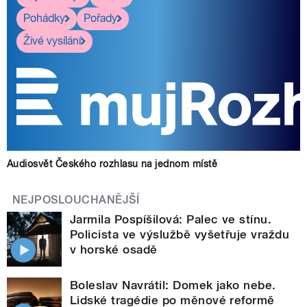
Pohádky
Pořady
Živé vysílání
Audiosvět Českého rozhlasu na jednom místě
NEJPOSLOUCHANĚJŠÍ
Jarmila Pospíšilová: Palec ve stínu.
Policista ve výslužbě vyšetřuje vraždu
v horské osadě
Boleslav Navrátil: Domek jako nebe.
Lidské tragédie po měnové reformě