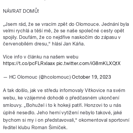
NÁVRAT DOMŮ!
„Jsem rád, že se vracím zpět do Olomouce. Jednání byla
velmi rychlá a těší mě, že se naše společné cesty opět
spojily. Doufám, že co nejdříve naskočím do zápasu v
červenobílém dresu,“ hlásí Jan Káňa.
Více info v článku na našem webu
https://t.co/pcFLRxlaax
pic.twitter.com/iG8mKLXQtX
— HC Olomouc (@hcolomouc)
October 19, 2023
A tak došlo, jak ve středu infomovaly Vítkovice na svém
webu, ke vzájemné dohodě o předčasném ukončení
smlouvy.
„Bohužel i to k hokeji patří. Honzovi to u nás
úplně nesedlo. Jeho herní vytížení nebylo takové, jaké
bychom si my i on představovali,“ okomentoval sportovní
ředitel klubu Roman Šimíček.