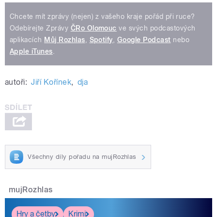
Chcete mít zprávy (nejen) z vašeho kraje pořád při ruce?
Odebírejte Zprávy
ČRo Olomouc
ve svých podcastových
aplikacích
Můj Rozhlas
,
Spotify
,
Google Podcast
nebo
Apple iTunes
.
autoři:
Jiří Kořínek
,
dja
Všechny díly pořadu na mujRozhlas
mujRozhlas
Hry a četby
Krimi