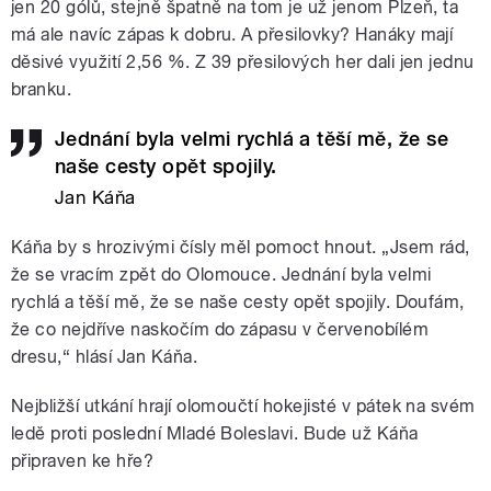
jen 20 gólů, stejně špatně na tom je už jenom Plzeň, ta
má ale navíc zápas k dobru. A přesilovky? Hanáky mají
děsivé využití 2,56 %. Z 39 přesilových her dali jen jednu
branku.
Jednání byla velmi rychlá a těší mě, že se
naše cesty opět spojily.
Jan Káňa
Káňa by s hrozivými čísly měl pomoct hnout. „Jsem rád,
že se vracím zpět do Olomouce. Jednání byla velmi
rychlá a těší mě, že se naše cesty opět spojily. Doufám,
že co nejdříve naskočím do zápasu v červenobílém
dresu,“ hlásí Jan Káňa.
Nejbližší utkání hrají olomoučtí hokejisté v pátek na svém
ledě proti poslední Mladé Boleslavi. Bude už Káňa
připraven ke hře?