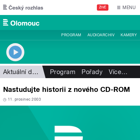
Přejít k hlavnímu obsahu
MENU
ŽIVĚ
PROGRAM
AUDIOARCHIV
KAMERY
Aktuální dění
Program
Pořady
Více
…
Nastudujte historii z nového CD-ROM
11. prosinec 2003