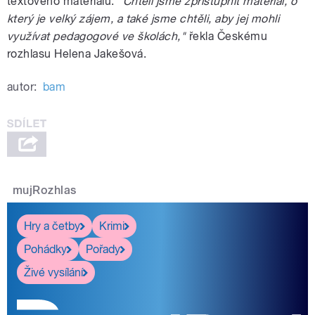
textového materiálu.
"Chtěli jsme zpřístupnit materiál, o
který je velký zájem, a také jsme chtěli, aby jej mohli
využívat pedagogové ve školách,"
řekla Českému
rozhlasu Helena Jakešová.
autor:
bam
mujRozhlas
Hry a četby
Krimi
Pohádky
Pořady
Živé vysílání