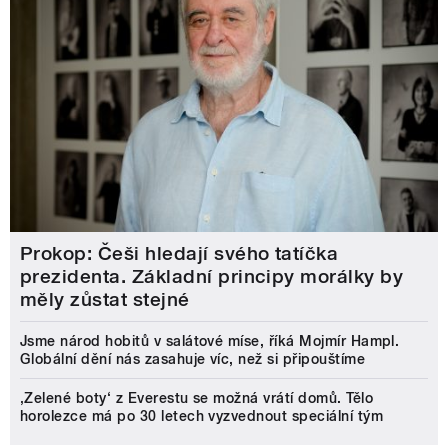
Prokop: Češi hledají svého tatíčka
prezidenta. Základní principy morálky by
měly zůstat stejné
Jsme národ hobitů v salátové míse, říká Mojmír Hampl.
Globální dění nás zasahuje víc, než si připouštíme
‚Zelené boty‘ z Everestu se možná vrátí domů. Tělo
horolezce má po 30 letech vyzvednout speciální tým