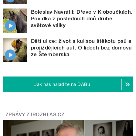
Boleslav Navrátil: Dřevo v Kloboučkách.
Povídka z posledních dnů druhé
světové války
Děti ulice: život s kulisou štěkotu psů a
projíždějících aut. O lidech bez domova
ze Šternberska
Jak nás naladíte na DABu
ZPRÁVY Z IROZHLAS.CZ