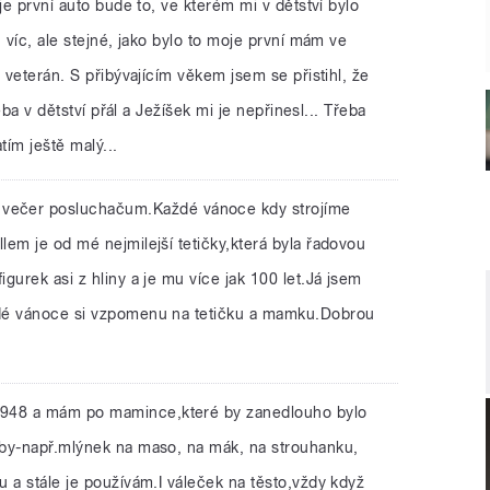
je první auto bude to, ve kterém mi v dětství bylo
 víc, ale stejné, jako bylo to moje první mám ve
 veterán. S přibývajícím věkem jsem se přistihl, že
řeba v dětství přál a Ježíšek mi je nepřinesl... Třeba
atím ještě malý...
 večer posluchačum.Každé vánoce kdy strojíme
em je od mé nejmilejší tetičky,která byla řadovou
gurek asi z hliny a je mu více jak 100 let.Já jsem
dé vánoce si vzpomenu na tetičku a mamku.Dobrou
1948 a mám po mamince,které by zanedlouho bylo
eby-např.mlýnek na maso, na mák, na strouhanku,
 a stále je používám.I váleček na těsto,vždy když