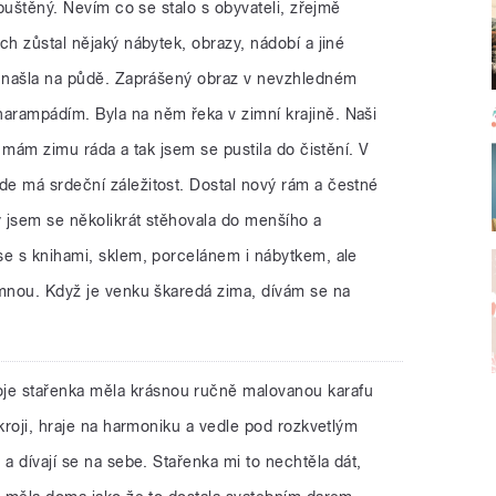
opuštěný. Nevím co se stalo s obyvateli, zřejmě
ch zůstal nějaký nábytek, obrazy, nádobí a jiné
k našla na půdě. Zaprášený obraz v nevzhledném
rampádím. Byla na něm řeka v zimní krajině. Naši
á mám zimu ráda a tak jsem se pustila do čistění. V
e má srdeční záležitost. Dostal nový rám a čestné
 jsem se několikrát stěhovala do menšího a
se s knihami, sklem, porcelánem i nábytkem, ale
 mnou. Když je venku škaredá zima, dívám se na
je stařenka měla krásnou ručně malovanou karafu
 kroji, hraje na harmoniku a vedle pod rozkvetlým
 a dívají se na sebe. Stařenka mi to nechtěla dát,