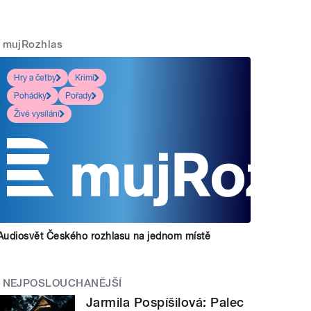
mujRozhlas
Hry a četby
Krimi
Pohádky
Pořady
Živé vysílání
Audiosvět Českého rozhlasu na jednom místě
NEJPOSLOUCHANĚJŠÍ
Jarmila Pospíšilová: Palec