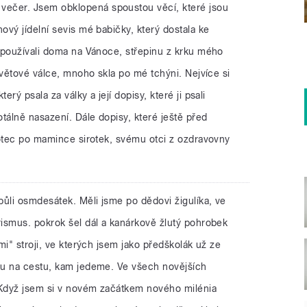
 večer. Jsem obklopená spoustou věcí, které jsou
vý jídelní sevis mé babičky, který dostala ke
 používali doma na Vánoce, střepinu z krku mého
světové válce, mnoho skla po mé tchýni. Nejvíce si
rý psala za války a její dopisy, které ji psali
tálně nasazení. Dále dopisy, které ještě před
 otec po mamince sirotek, svému otci z ozdravovny
 půli osmdesátek. Měli jsme po dědovi žigulíka, ve
ismus. pokrok šel dál a kanárkově žlutý pohrobek
mi" stroji, ve kterých jsem jako předškolák už ze
du na cestu, kam jedeme. Ve všech novějších
 Když jsem si v novém začátkem nového milénia