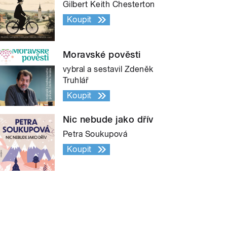
Gilbert Keith Chesterton
Koupit
Moravské pověsti
vybral a sestavil Zdeněk
Truhlář
Koupit
Nic nebude jako dřív
Petra Soukupová
Koupit