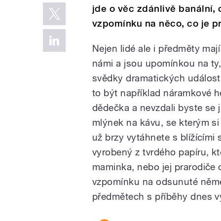
jde o věc zdánlivě banální,
vzpomínku na něco, co je p
Nejen lidé ale i předměty mají
námi a jsou upomínkou na ty,
svědky dramatických událost
to být například náramkové 
dědečka a nevzdali byste se j
mlýnek na kávu, se kterým s
už brzy vytáhnete s blížícími
vyrobený z tvrdého papíru, k
maminka, nebo jej prarodiče 
vzpomínku na odsunuté něme
předmětech s příběhy dnes v