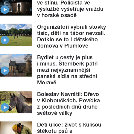
ve stínu. Policista ve
výslužbě vyšetřuje vraždu
v horské osadě
Organizátoři vybrali stovky
tisíc, děti na tábor nevzali.
Dotklo se to i dětského
domova v Plumlově
Bydlet u cesty je plus
i mínus. Šternberk patří
mezi nejvýznamnější
panská sídla na střední
Moravě
Boleslav Navrátil: Dřevo
v Kloboučkách. Povídka
z posledních dnů druhé
světové války
Děti ulice: život s kulisou
štěkotu psů a