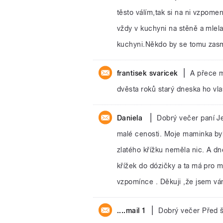
těsto válím,tak si na ni vzpom
vždy v kuchyni na stěně a mlela
kuchyni.Někdo by se tomu zasm
|
frantisek svaricek
A přece m
dvěsta roků starý dneska ho vla
|
Daniela
Dobrý večer paní 
malé cenosti. Moje maminka by
zlatého křížku neměla nic. A dn
křížek do dózičky a ta má pro 
vzpomínce . Děkuji ,že jsem vá
|
....mail 1
Dobrý večer Před š