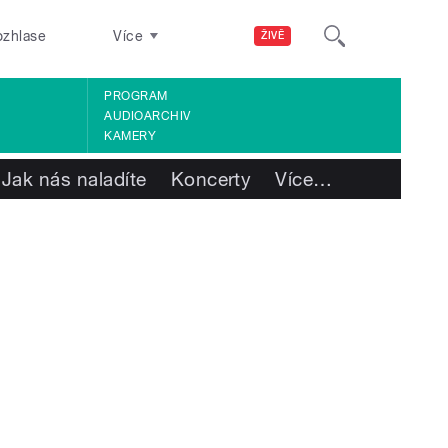
ozhlase
Více
ŽIVĚ
PROGRAM
AUDIOARCHIV
KAMERY
Jak nás naladíte
Koncerty
Více
…