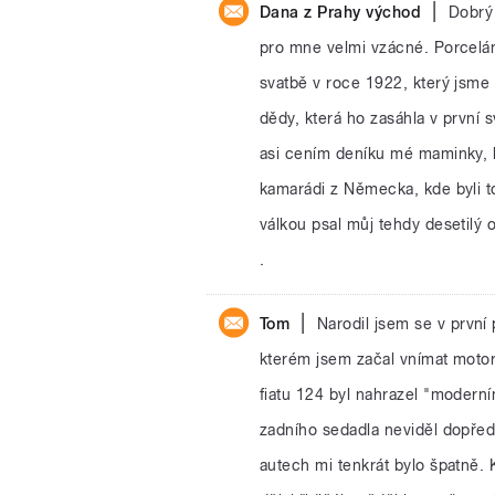
|
Dana z Prahy východ
Dobrý
pro mne velmi vzácné. Porceláno
svatbě v roce 1922, který jsme
dědy, která ho zasáhla v první 
asi cením deníku mé maminky, kte
kamarádi z Německa, kde byli to
válkou psal můj tehdy desetilý
.
|
Tom
Narodil jsem se v první
kterém jsem začal vnímat motor
fiatu 124 byl nahrazel "moderní
zadního sedadla neviděl dopře
autech mi tenkrát bylo špatně.