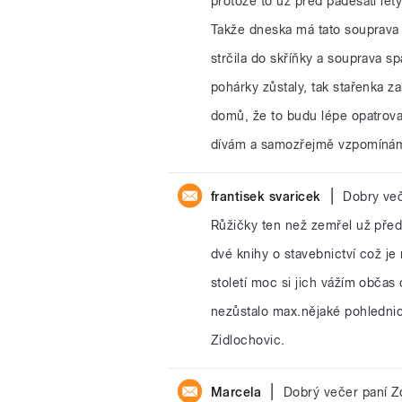
protože to už před padesáti lé
Takže dneska má tato souprava u
strčila do skříňky a souprava sp
pohárky zůstaly, tak stařenka z
domů, že to budu lépe opatrovat
dívám a samozřejmě vzpomíná
|
frantisek svaricek
Dobry več
Růžičky ten než zemřel už před
dvé knihy o stavebnictví což je
století moc si jich vážím občas
nezůstalo max.nějaké pohlednic
Zidlochovic.
|
Marcela
Dobrý večer paní Z