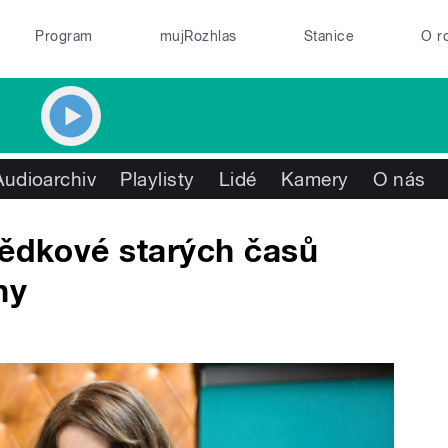
Program
mujRozhlas
Stanice
O r
Audioarchiv
Playlisty
Lidé
Kamery
O nás
vědkové starých časů
hy