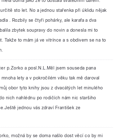
ty měla doma jako že to dostala svatebním darem.
rčitě sto let. No a jednou stařenka při úklidu nějak
adla . Rozbily se čtyři pohárky, ale karafa a dva
abalila zbytek soupravy do novin a donesla mi to
. Takže to mám já ve vitrínce a s obdivem se na to
m.
er p.Zorko a posl.N.L.Měl jsem souseda pana
 mnoha lety a v pokročilém věku tak mě daroval
 můj obor tyto knihy jsou z dvacátých let minulého
 do nich nahlédnu po rodičích nám nic staršiho
e.Ještě jednou vás zdraví František ze
orko, možná by se doma našlo dost věcí co by mi