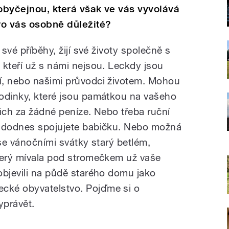
 obyčejnou, která však ve vás vyvolává
ro vás osobně důležité?
 své příběhy, žijí své životy společně s
 kteří už s námi nejsou. Leckdy jsou
í, nebo našimi průvodci životem. Mohou
hodinky, které jsou památkou na vašeho
ich za žádné peníze. Nebo třeba ruční
i dodnes spojujete babičku. Nebo možná
 se vánočními svátky starý betlém,
terý mívala pod stromečkem už vaše
objevili na půdě starého domu jako
cké obyvatelstvo. Pojďme si o
yprávět.