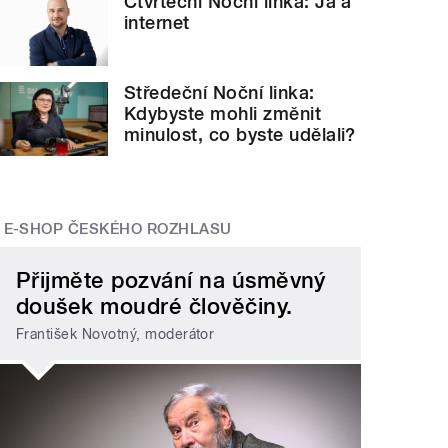
Čtvrteční Noční linka: Já a
internet
Středeční Noční linka:
Kdybyste mohli změnit
minulost, co byste udělali?
E-SHOP ČESKÉHO ROZHLASU
Přijměte pozvání na úsměvný
doušek moudré člověčiny.
František Novotný, moderátor