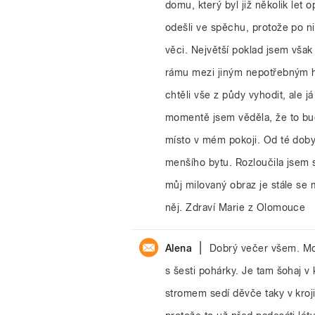
domu, který byl již několik let 
odešli ve spěchu, protože po ni
věci. Největší poklad jsem vša
rámu mezi jiným nepotřebným ha
chtěli vše z půdy vyhodit, ale j
momentě jsem věděla, že to bud
místo v mém pokoji. Od té doby
menšího bytu. Rozloučila jsem 
můj milovaný obraz je stále se
něj. Zdraví Marie z Olomouce
|
Alena
Dobrý večer všem. Mo
s šesti pohárky. Je tam šohaj v
stromem sedí děvče taky v kroji