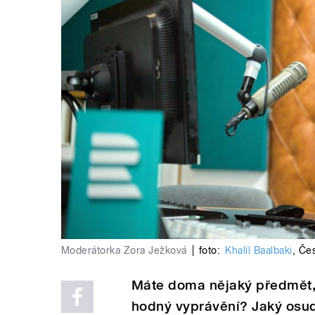
Moderátorka Zora Ježková
|
foto:
Khalil Baalbaki
,
Čes
Máte doma nějaký předmět, 
hodný vyprávění? Jaký osud