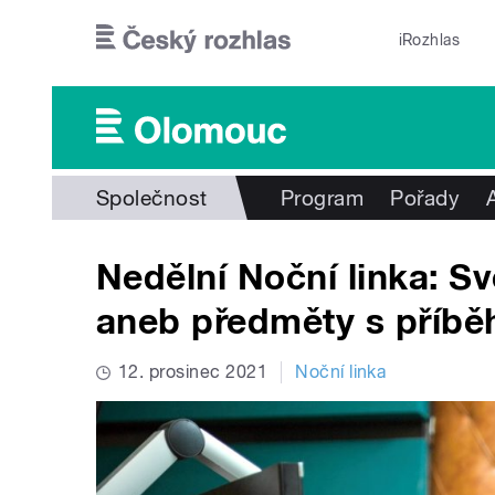
Přejít k hlavnímu obsahu
iRozhlas
Společnost
Program
Pořady
Nedělní Noční linka: S
aneb předměty s příbě
12. prosinec 2021
Noční linka