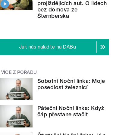
projíždějících aut. O lidech
bez domova ze
Šternberska
Jak nás naladíte na DABu
VÍCE Z POŘADU
Sobotní Noční linka: Moje
posedlost železnicí
Páteční Noční linka: Když
čáp přestane stačit