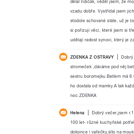
dělal řidičák, věděl jsem, že mo
vzadu dobře. Vystřídal jsem jich
stodole schované stále, už je to
si pořizuji věci, které jsem si t
udělají radost synovi, který je z
|
ZDENKA Z OSTRAVY
Dobrý
stromeček ,dáváme pod něj betll
sestru boromejku.Betlem má 6 fi
ho dostala od mamky.A tak kaž
noc.ZDENKA
|
Helena
Dobrý večer,jsem r.
100 let- různé kuchyňské potř
dokonce i vařečky,síto na mouku