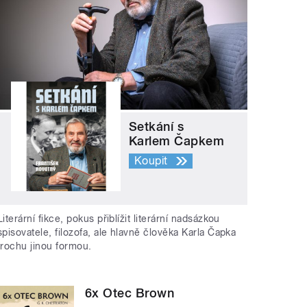
Setkání s
Karlem Čapkem
Koupit
Literární fikce, pokus přiblížit literární nadsázkou
spisovatele, filozofa, ale hlavně člověka Karla Čapka
trochu jinou formou.
6x Otec Brown