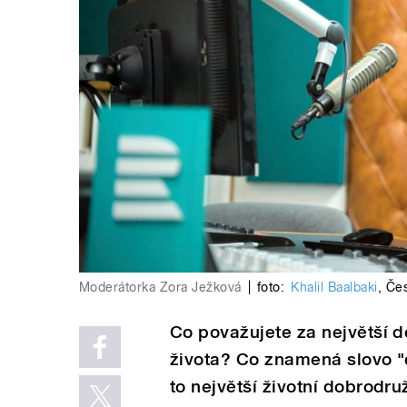
Moderátorka Zora Ježková
|
foto:
Khalil Baalbaki
,
Čes
Co považujete za největší 
života? Co znamená slovo "
to největší životní dobrodru