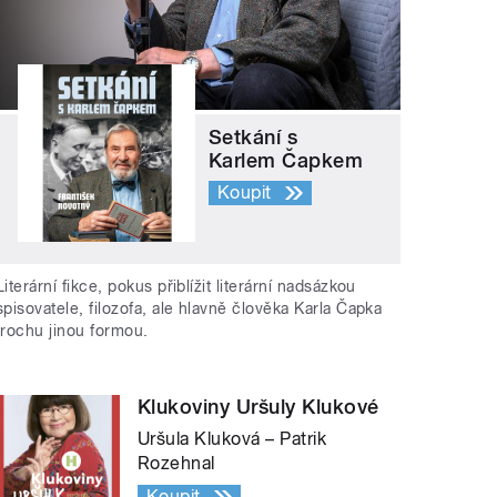
Setkání s
Karlem Čapkem
Koupit
Literární fikce, pokus přiblížit literární nadsázkou
spisovatele, filozofa, ale hlavně člověka Karla Čapka
trochu jinou formou.
Klukoviny Uršuly Klukové
Uršula Kluková – Patrik
Rozehnal
Koupit