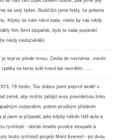
lo se nám tam dojet celkem dobře, pak jsme jely
jsme se celý týden. Rodičům jsme řekly, že jedeme
u. Kdyby se nám něco stalo, nikdo by nás nikdy
děly film Smrt stopařek, bylo to naše poslední
iče nikdy nedozvěděli.
í je teprve přede mnou. Cesta do neznáma...nevím
zpátky na tento svět hned tak nevrátím.......
u 2015, 18 hodin. Tou dobou jsem poprvé seděl v
o od země, aby mohlo zahájit svou pravidelnou linku
nápadným rozjezdem, potom prudkým přidáním
já jsem si připadal, jako kdyby někdo řídil auto a
vou rychlostí - občas letadlo prudce stoupalo a
y auto touto rychlostí projelo Mont Everest - po dvou