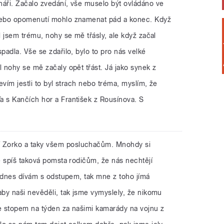
áři. Začalo zvedání, vše muselo být ovládáno ve
nebo opomenutí mohlo znamenat pád a konec. Když
 jsem trému, nohy se mě třásly, ale když začal
adla. Vše se zdařilo, bylo to pro nás velké
 nohy se mě začaly opět třást. Já jako synek z
evím jestli to byl strach nebo tréma, myslím, že
 s Kančích hor a František z Rousínova. S
í Zorko a taky všem posluchačům. Mnohdy si
e spíš taková pomsta rodičům, že nás nechtějí
o dnes dívám s odstupem, tak mne z toho jímá
by naši nevěděli, tak jsme vymyslely, že nikomu
e stopem na týden za našimi kamarády na vojnu z