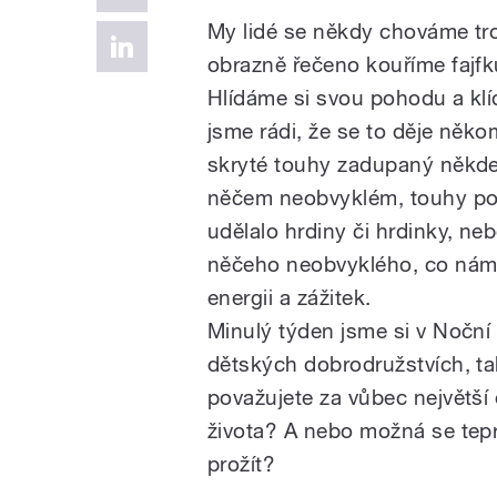
My lidé se někdy chováme tro
obrazně řečeno kouříme fajfk
Hlídáme si svou pohodu a klí
jsme rádi, že se to děje něk
skryté touhy zadupaný někde
něčem neobvyklém, touhy po 
udělalo hrdiny či hrdinky, ne
něčeho neobvyklého, co nám
energii a zážitek.
Minulý týden jsme si v Noční 
dětských dobrodružstvích, ta
považujete za vůbec největš
života? A nebo možná se tepr
prožít?