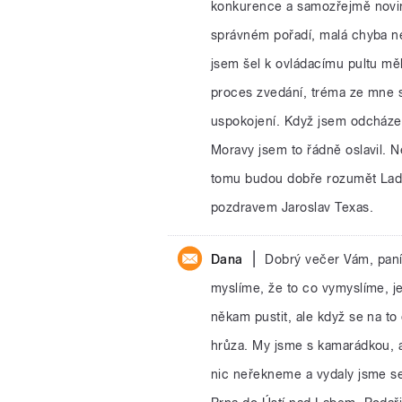
konkurence a samozřejmě novin
správném pořadí, malá chyba 
jsem šel k ovládacímu pultu měl
proces zvedání, tréma ze mne sp
uspokojení. Když jsem odcházel
Moravy jsem to řádně oslavil. N
tomu budou dobře rozumět Laďa
pozdravem Jaroslav Texas.
|
Dana
Dobrý večer Vám, pan
myslíme, že to co vymyslíme, j
někam pustit, ale když se na t
hrůza. My jsme s kamarádkou, a
nic neřekneme a vydaly jsme s