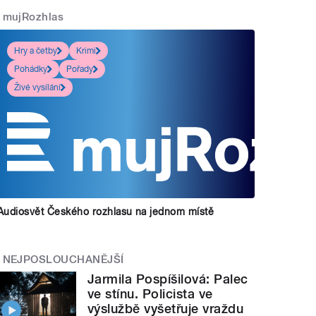
mujRozhlas
Hry a četby
Krimi
Pohádky
Pořady
Živé vysílání
Audiosvět Českého rozhlasu na jednom místě
NEJPOSLOUCHANĚJŠÍ
Jarmila Pospíšilová: Palec
ve stínu. Policista ve
výslužbě vyšetřuje vraždu