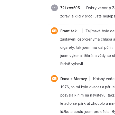
|
721xxx605
Dobry vecer p.Z
zdravi a klid v srdci.Jste nejle
|
František.
Zajímavé bylo ce
zastavení ozbrojenýma chlapa a
cigarety, tak jsem mu dal půllit
jsem vykonal třikrát a vždy se s
řádně vybavil
|
Dana z Moravy
Krásný večer
1976, to mi bylo dvacet a pár l
pozvala k nim na návštěvu, takž
letadlo se párkrát zhouplo a mn
lůžko a cestu jsem proležela. By