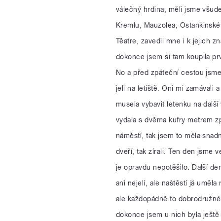
válečný hrdina, měli jsme všud
Kremlu, Mauzolea, Ostankinské
Těatre, zavedli mne i k jejich
dokonce jsem si tam koupila pr
No a před zpáteční cestou jsme 
jeli na letiště. Oni mi zamávali 
musela vybavit letenku na další 
vydala s dvěma kufry metrem zp
náměstí, tak jsem to měla snadn
dveří, tak zírali. Ten den jsme 
je opravdu nepotěšilo. Další de
ani nejeli, ale naštěstí já uměl
ale každopádně to dobrodružné b
dokonce jsem u nich byla ještě j