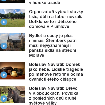
v horské osadě
Organizátoři vybrali stovky
tisíc, děti na tábor nevzali.
Dotklo se to i dětského
domova v Plumlově
Bydlet u cesty je plus
i mínus. Šternberk patří
mezi nejvýznamnější
panská sídla na střední
Moravě
Boleslav Navrátil: Domek
jako nebe. Lidské tragédie
po měnové reformě očima
dvanáctiletého chlapce
Boleslav Navrátil: Dřevo
v Kloboučkách. Povídka
z posledních dnů druhé
světové války