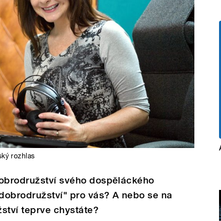
ký rozhlas
dobrodružství svého dospěláckého
dobrodružství" pro vás? A nebo se na
žství teprve chystáte?