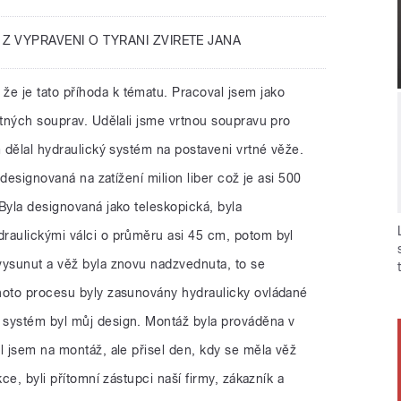
 Z VYPRAVENI O TYRANI ZVIRETE JANA
že je tato příhoda k tématu. Pracoval jsem jako
rtných souprav. Udělali jsme vrtnou soupravu pro
m dělal hydraulický systém na postaveni vrtné věže.
a designovaná na zatížení milion liber což je asi 500
Byla designovaná jako teleskopická, byla
raulickými válci o průměru asi 45 cm, potom byl
vysunut a věž byla znovu nadzvednuta, to se
hoto procesu byly zasunovány hydraulicky ovládané
 systém byl můj design. Montáž byla prováděna v
l jsem na montáž, ale přisel den, kdy se měla věž
kce, byli přítomní zástupci naší firmy, zákazník a