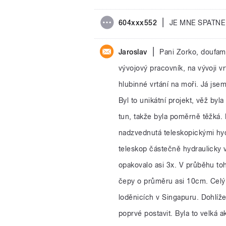
|
604xxx552
JE MNE SPATNE
|
Jaroslav
Pani Zorko, doufam 
vývojový pracovník, na vývoji v
hlubinné vrtání na moři. Já jse
Byl to unikátní projekt, věž byl
tun, takže byla poměrně těžká. 
nadzvednutá teleskopickými hyd
teleskop částečně hydraulicky 
opakovalo asi 3x. V průběhu to
čepy o průměru asi 10cm. Celý
loděnicích v Singapuru. Dohlíže
poprvé postavit. Byla to velká a