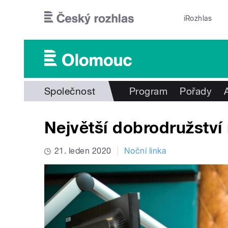
Přejít k hlavnímu obsahu
iRozhlas
Společnost
Program
Pořady
Největší dobrodružství
21. leden 2020
Noční linka