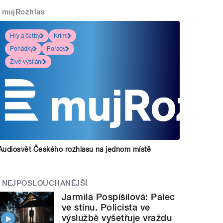
mujRozhlas
Hry a četby
Krimi
Pohádky
Pořady
Živé vysílání
Audiosvět Českého rozhlasu na jednom místě
NEJPOSLOUCHANĚJŠÍ
Jarmila Pospíšilová: Palec
ve stínu. Policista ve
výslužbě vyšetřuje vraždu