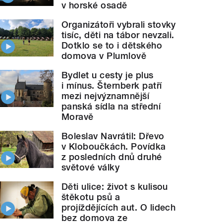
v horské osadě
Organizátoři vybrali stovky
tisíc, děti na tábor nevzali.
Dotklo se to i dětského
domova v Plumlově
Bydlet u cesty je plus
i mínus. Šternberk patří
mezi nejvýznamnější
panská sídla na střední
Moravě
Boleslav Navrátil: Dřevo
v Kloboučkách. Povídka
z posledních dnů druhé
světové války
Děti ulice: život s kulisou
štěkotu psů a
projíždějících aut. O lidech
bez domova ze