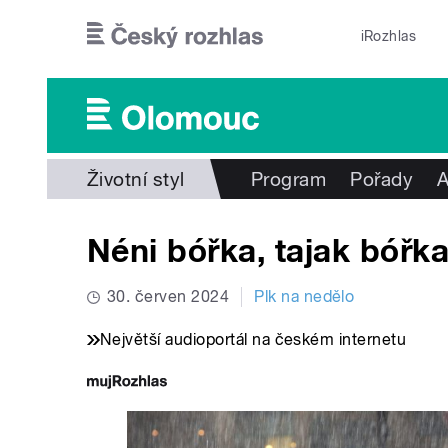
Přejít k hlavnímu obsahu
iRozhlas
Životní styl
Program
Pořady
A
Néni bóřka, tajak bóřk
30. červen 2024
Plk na nedělo
Největší audioportál na českém internetu