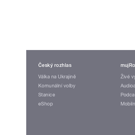
Český rozhlas
mujRo
Válka na Ukrajině
Živé v
Komunální volby
Audioa
Stanice
Podca
eShop
Mobiln