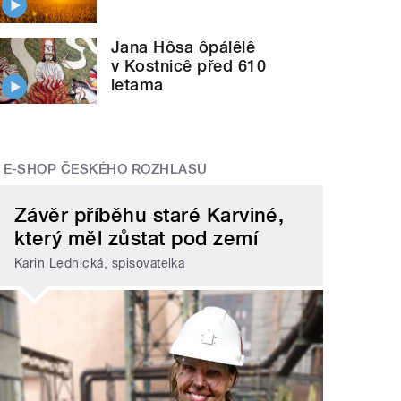
Jana Hôsa ôpálêlê
v Kostnicê před 610
letama
E-SHOP ČESKÉHO ROZHLASU
Závěr příběhu staré Karviné,
který měl zůstat pod zemí
Karin Lednická, spisovatelka