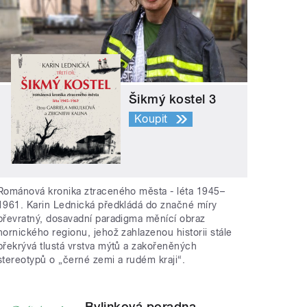
Šikmý kostel 3
Koupit
Románová kronika ztraceného města - léta 1945–
1961. Karin Lednická předkládá do značné míry
převratný, dosavadní paradigma měnící obraz
hornického regionu, jehož zahlazenou historii stále
překrývá tlustá vrstva mýtů a zakořeněných
stereotypů o „černé zemi a rudém kraji“.
Bylinková poradna