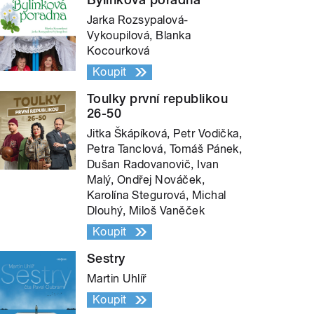
Jarka Rozsypalová-
Vykoupilová, Blanka
Kocourková
Koupit
Toulky první republikou
26-50
Jitka Škápíková, Petr Vodička,
Petra Tanclová, Tomáš Pánek,
Dušan Radovanovič, Ivan
Malý, Ondřej Nováček,
Karolína Stegurová, Michal
Dlouhý, Miloš Vaněček
Koupit
Sestry
Martin Uhlíř
Koupit