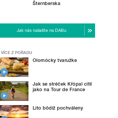
Šternberska
Jak nás naladíte na DABu
VÍCE Z POŘADU
Olomócky tvaružke
Jak se stréček Křópal cítil
jako na Tour de France
Lito bôdiž pochváleny