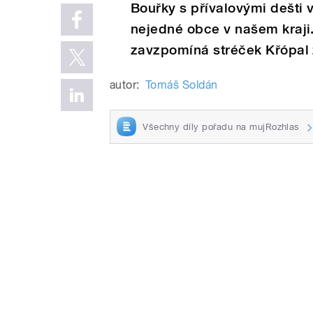
Bouřky s přívalovými dešti 
nejedné obce v našem kraji.
zavzpomíná stréček Křópal
autor:
Tomáš Soldán
Všechny díly pořadu na mujRozhlas