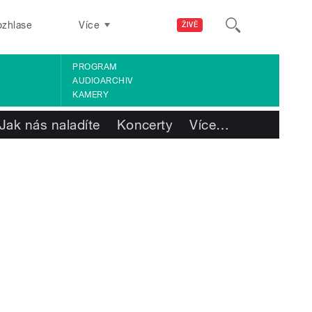
ozhlase
Více
ŽIVĚ
PROGRAM
AUDIOARCHIV
KAMERY
Jak nás naladíte
Koncerty
Více
…