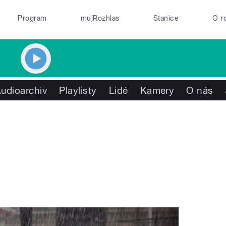
Program
mujRozhlas
Stanice
O r
udioarchiv
Playlisty
Lidé
Kamery
O nás
a